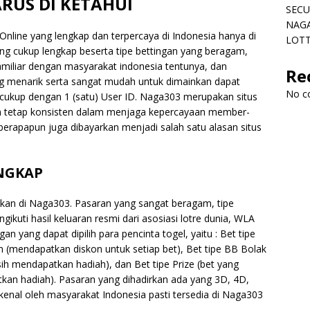
RUS DI KETAHUI
SECU
NAGA
 Online yang lengkap dan terpercaya di Indonesia hanya di
LOTT
g cukup lengkap beserta tipe bettingan yang beragam,
miliar dengan masyarakat indonesia tentunya, dan
Re
g menarik serta sangat mudah untuk dimainkan dapat
No c
cukup dengan 1 (satu) User ID. Naga303 merupakan situs
hun tetap konsisten dalam menjaga kepercayaan member-
erapapun juga dibayarkan menjadi salah satu alasan situs
ENGKAP
ukan di Naga303. Pasaran yang sangat beragam, tipe
ikuti hasil keluaran resmi dari asosiasi lotre dunia, WLA
gan yang dapat dipilih para pencinta togel, yaitu : Bet tipe
on (mendapatkan diskon untuk setiap bet), Bet tipe BB Bolak
masih mendapatkan hadiah), dan Bet tipe Prize (bet yang
atkan hadiah). Pasaran yang dihadirkan ada yang 3D, 4D,
kenal oleh masyarakat Indonesia pasti tersedia di Naga303