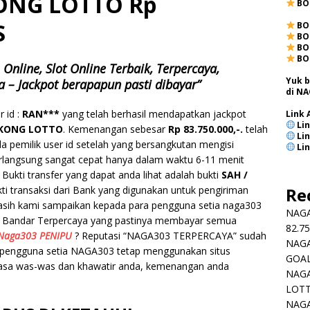
ONG LOTTO Rp
BO
S
BO
BO
BO
BO
Online, Slot Online Terbaik, Terpercaya,
Yuk b
a – Jackpot berapapun pasti dibayar”
di N
 id :
RAN***
yang telah berhasil mendapatkan jackpot
Link 
Li
GKONG LOTTO
. Kemenangan sebesar
Rp
83.750.000
,-.
telah
Li
 pemilik user id setelah yang bersangkutan mengisi
Lin
erlangsung sangat cepat hanya dalam waktu 6-11 menit
 Bukti transfer yang dapat anda lihat adalah bukti
SAH /
ti transaksi dari Bank yang digunakan untuk pengiriman
Re
 kasih kami sampaikan kepada para pengguna setia naga303
NAGA
ai Bandar Terpercaya yang pastinya membayar semua
82.7
Naga303
PENIPU
? Reputasi “NAGA303 TERPERCAYA” sudah
NAGA
bu pengguna setia NAGA303 tetap menggunakan situs
GOAL
s rasa was-was dan khawatir anda, kemenangan anda
NAGA
LOTT
NAGA