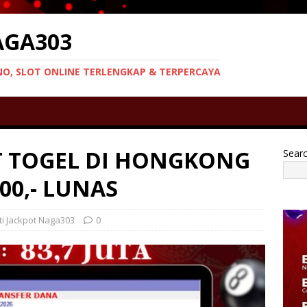
AGA303
INO, SLOT ONLINE TERLENGKAP & TERPERCAYA
T TOGEL DI HONGKONG
Sear
000,- LUNAS
ti Jackpot Naga303
0