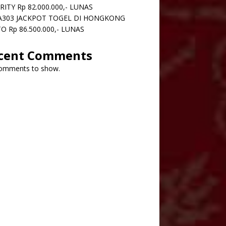
RITY Rp 82.000.000,- LUNAS
303 JACKPOT TOGEL DI HONGKONG
O Rp 86.500.000,- LUNAS
cent Comments
omments to show.