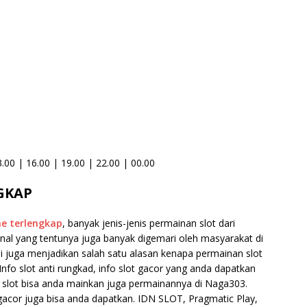
3.00 | 16.00 | 19.00 | 22.00 | 00.00
GKAP
ne terlengkap
, banyak jenis-jenis permainan slot dari
ional yang tentunya juga banyak digemari oleh masyarakat di
i juga menjadikan salah satu alasan kenapa permainan slot
Info slot anti rungkad, info slot gacor yang anda dapatkan
 slot bisa anda mainkan juga permainannya di Naga303.
gacor juga bisa anda dapatkan. IDN SLOT, Pragmatic Play,