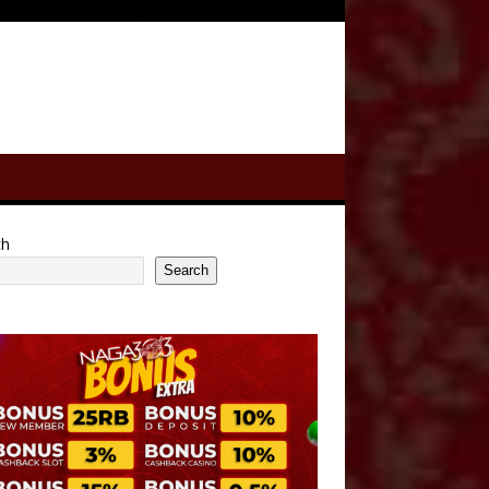
ch
Search