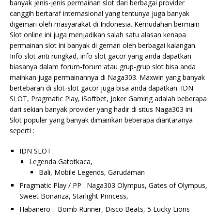
banyak jenis-jenis permainan slot dari berbagai provider
canggih bertaraf internasional yang tentunya juga banyak
digemari oleh masyarakat di Indonesia. Kemudahan bermain
Slot online ini juga menjadikan salah satu alasan kenapa
permainan slot ini banyak di gemari oleh berbagai kalangan.
Info slot anti rungkad, info slot gacor yang anda dapatkan
biasanya dalam forum-forum atau grup-grup slot bisa anda
mainkan juga permainannya di Naga303. Maxwin yang banyak
bertebaran di slot-slot gacor juga bisa anda dapatkan. IDN
SLOT, Pragmatic Play, iSoftbet, Joker Gaming adalah beberapa
dari sekian banyak provider yang hadir di situs Naga303 ini.
Slot populer yang banyak dimainkan beberapa diantaranya
seperti :
IDN SLOT :
Legenda Gatotkaca,
Bali, Mobile Legends, Garudaman
Pragmatic Play / PP : Naga303 Olympus, Gates of Olympus,
Sweet Bonanza, Starlight Princess,
Habanero : Bomb Runner, Disco Beats, 5 Lucky Lions