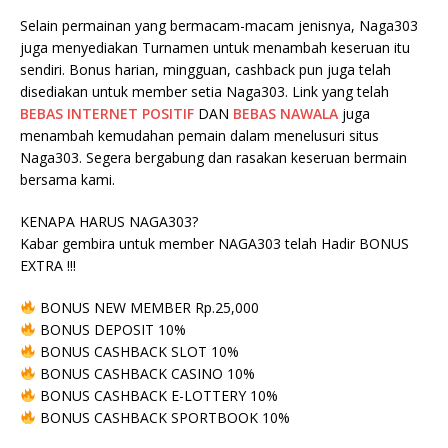
Selain permainan yang bermacam-macam jenisnya, Naga303
juga menyediakan Turnamen untuk menambah keseruan itu
sendiri. Bonus harian, mingguan, cashback pun juga telah
disediakan untuk member setia Naga303. Link yang telah
BEBAS INTERNET
POSITIF
DAN
BEBAS NAWALA
juga
menambah kemudahan pemain dalam menelusuri situs
Naga303. Segera bergabung dan rasakan keseruan bermain
bersama kami.
KENAPA HARUS NAGA303?
Kabar gembira untuk member NAGA303 telah Hadir BONUS
EXTRA !!!
BONUS NEW MEMBER Rp.25,000
BONUS DEPOSIT 10%
BONUS CASHBACK SLOT 10%
BONUS CASHBACK CASINO 10%
BONUS CASHBACK E-LOTTERY 10%
BONUS CASHBACK SPORTBOOK 10%