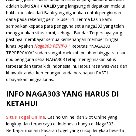
adalah bukti
SAH / VALID
yang langsung di dapatkan melalui
bukti transaksi dari Bank yang digunakan untuk pengiriman
dana pada rekening pemilik user id. Terima kasih kami
sampaikan kepada para pengguna setia naga303 yang telah
menggunakan situs kami, sebagai Bandar Terpercaya yang
pastinya membayar semua kemenangan member hingga
lunas. Apakah
Naga303
PENIPU
? Reputasi “NAGA303
TERPERCAYA” sudah sangat melekat. puluhan hingga ratusan
ribu pengguna setia NAGA303 tetap menggunakan situs
terbesar dan terbaik di Indonesia ini. Hapus rasa was-was dan
khawatir anda, kemenangan anda berapapun PASTI
dibayarkan hingga lunas.
INFO NAGA303 YANG HARUS DI
KETAHUI
Situs Togel Online
, Casino Online, dan Slot Online yang
lengkap dan terpercaya di Indonesia hanya di Naga303.
Berbagai macam Pasaran togel yang cukup lengkap beserta