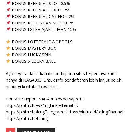
BONUS REFERRAL SLOT 0.5%
BONUS REFERRAL TOGEL 2%
BONUS REFERRAL CASINO 0.2%
BONUS ROLLINGAN SLOT 0.1%
BONUS EXTRA AJAK TEMAN 15%
BONUS LOTTERY JOWOPOOLS
BONUS MYSTERY BOX
BONUS LUCKY SPIN
BONUS 5 LUCKY BALL
Ayo segera daftarkan diri anda pada situs terpercaya kami
hanya di NAGA303. Untuk info pendaftaran lebih lanjut boleh
hubungi kontak dibawah ini :
Contact Support NAGA303 :Whatsapp 1 :
https://pintu.cfd/wa1ngLink Alternatif :
https://pintu.cfd/lcngTelegram : https://pintu.cfd/tofngChannel :
https://pintu.cfd/tchng