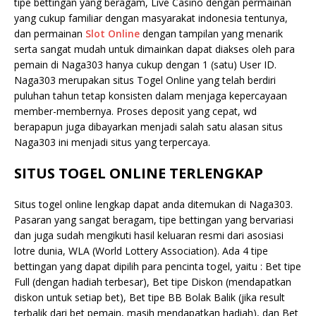
tipe bettingan yang beragam, Live Casino dengan permainan
yang cukup familiar dengan masyarakat indonesia tentunya,
dan permainan
Slot Online
dengan tampilan yang menarik
serta sangat mudah untuk dimainkan dapat diakses oleh para
pemain di Naga303 hanya cukup dengan 1 (satu) User ID.
Naga303 merupakan situs Togel Online yang telah berdiri
puluhan tahun tetap konsisten dalam menjaga kepercayaan
member-membernya. Proses deposit yang cepat, wd
berapapun juga dibayarkan menjadi salah satu alasan situs
Naga303 ini menjadi situs yang terpercaya.
SITUS TOGEL ONLINE TERLENGKAP
Situs togel online lengkap dapat anda ditemukan di Naga303.
Pasaran yang sangat beragam, tipe bettingan yang bervariasi
dan juga sudah mengikuti hasil keluaran resmi dari asosiasi
lotre dunia, WLA (World Lottery Association). Ada 4 tipe
bettingan yang dapat dipilih para pencinta togel, yaitu : Bet tipe
Full (dengan hadiah terbesar), Bet tipe Diskon (mendapatkan
diskon untuk setiap bet), Bet tipe BB Bolak Balik (jika result
terbalik dari bet pemain, masih mendapatkan hadiah), dan Bet