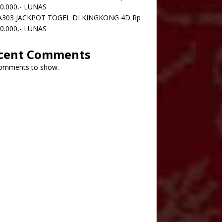
00.000,- LUNAS
303 JACKPOT TOGEL DI KINGKONG 4D Rp
50.000,- LUNAS
cent Comments
omments to show.