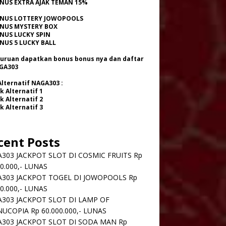
NUS EXTRA AJAK TEMAN 15%
NUS LOTTERY JOWOPOOLS
NUS MYSTERY BOX
NUS LUCKY SPIN
NUS 5 LUCKY BALL
uruan dapatkan bonus bonus nya dan daftar
AGA303
Alternatif NAGA303 :
nk Alternatif
1
nk Alternatif
2
k Alternatif 3
cent Posts
303 JACKPOT SLOT DI COSMIC FRUITS Rp
00.000,- LUNAS
303 JACKPOT TOGEL DI JOWOPOOLS Rp
50.000,- LUNAS
303 JACKPOT SLOT DI LAMP OF
UCOPIA Rp 60.000.000,- LUNAS
303 JACKPOT SLOT DI SODA MAN Rp