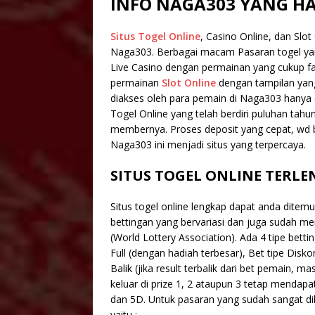
INFO NAGA303 YANG HA
Situs Togel Online
, Casino Online, dan Slot
Naga303. Berbagai macam Pasaran togel yan
Live Casino dengan permainan yang cukup fa
permainan
Slot Online
dengan tampilan yan
diakses oleh para pemain di Naga303 hanya 
Togel Online yang telah berdiri puluhan ta
membernya. Proses deposit yang cepat, wd b
Naga303 ini menjadi situs yang terpercaya.
SITUS TOGEL ONLINE TERL
Situs togel online lengkap dapat anda ditem
bettingan yang bervariasi dan juga sudah meng
(World Lottery Association). Ada 4 tipe bettin
Full (dengan hadiah terbesar), Bet tipe Disk
Balik (jika result terbalik dari bet pemain, 
keluar di prize 1, 2 ataupun 3 tetap mendap
dan 5D. Untuk pasaran yang sudah sangat di
yaitu :