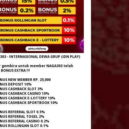
303 - INTERNASIONAL DEWA GRUP (IDN PLAY)
r gembira untuk member NAGA303 telah
 BONUS EXTRA !!!
NUS NEW MEMBER RP. 25,000
NUS DEPOSIT 10%
NUS CASHBACK SLOT 3%
NUS CASHBACK CASINO 10%
NUS CASHBACK E-LOTTERY 10%
NUS CASHBACK SPORTBOOK 10%
NUS REFERRAL SLOT 0.5%
NUS REFERRAL TOGEL 2%
NUS REFERRAL CASINO 0.2%
NUS ROLLINGAN SLOT 0.1%