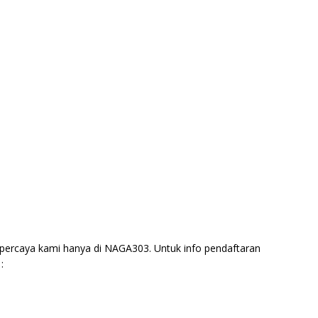
erpercaya kami hanya di NAGA303. Untuk info pendaftaran
: