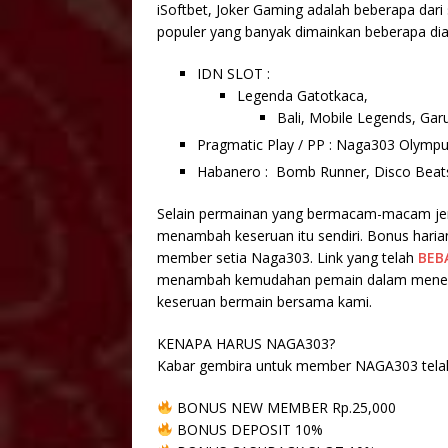
iSoftbet, Joker Gaming adalah beberapa dari s
populer yang banyak dimainkan beberapa dian
IDN SLOT :
Legenda Gatotkaca,
Bali, Mobile Legends, Ga
Pragmatic Play / PP : Naga303 Olympu
Habanero : Bomb Runner, Disco Beats
Selain permainan yang bermacam-macam je
menambah keseruan itu sendiri. Bonus haria
member setia Naga303. Link yang telah
BEB
menambah kemudahan pemain dalam menelus
keseruan bermain bersama kami.
KENAPA HARUS NAGA303?
Kabar gembira untuk member NAGA303 telah
BONUS NEW MEMBER Rp.25,000
BONUS DEPOSIT 10%