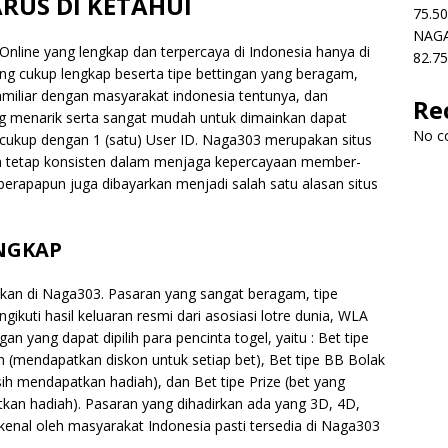
RUS DI KETAHUI
75.5
NAGA
 Online yang lengkap dan terpercaya di Indonesia hanya di
82.7
g cukup lengkap beserta tipe bettingan yang beragam,
miliar dengan masyarakat indonesia tentunya, dan
Re
g menarik serta sangat mudah untuk dimainkan dapat
No c
cukup dengan 1 (satu) User ID. Naga303 merupakan situs
hun tetap konsisten dalam menjaga kepercayaan member-
erapapun juga dibayarkan menjadi salah satu alasan situs
ENGKAP
ukan di Naga303. Pasaran yang sangat beragam, tipe
ikuti hasil keluaran resmi dari asosiasi lotre dunia, WLA
gan yang dapat dipilih para pencinta togel, yaitu : Bet tipe
on (mendapatkan diskon untuk setiap bet), Bet tipe BB Bolak
masih mendapatkan hadiah), dan Bet tipe Prize (bet yang
atkan hadiah). Pasaran yang dihadirkan ada yang 3D, 4D,
kenal oleh masyarakat Indonesia pasti tersedia di Naga303