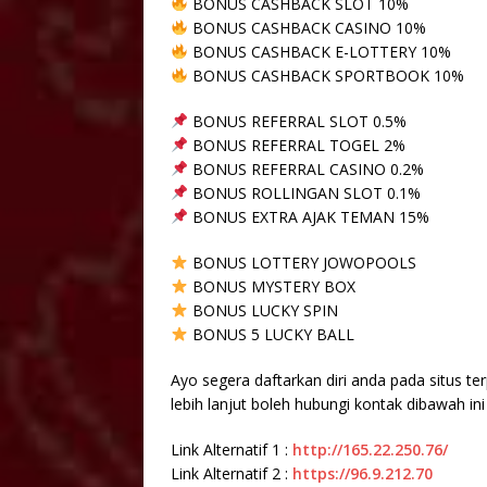
BONUS CASHBACK SLOT 10%
BONUS CASHBACK CASINO 10%
BONUS CASHBACK E-LOTTERY 10%
BONUS CASHBACK SPORTBOOK 10%
BONUS REFERRAL SLOT 0.5%
BONUS REFERRAL TOGEL 2%
BONUS REFERRAL CASINO 0.2%
BONUS ROLLINGAN SLOT 0.1%
BONUS EXTRA AJAK TEMAN 15%
BONUS LOTTERY JOWOPOOLS
BONUS MYSTERY BOX
BONUS LUCKY SPIN
BONUS 5 LUCKY BALL
Ayo segera daftarkan diri anda pada situs t
lebih lanjut boleh hubungi kontak dibawah ini 
Link Alternatif 1 :
http://165.22.250.76/
Link Alternatif 2 :
https://96.9.212.70