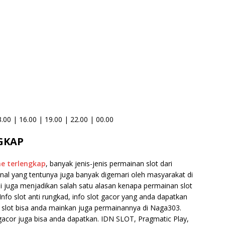
3.00 | 16.00 | 19.00 | 22.00 | 00.00
GKAP
ne terlengkap
, banyak jenis-jenis permainan slot dari
ional yang tentunya juga banyak digemari oleh masyarakat di
i juga menjadikan salah satu alasan kenapa permainan slot
Info slot anti rungkad, info slot gacor yang anda dapatkan
 slot bisa anda mainkan juga permainannya di Naga303.
gacor juga bisa anda dapatkan. IDN SLOT, Pragmatic Play,