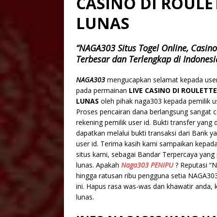
CASINO DI ROULETT
LUNAS
“NAGA303 Situs Togel Online, Casino 
Terbesar dan Terlengkap di Indonesi
NAGA303
mengucapkan selamat kepada user 
pada permainan
LIVE CASINO DI ROULETTE
LUNAS
oleh pihak naga303 kepada pemilik us
Proses pencairan dana berlangsung sangat 
rekening pemilik user id. Bukti transfer yang
dapatkan melalui bukti transaksi dari Bank 
user id. Terima kasih kami sampaikan kepa
situs kami, sebagai Bandar Terpercaya ya
lunas. Apakah
Naga303
PENIPU
? Reputasi “
hingga ratusan ribu pengguna setia NAGA303
ini. Hapus rasa was-was dan khawatir anda
lunas.