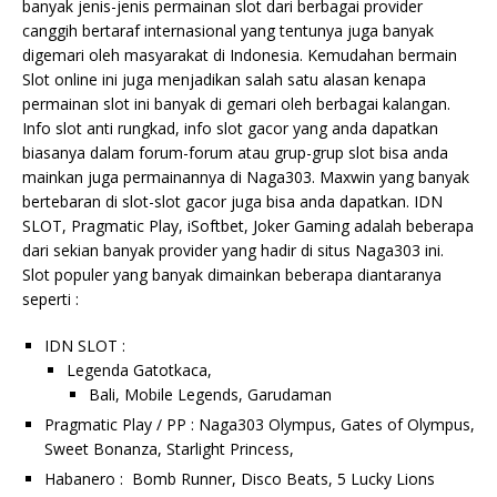
banyak jenis-jenis permainan slot dari berbagai provider
canggih bertaraf internasional yang tentunya juga banyak
digemari oleh masyarakat di Indonesia. Kemudahan bermain
Slot online ini juga menjadikan salah satu alasan kenapa
permainan slot ini banyak di gemari oleh berbagai kalangan.
Info slot anti rungkad, info slot gacor yang anda dapatkan
biasanya dalam forum-forum atau grup-grup slot bisa anda
mainkan juga permainannya di Naga303. Maxwin yang banyak
bertebaran di slot-slot gacor juga bisa anda dapatkan. IDN
SLOT, Pragmatic Play, iSoftbet, Joker Gaming adalah beberapa
dari sekian banyak provider yang hadir di situs Naga303 ini.
Slot populer yang banyak dimainkan beberapa diantaranya
seperti :
IDN SLOT :
Legenda Gatotkaca,
Bali, Mobile Legends, Garudaman
Pragmatic Play / PP : Naga303 Olympus, Gates of Olympus,
Sweet Bonanza, Starlight Princess,
Habanero : Bomb Runner, Disco Beats, 5 Lucky Lions