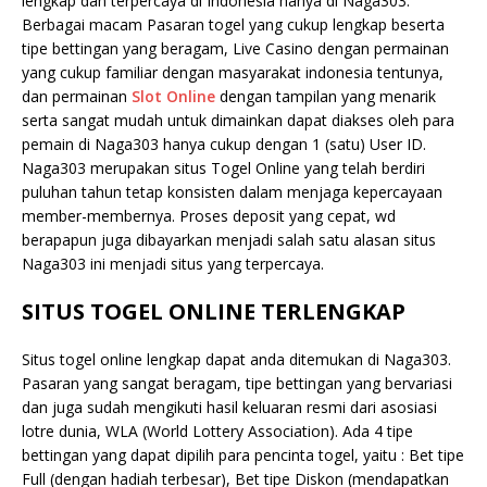
lengkap dan terpercaya di Indonesia hanya di Naga303.
Berbagai macam Pasaran togel yang cukup lengkap beserta
tipe bettingan yang beragam, Live Casino dengan permainan
yang cukup familiar dengan masyarakat indonesia tentunya,
dan permainan
Slot Online
dengan tampilan yang menarik
serta sangat mudah untuk dimainkan dapat diakses oleh para
pemain di Naga303 hanya cukup dengan 1 (satu) User ID.
Naga303 merupakan situs Togel Online yang telah berdiri
puluhan tahun tetap konsisten dalam menjaga kepercayaan
member-membernya. Proses deposit yang cepat, wd
berapapun juga dibayarkan menjadi salah satu alasan situs
Naga303 ini menjadi situs yang terpercaya.
SITUS TOGEL ONLINE TERLENGKAP
Situs togel online lengkap dapat anda ditemukan di Naga303.
Pasaran yang sangat beragam, tipe bettingan yang bervariasi
dan juga sudah mengikuti hasil keluaran resmi dari asosiasi
lotre dunia, WLA (World Lottery Association). Ada 4 tipe
bettingan yang dapat dipilih para pencinta togel, yaitu : Bet tipe
Full (dengan hadiah terbesar), Bet tipe Diskon (mendapatkan