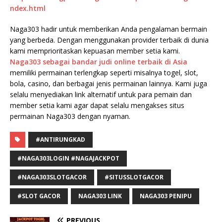
ndex.html
Naga303 hadir untuk memberikan Anda pengalaman bermain
yang berbeda. Dengan menggunakan provider terbaik di dunia
kami memprioritaskan kepuasan member setia kami.
Naga303 sebagai bandar judi online terbaik di Asia
memiliki permainan terlengkap seperti misalnya togel, slot,
bola, casino, dan berbagai jenis permainan lainnya. Kami juga
selalu menyediakan link alternatif untuk para pemain dan
member setia kami agar dapat selalu mengakses situs
permainan Naga303 dengan nyaman.
#ANTIRUNGKAD
#NAGA303LOGIN #NAGAJACKPOT
#NAGA303SLOTGACOR
#SITUSSLOTGACOR
#SLOT GACOR
NAGA303 LINK
NAGA303 PENIPU
PREVIOUS