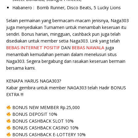
Habanero : Bomb Runner, Disco Beats, 5 Lucky Lions
Selain permainan yang bermacam-macam jenisnya, Naga303
juga menyediakan Turnamen untuk menambah keseruan itu
sendiri. Bonus harian, mingguan, cashback pun juga telah
disediakan untuk member setia Naga303. Link yang telah
BEBAS INTERNET POSITIF
DAN
BEBAS NAWALA
juga
menambah kemudahan pemain dalam menelusuri situs
Naga303. Segera bergabung dan rasakan keseruan bermain
bersama kami.
KENAPA HARUS NAGA303?
Kabar gembira untuk member NAGA303 telah Hadir BONUS
EXTRA !!!
BONUS NEW MEMBER Rp.25,000
BONUS DEPOSIT 10%
BONUS CASHBACK SLOT 10%
BONUS CASHBACK CASINO 10%
BONUS CASHBACK E-LOTTERY 10%