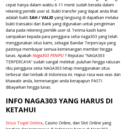
cepat hanya dalam waktu 6-11 menit sudah berada dalam
rekening pemilik user id. Bukti transfer yang dapat anda lihat
adalah bukti
SAH / VALID
yang langsung di dapatkan melalui
bukti transaksi dari Bank yang digunakan untuk pengiriman
dana pada rekening pemilik user id. Terima kasih kami
sampaikan kepada para pengguna setia naga303 yang telah
menggunakan situs kami, sebagai Bandar Terpercaya yang
pastinya membayar semua kemenangan member hingga
lunas. Apakah
Naga303
PENIPU
? Reputasi “NAGA303
TERPERCAYA” sudah sangat melekat. puluhan hingga ratusan
ribu pengguna setia NAGA303 tetap menggunakan situs
terbesar dan terbaik di Indonesia ini. Hapus rasa was-was dan
khawatir anda, kemenangan anda berapapun PASTI
dibayarkan hingga lunas.
INFO NAGA303 YANG HARUS DI
KETAHUI
Situs Togel Online
, Casino Online, dan Slot Online yang