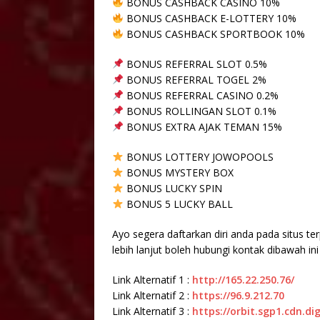
BONUS CASHBACK CASINO 10%
BONUS CASHBACK E-LOTTERY 10%
BONUS CASHBACK SPORTBOOK 10%
BONUS REFERRAL SLOT 0.5%
BONUS REFERRAL TOGEL 2%
BONUS REFERRAL CASINO 0.2%
BONUS ROLLINGAN SLOT 0.1%
BONUS EXTRA AJAK TEMAN 15%
BONUS LOTTERY JOWOPOOLS
BONUS MYSTERY BOX
BONUS LUCKY SPIN
BONUS 5 LUCKY BALL
Ayo segera daftarkan diri anda pada situs t
lebih lanjut boleh hubungi kontak dibawah ini 
Link Alternatif 1 :
http://165.22.250.76/
Link Alternatif 2 :
https://96.9.212.70
Link Alternatif 3 :
https://orbit.sgp1.cdn.d