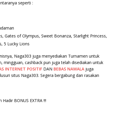
taranya seperti :
rudaman
s, Gates of Olympus, Sweet Bonanza, Starlight Princess,
, 5 Lucky Lions
nisnya, Naga303 juga menyediakan Turnamen untuk
n, mingguan, cashback pun juga telah disediakan untuk
AS INTERNET POSITIF
DAN
BEBAS NAWALA
juga
uri situs Naga303. Segera bergabung dan rasakan
 Hadir BONUS EXTRA !!!