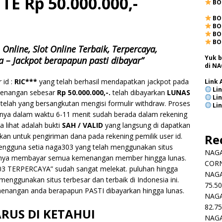
E Rp 50.000.000,-
BO
BO
BO
BO
BO
Online, Slot Online Terbaik, Terpercaya,
Yuk b
a – Jackpot berapapun pasti dibayar”
di N
id :
RIC***
yang telah berhasil mendapatkan jackpot pada
Link 
Li
menangan sebesar
Rp 50.000.000,-.
telah dibayarkan
LUNAS
Li
etelah yang bersangkutan mengisi formulir withdraw. Proses
Lin
anya dalam waktu 6-11 menit sudah berada dalam rekening
a lihat adalah bukti
SAH / VALID
yang langsung di dapatkan
akan untuk pengiriman dana pada rekening pemilik user id.
Re
engguna setia naga303 yang telah menggunakan situs
NAGA
tinya membayar semua kemenangan member hingga lunas.
CORN
3 TERPERCAYA” sudah sangat melekat. puluhan hingga
NAGA
enggunakan situs terbesar dan terbaik di Indonesia ini.
75.5
enangan anda berapapun PASTI dibayarkan hingga lunas.
NAGA
82.7
RUS DI KETAHUI
NAGA