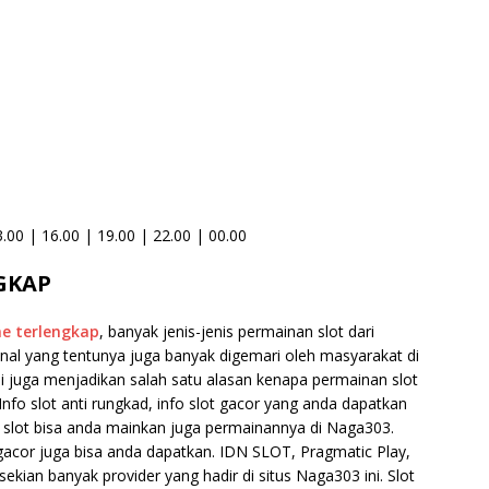
3.00 | 16.00 | 19.00 | 22.00 | 00.00
GKAP
ne terlengkap
, banyak jenis-jenis permainan slot dari
ional yang tentunya juga banyak digemari oleh masyarakat di
i juga menjadikan salah satu alasan kenapa permainan slot
Info slot anti rungkad, info slot gacor yang anda dapatkan
 slot bisa anda mainkan juga permainannya di Naga303.
gacor juga bisa anda dapatkan. IDN SLOT, Pragmatic Play,
ekian banyak provider yang hadir di situs Naga303 ini. Slot