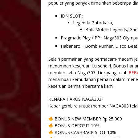
populer yang banyak dimainkan beberapa dian
IDN SLOT :
Legenda Gatotkaca,
Bali, Mobile Legends, Ga
Pragmatic Play / PP : Naga303 Olympu
Habanero : Bomb Runner, Disco Beats
Selain permainan yang bermacam-macam je
menambah keseruan itu sendiri. Bonus haria
member setia Naga303. Link yang telah
BEB
menambah kemudahan pemain dalam menelus
keseruan bermain bersama kami.
KENAPA HARUS NAGA303?
Kabar gembira untuk member NAGA303 telah
BONUS NEW MEMBER Rp.25,000
BONUS DEPOSIT 10%
BONUS CASHBACK SLOT 10%