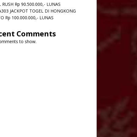
 RUSH Rp 90.500.000,- LUNAS
303 JACKPOT TOGEL DI HONGKONG
O Rp 100.000.000,- LUNAS
cent Comments
omments to show.