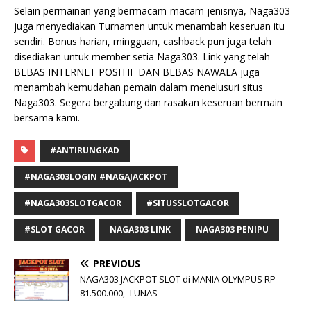
Selain permainan yang bermacam-macam jenisnya, Naga303
juga menyediakan Turnamen untuk menambah keseruan itu
sendiri. Bonus harian, mingguan, cashback pun juga telah
disediakan untuk member setia Naga303. Link yang telah
BEBAS INTERNET POSITIF DAN BEBAS NAWALA juga
menambah kemudahan pemain dalam menelusuri situs
Naga303. Segera bergabung dan rasakan keseruan bermain
bersama kami.
#ANTIRUNGKAD
#NAGA303LOGIN #NAGAJACKPOT
#NAGA303SLOTGACOR
#SITUSSLOTGACOR
#SLOT GACOR
NAGA303 LINK
NAGA303 PENIPU
PREVIOUS
NAGA303 JACKPOT SLOT di MANIA OLYMPUS RP
81.500.000,- LUNAS