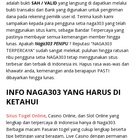
adalah bukti
SAH / VALID
yang langsung di dapatkan melalui
bukti transaksi dari Bank yang digunakan untuk pengiriman
dana pada rekening pemilik user id. Terima kasih kami
sampaikan kepada para pengguna setia naga303 yang telah
menggunakan situs kami, sebagai Bandar Terpercaya yang
pastinya membayar semua kemenangan member hingga
lunas. Apakah
Naga303
PENIPU
? Reputasi “NAGA303
TERPERCAYA” sudah sangat melekat. puluhan hingga ratusan
ribu pengguna setia NAGA303 tetap menggunakan situs
terbesar dan terbaik di Indonesia ini. Hapus rasa was-was dan
khawatir anda, kemenangan anda berapapun PASTI
dibayarkan hingga lunas.
INFO NAGA303 YANG HARUS DI
KETAHUI
Situs Togel Online
, Casino Online, dan Slot Online yang
lengkap dan terpercaya di Indonesia hanya di Naga303.
Berbagai macam Pasaran togel yang cukup lengkap beserta
tipe bettingan yang beragam, Live Casino dengan permainan