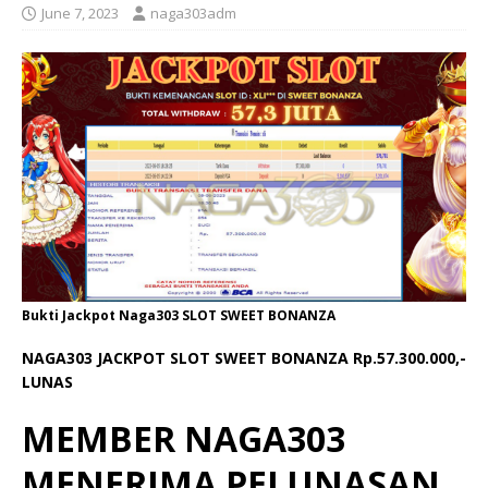
June 7, 2023
naga303adm
Bukti Jackpot Naga303 SLOT SWEET BONANZA
NAGA303 JACKPOT SLOT SWEET BONANZA Rp.57.300.000,-
LUNAS
MEMBER NAGA303
MENERIMA PELUNASAN