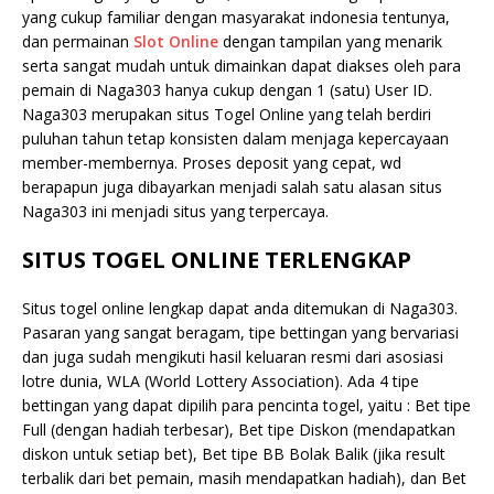
yang cukup familiar dengan masyarakat indonesia tentunya,
dan permainan
Slot Online
dengan tampilan yang menarik
serta sangat mudah untuk dimainkan dapat diakses oleh para
pemain di Naga303 hanya cukup dengan 1 (satu) User ID.
Naga303 merupakan situs Togel Online yang telah berdiri
puluhan tahun tetap konsisten dalam menjaga kepercayaan
member-membernya. Proses deposit yang cepat, wd
berapapun juga dibayarkan menjadi salah satu alasan situs
Naga303 ini menjadi situs yang terpercaya.
SITUS TOGEL ONLINE TERLENGKAP
Situs togel online lengkap dapat anda ditemukan di Naga303.
Pasaran yang sangat beragam, tipe bettingan yang bervariasi
dan juga sudah mengikuti hasil keluaran resmi dari asosiasi
lotre dunia, WLA (World Lottery Association). Ada 4 tipe
bettingan yang dapat dipilih para pencinta togel, yaitu : Bet tipe
Full (dengan hadiah terbesar), Bet tipe Diskon (mendapatkan
diskon untuk setiap bet), Bet tipe BB Bolak Balik (jika result
terbalik dari bet pemain, masih mendapatkan hadiah), dan Bet