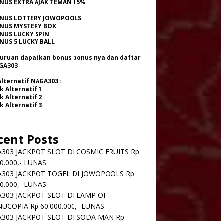
NUS EXTRA AJAK TEMAN 15%
NUS LOTTERY JOWOPOOLS
NUS MYSTERY BOX
NUS LUCKY SPIN
NUS 5 LUCKY BALL
uruan dapatkan bonus bonus nya dan daftar
AGA303
Alternatif NAGA303 :
nk Alternatif
1
nk Alternatif
2
k Alternatif 3
cent Posts
303 JACKPOT SLOT DI COSMIC FRUITS Rp
00.000,- LUNAS
303 JACKPOT TOGEL DI JOWOPOOLS Rp
50.000,- LUNAS
303 JACKPOT SLOT DI LAMP OF
UCOPIA Rp 60.000.000,- LUNAS
303 JACKPOT SLOT DI SODA MAN Rp