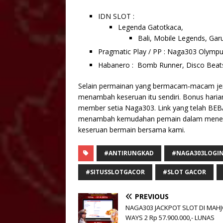
IDN SLOT :
Legenda Gatotkaca,
Bali, Mobile Legends, Ga
Pragmatic Play / PP : Naga303 Olympu
Habanero : Bomb Runner, Disco Beats
Selain permainan yang bermacam-macam je
menambah keseruan itu sendiri. Bonus haria
member setia Naga303. Link yang telah 
menambah kemudahan pemain dalam menelus
keseruan bermain bersama kami.
#ANTIRUNGKAD
#NAGA303LOGIN
#SITUSSLOTGACOR
#SLOT GACOR
PREVIOUS
NAGA303 JACKPOT SLOT DI MAH
WAYS 2 Rp 57.900.000,- LUNAS