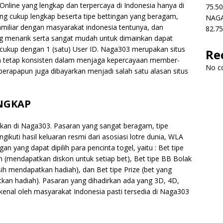
 Online yang lengkap dan terpercaya di Indonesia hanya di
75.5
g cukup lengkap beserta tipe bettingan yang beragam,
NAGA
miliar dengan masyarakat indonesia tentunya, dan
82.7
g menarik serta sangat mudah untuk dimainkan dapat
cukup dengan 1 (satu) User ID. Naga303 merupakan situs
Re
hun tetap konsisten dalam menjaga kepercayaan member-
No c
erapapun juga dibayarkan menjadi salah satu alasan situs
ENGKAP
ukan di Naga303. Pasaran yang sangat beragam, tipe
ikuti hasil keluaran resmi dari asosiasi lotre dunia, WLA
gan yang dapat dipilih para pencinta togel, yaitu : Bet tipe
on (mendapatkan diskon untuk setiap bet), Bet tipe BB Bolak
masih mendapatkan hadiah), dan Bet tipe Prize (bet yang
atkan hadiah). Pasaran yang dihadirkan ada yang 3D, 4D,
kenal oleh masyarakat Indonesia pasti tersedia di Naga303