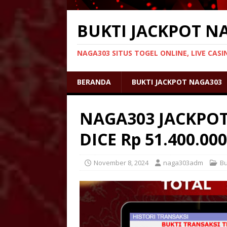
BUKTI JACKPOT N
NAGA303 SITUS TOGEL ONLINE, LIVE CAS
BERANDA
BUKTI JACKPOT NAGA303
NAGA303 JACKPOT 
DICE Rp 51.400.00
November 8, 2024
naga303adm
Bu