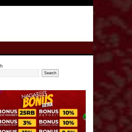
ch
Search