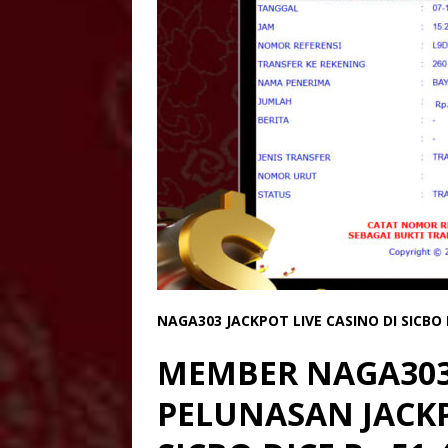
NAGA303 JACKPOT LIVE CASINO DI SICBO D
MEMBER NAGA30
PELUNASAN JACKP