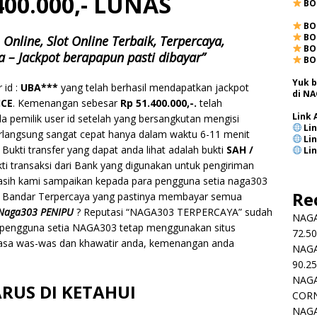
400.000,- LUNAS
BO
BO
BO
Online, Slot Online Terbaik, Terpercaya,
BO
a – Jackpot berapapun pasti dibayar”
BO
Yuk b
 id :
UBA***
yang telah berhasil mendapatkan jackpot
di N
ICE
. Kemenangan sebesar
Rp
51.400.000
,-.
telah
Link 
 pemilik user id setelah yang bersangkutan mengisi
Li
erlangsung sangat cepat hanya dalam waktu 6-11 menit
Li
 Bukti transfer yang dapat anda lihat adalah bukti
SAH /
Lin
ti transaksi dari Bank yang digunakan untuk pengiriman
 kasih kami sampaikan kepada para pengguna setia naga303
Re
ai Bandar Terpercaya yang pastinya membayar semua
Naga303
PENIPU
? Reputasi “NAGA303 TERPERCAYA” sudah
NAGA
bu pengguna setia NAGA303 tetap menggunakan situs
72.5
s rasa was-was dan khawatir anda, kemenangan anda
NAGA
90.2
NAGA
RUS DI KETAHUI
CORN
NAGA