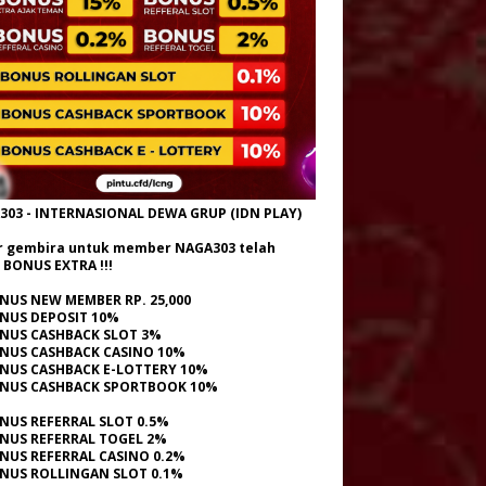
303 - INTERNASIONAL DEWA GRUP (IDN PLAY)
r gembira untuk member NAGA303 telah
 BONUS EXTRA !!!
NUS NEW MEMBER RP. 25,000
NUS DEPOSIT 10%
NUS CASHBACK SLOT 3%
NUS CASHBACK CASINO 10%
NUS CASHBACK E-LOTTERY 10%
NUS CASHBACK SPORTBOOK 10%
NUS REFERRAL SLOT 0.5%
NUS REFERRAL TOGEL 2%
NUS REFERRAL CASINO 0.2%
NUS ROLLINGAN SLOT 0.1%