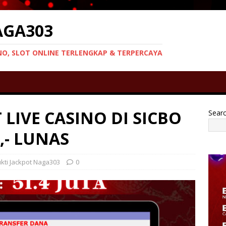
AGA303
INO, SLOT ONLINE TERLENGKAP & TERPERCAYA
LIVE CASINO DI SICBO
Sear
0,- LUNAS
kti Jackpot Naga303
0