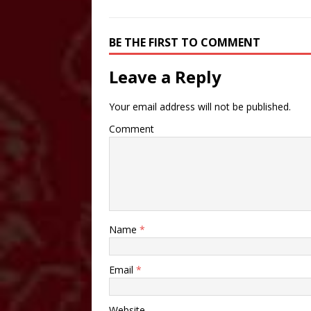
BE THE FIRST TO COMMENT
Leave a Reply
Your email address will not be published.
Comment
Name
*
Email
*
Website