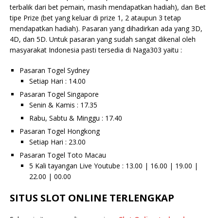
terbalik dari bet pemain, masih mendapatkan hadiah), dan Bet
tipe Prize (bet yang keluar di prize 1, 2 ataupun 3 tetap
mendapatkan hadiah). Pasaran yang dihadirkan ada yang 3D,
4D, dan 5D. Untuk pasaran yang sudah sangat dikenal oleh
masyarakat Indonesia pasti tersedia di Naga303 yaitu :
Pasaran Togel Sydney
Setiap Hari : 14.00
Pasaran Togel Singapore
Senin & Kamis : 17.35
Rabu, Sabtu & Minggu : 17.40
Pasaran Togel Hongkong
Setiap Hari : 23.00
Pasaran Togel Toto Macau
5 Kali tayangan Live Youtube : 13.00 | 16.00 | 19.00 |
22.00 | 00.00
SITUS SLOT ONLINE TERLENGKAP