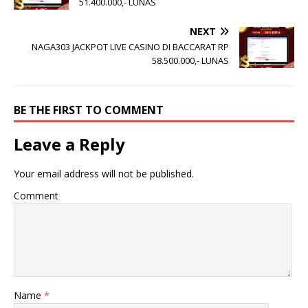
51.400.000,- LUNAS
NEXT
NAGA303 JACKPOT LIVE CASINO DI BACCARAT RP
58.500.000,- LUNAS
BE THE FIRST TO COMMENT
Leave a Reply
Your email address will not be published.
Comment
Name
*