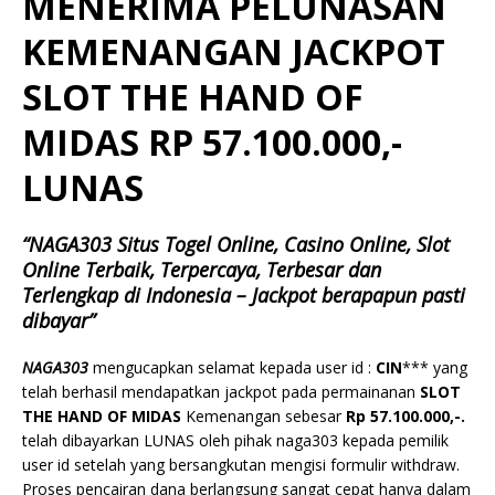
MENERIMA PELUNASAN
KEMENANGAN JACKPOT
SLOT THE HAND OF
MIDAS RP 57.100.000,-
LUNAS
“NAGA303 Situs Togel Online, Casino Online, Slot
Online Terbaik, Terpercaya, Terbesar dan
Terlengkap di Indonesia – Jackpot berapapun pasti
dibayar”
NAGA303
mengucapkan selamat kepada user id :
CIN
*** yang
telah berhasil mendapatkan jackpot pada permainanan
SLOT
THE HAND OF MIDAS
Kemenangan sebesar
Rp
57.100.000
,-.
telah dibayarkan LUNAS oleh pihak naga303 kepada pemilik
user id setelah yang bersangkutan mengisi formulir withdraw.
Proses pencairan dana berlangsung sangat cepat hanya dalam