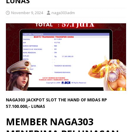
LUNAS
November 9, 2024
naga303adm
NAGA303 JACKPOT SLOT THE HAND OF MIDAS RP
57.100.000,- LUNAS
MEMBER NAGA303