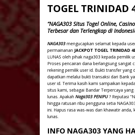
TOGEL TRINIDAD 4
“NAGA303 Situs Togel Online, Casino 
Terbesar dan Terlengkap di Indonesi
NAGA303
mengucapkan selamat kepada user
permainanan
JACKPOT TOGEL TRINIDAD 4
LUNAS oleh pihak naga303 kepada pemilik use
Proses pencairan dana berlangsung sangat 
rekening pemilik user id. Bukti transfer yang
dapatkan melalui bukti transaksi dari Bank 
user id. Terima kasih kami sampaikan kepa
situs kami, sebagai Bandar Terpercaya ya
lunas. Apakah
Naga303
PENIPU
? Reputasi “
hingga ratusan ribu pengguna setia NAGA303
ini. Hapus rasa was-was dan khawatir anda
lunas.
INFO NAGA303 YANG HA