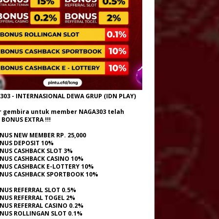
303 - INTERNASIONAL DEWA GRUP (IDN PLAY)
r gembira untuk member NAGA303 telah
 BONUS EXTRA !!!
NUS NEW MEMBER RP. 25,000
NUS DEPOSIT 10%
NUS CASHBACK SLOT 3%
NUS CASHBACK CASINO 10%
NUS CASHBACK E-LOTTERY 10%
NUS CASHBACK SPORTBOOK 10%
NUS REFERRAL SLOT 0.5%
NUS REFERRAL TOGEL 2%
NUS REFERRAL CASINO 0.2%
NUS ROLLINGAN SLOT 0.1%