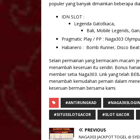
populer yang banyak dimainkan beberapa dian
IDN SLOT :
Legenda Gatotkaca,
Bali, Mobile Legends, Ga
Pragmatic Play / PP : Naga303 Olympu
Habanero : Bomb Runner, Disco Beats
Selain permainan yang bermacam-macam je
menambah keseruan itu sendiri. Bonus haria
member setia Naga303. Link yang telah 
menambah kemudahan pemain dalam menelus
keseruan bermain bersama kami.
#ANTIRUNGKAD
#NAGA303LOGIN
#SITUSSLOTGACOR
#SLOT GACOR
PREVIOUS
NAGA303 JACKPOT TOGEL di SY