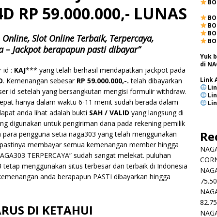
BO
D RP 59.000.000,- LUNAS
BO
BO
BO
Online, Slot Online Terbaik, Terpercaya,
BO
a – Jackpot berapapun pasti dibayar”
Yuk b
di N
 id :
KAJ
*** yang telah berhasil mendapatkan jackpot pada
Link 
D
.
Kemenangan sebesar
RP 59.000.000
,-.
telah dibayarkan
Li
r id setelah yang bersangkutan mengisi formulir withdraw.
Li
cepat hanya dalam waktu 6-11 menit sudah berada dalam
Lin
 dapat anda lihat adalah bukti
SAH / VALID
yang langsung di
yang digunakan untuk pengiriman dana pada rekening pemilik
Re
da para pengguna setia naga303 yang telah menggunakan
ng pastinya membayar semua kemenangan member hingga
NAGA
NAGA303 TERPERCAYA” sudah sangat melekat. puluhan
CORN
 tetap menggunakan situs terbesar dan terbaik di Indonesia
NAGA
, kemenangan anda berapapun PASTI dibayarkan hingga
75.5
NAGA
82.7
RUS DI KETAHUI
NAGA