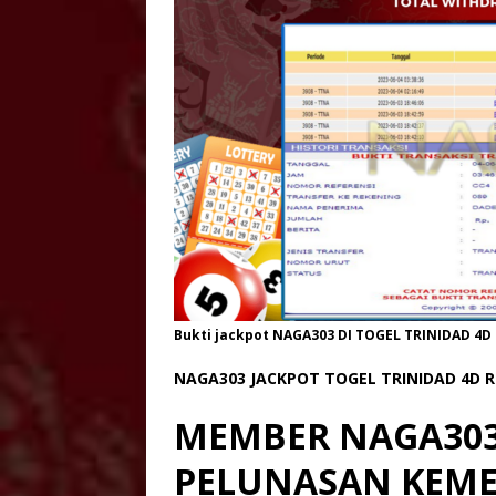
Bukti jackpot NAGA303 DI TOGEL TRINIDAD 4D
NAGA303 JACKPOT TOGEL TRINIDAD 4D RP
MEMBER NAGA30
PELUNASAN KEM