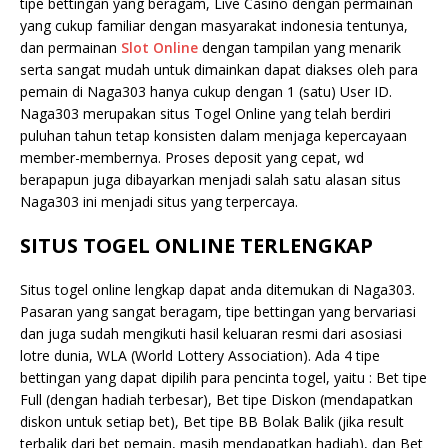
tipe bettingan yang beragam, Live Casino dengan permainan
yang cukup familiar dengan masyarakat indonesia tentunya,
dan permainan
Slot Online
dengan tampilan yang menarik
serta sangat mudah untuk dimainkan dapat diakses oleh para
pemain di Naga303 hanya cukup dengan 1 (satu) User ID.
Naga303 merupakan situs Togel Online yang telah berdiri
puluhan tahun tetap konsisten dalam menjaga kepercayaan
member-membernya. Proses deposit yang cepat, wd
berapapun juga dibayarkan menjadi salah satu alasan situs
Naga303 ini menjadi situs yang terpercaya.
SITUS TOGEL ONLINE TERLENGKAP
Situs togel online lengkap dapat anda ditemukan di Naga303.
Pasaran yang sangat beragam, tipe bettingan yang bervariasi
dan juga sudah mengikuti hasil keluaran resmi dari asosiasi
lotre dunia, WLA (World Lottery Association). Ada 4 tipe
bettingan yang dapat dipilih para pencinta togel, yaitu : Bet tipe
Full (dengan hadiah terbesar), Bet tipe Diskon (mendapatkan
diskon untuk setiap bet), Bet tipe BB Bolak Balik (jika result
terbalik dari bet pemain, masih mendapatkan hadiah), dan Bet