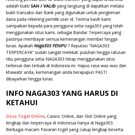
adalah bukti
SAH / VALID
yang langsung di dapatkan melalui
bukti transaksi dari Bank yang digunakan untuk pengiriman
dana pada rekening pemilik user id. Terima kasih kami
sampaikan kepada para pengguna setia naga303 yang telah
menggunakan situs kami, sebagai Bandar Terpercaya yang
pastinya membayar semua kemenangan member hingga
lunas. Apakah
Naga303
PENIPU
? Reputasi “NAGA303
TERPERCAYA” sudah sangat melekat. puluhan hingga ratusan
ribu pengguna setia NAGA303 tetap menggunakan situs
terbesar dan terbaik di Indonesia ini. Hapus rasa was-was dan
khawatir anda, kemenangan anda berapapun PASTI
dibayarkan hingga lunas.
INFO NAGA303 YANG HARUS DI
KETAHUI
Situs Togel Online
, Casino Online, dan Slot Online yang
lengkap dan terpercaya di Indonesia hanya di Naga303.
Berbagai macam Pasaran togel yang cukup lengkap beserta