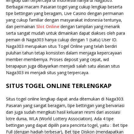
lengkap dan terpercaya di Indonesia hanya di Naga303.
Berbagai macam Pasaran togel yang cukup lengkap beserta
tipe bettingan yang beragam, Live Casino dengan permainan
yang cukup familiar dengan masyarakat indonesia tentunya,
dan permainan
Slot Online
dengan tampilan yang menarik
serta sangat mudah untuk dimainkan dapat diakses oleh para
pemain di Naga303 hanya cukup dengan 1 (satu) User ID.
Naga303 merupakan situs Togel Online yang telah berdiri
puluhan tahun tetap konsisten dalam menjaga kepercayaan
member-membernya. Proses deposit yang cepat, wd
berapapun juga dibayarkan menjadi salah satu alasan situs
Naga303 ini menjadi situs yang terpercaya.
SITUS TOGEL ONLINE TERLENGKAP
Situs togel online lengkap dapat anda ditemukan di Naga303.
Pasaran yang sangat beragam, tipe bettingan yang bervariasi
dan juga sudah mengikuti hasil keluaran resmi dari asosiasi
lotre dunia, WLA (World Lottery Association). Ada 4 tipe
bettingan yang dapat dipilih para pencinta togel, yaitu : Bet tipe
Full (dengan hadiah terbesar), Bet tipe Diskon (mendapatkan