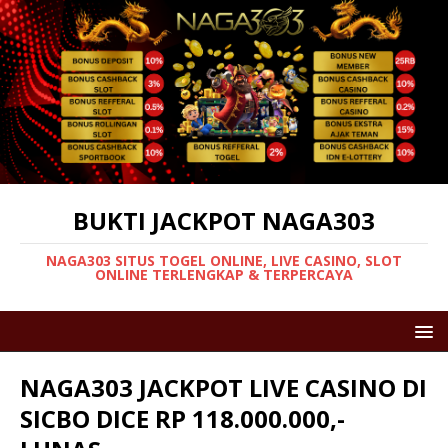
BUKTI JACKPOT NAGA303
NAGA303 SITUS TOGEL ONLINE, LIVE CASINO, SLOT
ONLINE TERLENGKAP & TERPERCAYA
NAGA303 JACKPOT LIVE CASINO DI
SICBO DICE RP 118.000.000,-