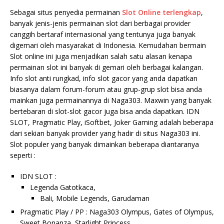
Sebagai situs penyedia permainan
Slot Online terlengkap
,
banyak jenis-jenis permainan slot dari berbagai provider
canggih bertaraf internasional yang tentunya juga banyak
digemari oleh masyarakat di Indonesia. Kemudahan bermain
Slot online ini juga menjadikan salah satu alasan kenapa
permainan slot ini banyak di gemari oleh berbagai kalangan.
Info slot anti rungkad, info slot gacor yang anda dapatkan
biasanya dalam forum-forum atau grup-grup slot bisa anda
mainkan juga permainannya di Naga303. Maxwin yang banyak
bertebaran di slot-slot gacor juga bisa anda dapatkan. IDN
SLOT, Pragmatic Play, iSoftbet, Joker Gaming adalah beberapa
dari sekian banyak provider yang hadir di situs Naga303 ini.
Slot populer yang banyak dimainkan beberapa diantaranya
seperti :
IDN SLOT :
Legenda Gatotkaca,
Bali, Mobile Legends, Garudaman
Pragmatic Play / PP : Naga303 Olympus, Gates of Olympus,
Sweet Bonanza, Starlight Princess,