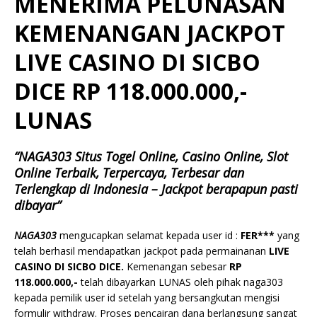
MENERIMA PELUNASAN
KEMENANGAN JACKPOT
LIVE CASINO DI SICBO
DICE RP 118.000.000,-
LUNAS
“NAGA303 Situs Togel Online, Casino Online, Slot
Online Terbaik, Terpercaya, Terbesar dan
Terlengkap di Indonesia – Jackpot berapapun pasti
dibayar”
NAGA303
mengucapkan selamat kepada user id :
FER***
yang
telah berhasil mendapatkan jackpot pada permainanan
LIVE
CASINO DI SICBO DICE.
Kemenangan sebesar
RP
118.000.000,-
telah dibayarkan LUNAS oleh pihak naga303
kepada pemilik user id setelah yang bersangkutan mengisi
formulir withdraw. Proses pencairan dana berlangsung sangat