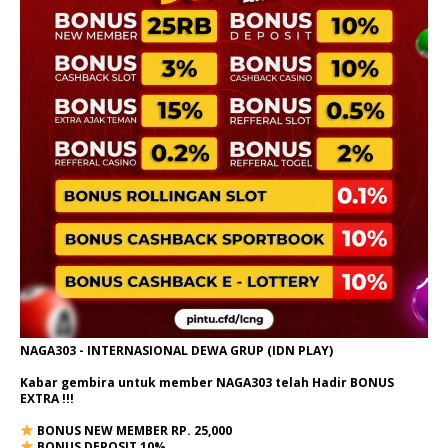
NAGA303 - INTERNASIONAL DEWA GRUP (IDN PLAY)
Kabar gembira untuk member NAGA303 telah Hadir BONUS
EXTRA !!!
BONUS NEW MEMBER RP. 25,000
BONUS DEPOSIT 10%