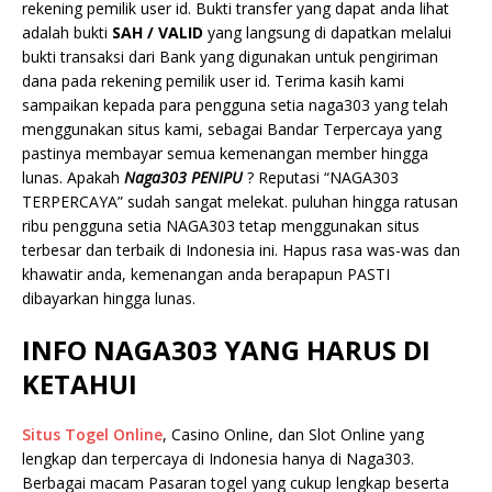
rekening pemilik user id. Bukti transfer yang dapat anda lihat
adalah bukti
SAH / VALID
yang langsung di dapatkan melalui
bukti transaksi dari Bank yang digunakan untuk pengiriman
dana pada rekening pemilik user id. Terima kasih kami
sampaikan kepada para pengguna setia naga303 yang telah
menggunakan situs kami, sebagai Bandar Terpercaya yang
pastinya membayar semua kemenangan member hingga
lunas. Apakah
Naga303
PENIPU
? Reputasi “NAGA303
TERPERCAYA” sudah sangat melekat. puluhan hingga ratusan
ribu pengguna setia NAGA303 tetap menggunakan situs
terbesar dan terbaik di Indonesia ini. Hapus rasa was-was dan
khawatir anda, kemenangan anda berapapun PASTI
dibayarkan hingga lunas.
INFO NAGA303 YANG HARUS DI
KETAHUI
Situs Togel Online
, Casino Online, dan Slot Online yang
lengkap dan terpercaya di Indonesia hanya di Naga303.
Berbagai macam Pasaran togel yang cukup lengkap beserta