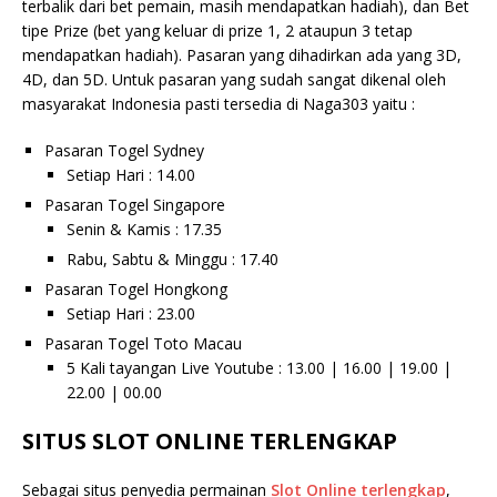
terbalik dari bet pemain, masih mendapatkan hadiah), dan Bet
tipe Prize (bet yang keluar di prize 1, 2 ataupun 3 tetap
mendapatkan hadiah). Pasaran yang dihadirkan ada yang 3D,
4D, dan 5D. Untuk pasaran yang sudah sangat dikenal oleh
masyarakat Indonesia pasti tersedia di Naga303 yaitu :
Pasaran Togel Sydney
Setiap Hari : 14.00
Pasaran Togel Singapore
Senin & Kamis : 17.35
Rabu, Sabtu & Minggu : 17.40
Pasaran Togel Hongkong
Setiap Hari : 23.00
Pasaran Togel Toto Macau
5 Kali tayangan Live Youtube : 13.00 | 16.00 | 19.00 |
22.00 | 00.00
SITUS SLOT ONLINE TERLENGKAP
Sebagai situs penyedia permainan
Slot Online terlengkap
,