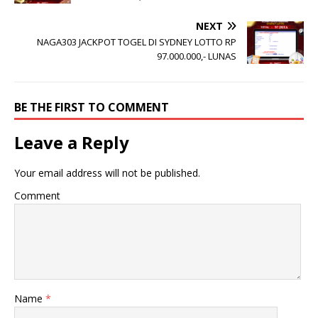
NEXT
NAGA303 JACKPOT TOGEL DI SYDNEY LOTTO RP
97.000.000,- LUNAS
BE THE FIRST TO COMMENT
Leave a Reply
Your email address will not be published.
Comment
Name
*