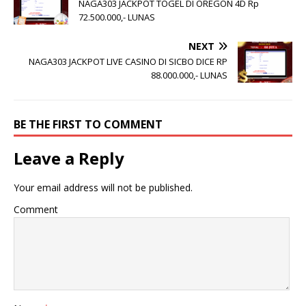
NAGA303 JACKPOT TOGEL DI OREGON 4D Rp
72.500.000,- LUNAS
NEXT
NAGA303 JACKPOT LIVE CASINO DI SICBO DICE RP
88.000.000,- LUNAS
BE THE FIRST TO COMMENT
Leave a Reply
Your email address will not be published.
Comment