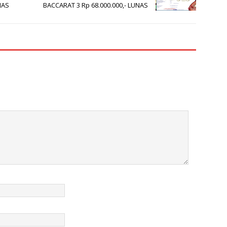
NAS
BACCARAT 3 Rp 68.000.000,- LUNAS