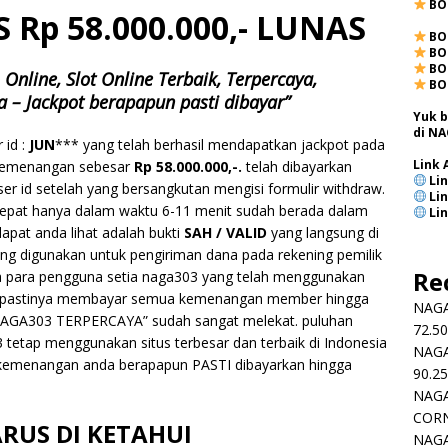
BO
Rp 58.000.000,- LUNAS
BO
BO
BO
Online, Slot Online Terbaik, Terpercaya,
BO
a – Jackpot berapapun pasti dibayar”
Yuk b
di N
 id :
JUN
*** yang telah berhasil mendapatkan jackpot pada
Link 
Kemenangan sebesar
Rp 58.000.000,-.
telah dibayarkan
Li
r id setelah yang bersangkutan mengisi formulir withdraw.
Li
cepat hanya dalam waktu 6-11 menit sudah berada dalam
Lin
 dapat anda lihat adalah bukti
SAH / VALID
yang langsung di
yang digunakan untuk pengiriman dana pada rekening pemilik
Re
da para pengguna setia naga303 yang telah menggunakan
ng pastinya membayar semua kemenangan member hingga
NAGA
NAGA303 TERPERCAYA” sudah sangat melekat. puluhan
72.5
 tetap menggunakan situs terbesar dan terbaik di Indonesia
NAGA
, kemenangan anda berapapun PASTI dibayarkan hingga
90.2
NAGA
CORN
RUS DI KETAHUI
NAGA