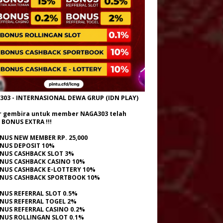
303 - INTERNASIONAL DEWA GRUP (IDN PLAY)
r gembira untuk member NAGA303 telah
 BONUS EXTRA !!!
NUS NEW MEMBER RP. 25,000
NUS DEPOSIT 10%
NUS CASHBACK SLOT 3%
NUS CASHBACK CASINO 10%
NUS CASHBACK E-LOTTERY 10%
NUS CASHBACK SPORTBOOK 10%
NUS REFERRAL SLOT 0.5%
NUS REFERRAL TOGEL 2%
NUS REFERRAL CASINO 0.2%
NUS ROLLINGAN SLOT 0.1%