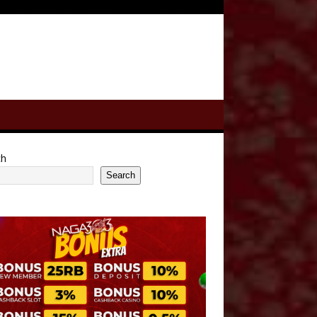
ch
Search