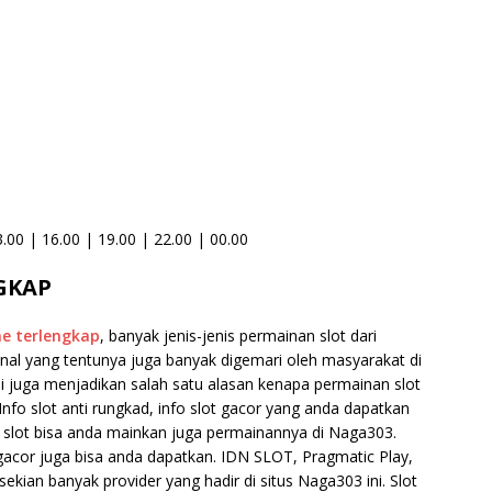
3.00 | 16.00 | 19.00 | 22.00 | 00.00
GKAP
ne terlengkap
, banyak jenis-jenis permainan slot dari
ional yang tentunya juga banyak digemari oleh masyarakat di
i juga menjadikan salah satu alasan kenapa permainan slot
Info slot anti rungkad, info slot gacor yang anda dapatkan
 slot bisa anda mainkan juga permainannya di Naga303.
gacor juga bisa anda dapatkan. IDN SLOT, Pragmatic Play,
ekian banyak provider yang hadir di situs Naga303 ini. Slot