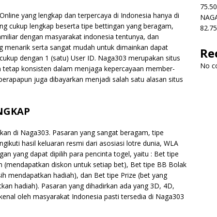
75.5
 Online yang lengkap dan terpercaya di Indonesia hanya di
NAGA
g cukup lengkap beserta tipe bettingan yang beragam,
82.7
miliar dengan masyarakat indonesia tentunya, dan
g menarik serta sangat mudah untuk dimainkan dapat
Re
cukup dengan 1 (satu) User ID. Naga303 merupakan situs
No c
hun tetap konsisten dalam menjaga kepercayaan member-
erapapun juga dibayarkan menjadi salah satu alasan situs
ENGKAP
ukan di Naga303. Pasaran yang sangat beragam, tipe
ikuti hasil keluaran resmi dari asosiasi lotre dunia, WLA
gan yang dapat dipilih para pencinta togel, yaitu : Bet tipe
on (mendapatkan diskon untuk setiap bet), Bet tipe BB Bolak
masih mendapatkan hadiah), dan Bet tipe Prize (bet yang
atkan hadiah). Pasaran yang dihadirkan ada yang 3D, 4D,
kenal oleh masyarakat Indonesia pasti tersedia di Naga303