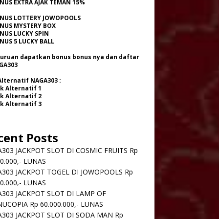
NUS EXTRA AJAK TEMAN 15%
NUS LOTTERY JOWOPOOLS
NUS MYSTERY BOX
NUS LUCKY SPIN
NUS 5 LUCKY BALL
uruan dapatkan bonus bonus nya dan daftar
AGA303
Alternatif NAGA303 :
nk Alternatif
1
nk Alternatif
2
k Alternatif 3
cent Posts
303 JACKPOT SLOT DI COSMIC FRUITS Rp
00.000,- LUNAS
303 JACKPOT TOGEL DI JOWOPOOLS Rp
50.000,- LUNAS
303 JACKPOT SLOT DI LAMP OF
UCOPIA Rp 60.000.000,- LUNAS
303 JACKPOT SLOT DI SODA MAN Rp