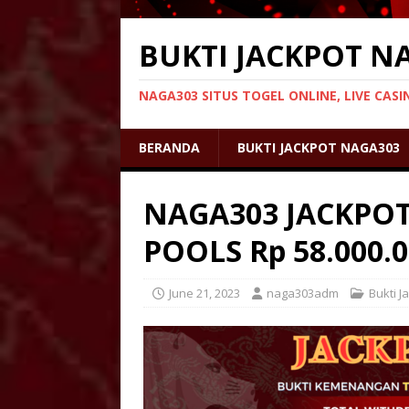
BUKTI JACKPOT N
NAGA303 SITUS TOGEL ONLINE, LIVE CAS
BERANDA
BUKTI JACKPOT NAGA303
NAGA303 JACKPOT
POOLS Rp 58.000.
June 21, 2023
naga303adm
Bukti 