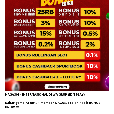
NAGA303 - INTERNASIONAL DEWA GRUP (IDN PLAY)
Kabar gembira untuk member NAGA303 telah Hadir BONUS
EXTRA !!!