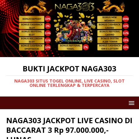
BUKTI JACKPOT NAGA303
NAGA303 SITUS TOGEL ONLINE, LIVE CASINO, SLOT
ONLINE TERLENGKAP & TERPERCAYA
NAGA303 JACKPOT LIVE CASINO DI
BACCARAT 3 Rp 97.000.000,-