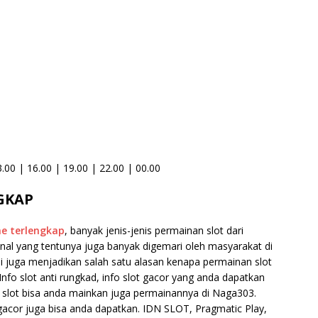
3.00 | 16.00 | 19.00 | 22.00 | 00.00
GKAP
ne terlengkap
, banyak jenis-jenis permainan slot dari
ional yang tentunya juga banyak digemari oleh masyarakat di
i juga menjadikan salah satu alasan kenapa permainan slot
Info slot anti rungkad, info slot gacor yang anda dapatkan
 slot bisa anda mainkan juga permainannya di Naga303.
gacor juga bisa anda dapatkan. IDN SLOT, Pragmatic Play,