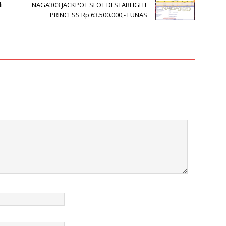
i
NAGA303 JACKPOT SLOT DI STARLIGHT
PRINCESS Rp 63.500.000,- LUNAS