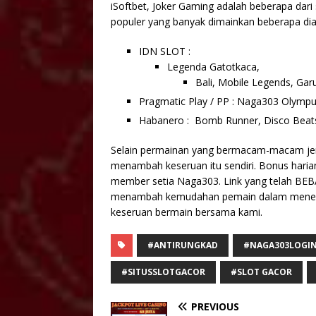
iSoftbet, Joker Gaming adalah beberapa dari s
populer yang banyak dimainkan beberapa dian
IDN SLOT :
Legenda Gatotkaca,
Bali, Mobile Legends, Ga
Pragmatic Play / PP : Naga303 Olympu
Habanero : Bomb Runner, Disco Beats
Selain permainan yang bermacam-macam je
menambah keseruan itu sendiri. Bonus haria
member setia Naga303. Link yang telah 
menambah kemudahan pemain dalam menelus
keseruan bermain bersama kami.
#ANTIRUNGKAD
#NAGA303LOGIN
#SITUSSLOTGACOR
#SLOT GACOR
PREVIOUS