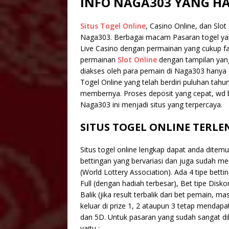
INFO NAGA303 YANG HA
Situs Togel Online
, Casino Online, dan Slot
Naga303. Berbagai macam Pasaran togel yan
Live Casino dengan permainan yang cukup fa
permainan
Slot Online
dengan tampilan yan
diakses oleh para pemain di Naga303 hanya 
Togel Online yang telah berdiri puluhan ta
membernya. Proses deposit yang cepat, wd b
Naga303 ini menjadi situs yang terpercaya.
SITUS TOGEL ONLINE TERL
Situs togel online lengkap dapat anda ditem
bettingan yang bervariasi dan juga sudah meng
(World Lottery Association). Ada 4 tipe bettin
Full (dengan hadiah terbesar), Bet tipe Disk
Balik (jika result terbalik dari bet pemain, 
keluar di prize 1, 2 ataupun 3 tetap mendap
dan 5D. Untuk pasaran yang sudah sangat di
yaitu :