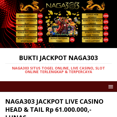
BUKTI JACKPOT NAGA303
NAGA303 SITUS TOGEL ONLINE, LIVE CASINO, SLOT
ONLINE TERLENGKAP & TERPERCAYA
NAGA303 JACKPOT LIVE CASINO
HEAD & TAIL Rp 61.000.000,-