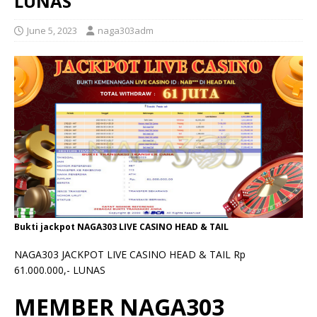
LUNAS
June 5, 2023
naga303adm
Bukti jackpot NAGA303 LIVE CASINO HEAD & TAIL
NAGA303 JACKPOT LIVE CASINO HEAD & TAIL Rp
61.000.000,- LUNAS
MEMBER NAGA303