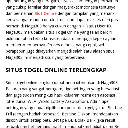
tipe bettingan yang beragam, Live Casino dengan permainan
yang cukup familiar dengan masyarakat indonesia tentunya,
dan permainan
Slot Online
dengan tampilan yang menarik
serta sangat mudah untuk dimainkan dapat diakses oleh para
pemain di Naga303 hanya cukup dengan 1 (satu) User ID.
Naga303 merupakan situs Togel Online yang telah berdiri
puluhan tahun tetap konsisten dalam menjaga kepercayaan
member-membernya. Proses deposit yang cepat, wd
berapapun juga dibayarkan menjadi salah satu alasan situs
Naga303 ini menjadi situs yang terpercaya.
SITUS TOGEL ONLINE TERLENGKAP
Situs togel online lengkap dapat anda ditemukan di Naga303.
Pasaran yang sangat beragam, tipe bettingan yang bervariasi
dan juga sudah mengikuti hasil keluaran resmi dari asosiasi
lotre dunia, WLA (World Lottery Association). Ada 4 tipe
bettingan yang dapat dipilih para pencinta togel, yaitu : Bet tipe
Full (dengan hadiah terbesar), Bet tipe Diskon (mendapatkan
diskon untuk setiap bet), Bet tipe BB Bolak Balik (jika result
terbalik dari bet pemain, masih mendapatkan hadiah), dan Bet