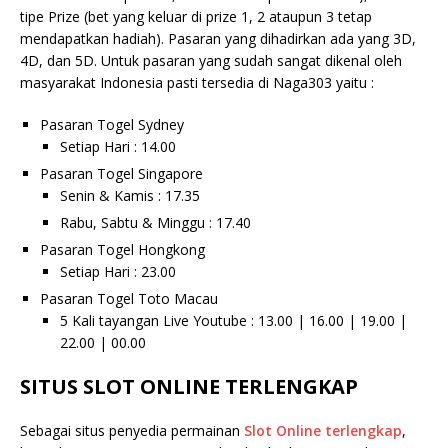
tipe Prize (bet yang keluar di prize 1, 2 ataupun 3 tetap
mendapatkan hadiah). Pasaran yang dihadirkan ada yang 3D,
4D, dan 5D. Untuk pasaran yang sudah sangat dikenal oleh
masyarakat Indonesia pasti tersedia di Naga303 yaitu :
Pasaran Togel Sydney
Setiap Hari : 14.00
Pasaran Togel Singapore
Senin & Kamis : 17.35
Rabu, Sabtu & Minggu : 17.40
Pasaran Togel Hongkong
Setiap Hari : 23.00
Pasaran Togel Toto Macau
5 Kali tayangan Live Youtube : 13.00 | 16.00 | 19.00 |
22.00 | 00.00
SITUS SLOT ONLINE TERLENGKAP
Sebagai situs penyedia permainan
Slot Online terlengkap
,