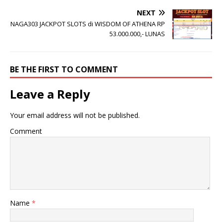
NEXT
NAGA303 JACKPOT SLOTS di WISDOM OF ATHENA RP
53.000.000,- LUNAS
BE THE FIRST TO COMMENT
Leave a Reply
Your email address will not be published.
Comment
Name
*