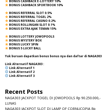
BONUS CASHBACK E-LOTTERY 10%
BONUS CASHBACK SPORTBOOK 10%
BONUS REFERRAL SLOT 0.5%
BONUS REFERRAL TOGEL 2%
BONUS REFERRAL CASINO 0.2%
BONUS ROLLINGAN SLOT 0.1%
BONUS EXTRA AJAK TEMAN 15%
BONUS LOTTERY JOWOPOOLS
BONUS MYSTERY BOX
BONUS LUCKY SPIN
BONUS 5 LUCKY BALL
Yuk buruan dapatkan bonus bonus nya dan daftar di NAGA303
Link Alternatif NAGA303 :
Link Alternatif
1
Link Alternatif
2
Link Alternatif 3
Recent Posts
NAGA303 JACKPOT TOGEL DI JOWOPOOLS Rp 90.250.000,-
LUNAS
NAGA303 JACKPOT SLOT DI LAMP OF CORNUCOPIA Rp