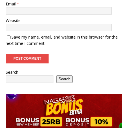
Email
*
Website
Save my name, email, and website in this browser for the
next time I comment.
Search
Search