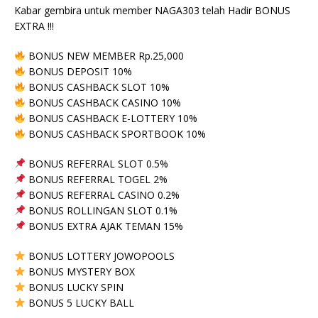
Kabar gembira untuk member NAGA303 telah Hadir BONUS
EXTRA !!!
BONUS NEW MEMBER Rp.25,000
BONUS DEPOSIT 10%
BONUS CASHBACK SLOT 10%
BONUS CASHBACK CASINO 10%
BONUS CASHBACK E-LOTTERY 10%
BONUS CASHBACK SPORTBOOK 10%
BONUS REFERRAL SLOT 0.5%
BONUS REFERRAL TOGEL 2%
BONUS REFERRAL CASINO 0.2%
BONUS ROLLINGAN SLOT 0.1%
BONUS EXTRA AJAK TEMAN 15%
BONUS LOTTERY JOWOPOOLS
BONUS MYSTERY BOX
BONUS LUCKY SPIN
BONUS 5 LUCKY BALL