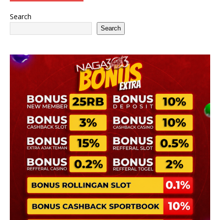
Search
Search