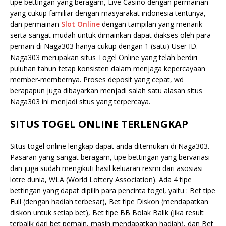
tipe bettingan yang beragam, Live Casino dengan permainan
yang cukup familiar dengan masyarakat indonesia tentunya,
dan permainan
Slot Online
dengan tampilan yang menarik
serta sangat mudah untuk dimainkan dapat diakses oleh para
pemain di Naga303 hanya cukup dengan 1 (satu) User ID.
Naga303 merupakan situs Togel Online yang telah berdiri
puluhan tahun tetap konsisten dalam menjaga kepercayaan
member-membernya. Proses deposit yang cepat, wd
berapapun juga dibayarkan menjadi salah satu alasan situs
Naga303 ini menjadi situs yang terpercaya.
SITUS TOGEL ONLINE TERLENGKAP
Situs togel online lengkap dapat anda ditemukan di Naga303.
Pasaran yang sangat beragam, tipe bettingan yang bervariasi
dan juga sudah mengikuti hasil keluaran resmi dari asosiasi
lotre dunia, WLA (World Lottery Association). Ada 4 tipe
bettingan yang dapat dipilih para pencinta togel, yaitu : Bet tipe
Full (dengan hadiah terbesar), Bet tipe Diskon (mendapatkan
diskon untuk setiap bet), Bet tipe BB Bolak Balik (jika result
terbalik dari bet pemain, masih mendapatkan hadiah), dan Bet