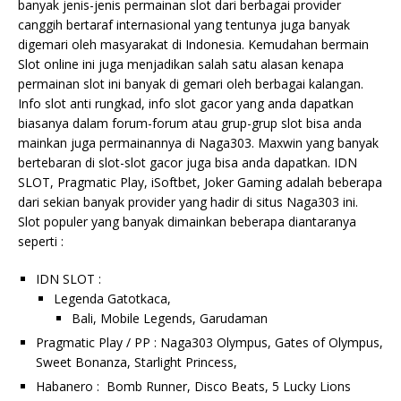
banyak jenis-jenis permainan slot dari berbagai provider
canggih bertaraf internasional yang tentunya juga banyak
digemari oleh masyarakat di Indonesia. Kemudahan bermain
Slot online ini juga menjadikan salah satu alasan kenapa
permainan slot ini banyak di gemari oleh berbagai kalangan.
Info slot anti rungkad, info slot gacor yang anda dapatkan
biasanya dalam forum-forum atau grup-grup slot bisa anda
mainkan juga permainannya di Naga303. Maxwin yang banyak
bertebaran di slot-slot gacor juga bisa anda dapatkan. IDN
SLOT, Pragmatic Play, iSoftbet, Joker Gaming adalah beberapa
dari sekian banyak provider yang hadir di situs Naga303 ini.
Slot populer yang banyak dimainkan beberapa diantaranya
seperti :
IDN SLOT :
Legenda Gatotkaca,
Bali, Mobile Legends, Garudaman
Pragmatic Play / PP : Naga303 Olympus, Gates of Olympus,
Sweet Bonanza, Starlight Princess,
Habanero : Bomb Runner, Disco Beats, 5 Lucky Lions