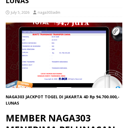
LUNAS
July 5, 2026
naga303adm
NAGA303 JACKPOT TOGEL DI JAKARTA 4D Rp 94.700.000,-
LUNAS
MEMBER NAGA303