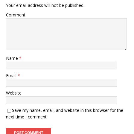
Your email address will not be published.
Comment
Name
*
Email
*
Website
Save my name, email, and website in this browser for the
next time I comment.