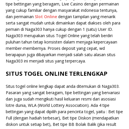
tipe bettingan yang beragam, Live Casino dengan permainan
yang cukup familiar dengan masyarakat indonesia tentunya,
dan permainan
Slot Online
dengan tampilan yang menarik
serta sangat mudah untuk dimainkan dapat diakses oleh para
pemain di Naga303 hanya cukup dengan 1 (satu) User ID.
Naga303 merupakan situs Togel Online yang telah berdiri
puluhan tahun tetap konsisten dalam menjaga kepercayaan
member-membernya. Proses deposit yang cepat, wd
berapapun juga dibayarkan menjadi salah satu alasan situs
Naga303 ini menjadi situs yang terpercaya.
SITUS TOGEL ONLINE TERLENGKAP
Situs togel online lengkap dapat anda ditemukan di Naga303.
Pasaran yang sangat beragam, tipe bettingan yang bervariasi
dan juga sudah mengikuti hasil keluaran resmi dari asosiasi
lotre dunia, WLA (World Lottery Association). Ada 4 tipe
bettingan yang dapat dipilih para pencinta togel, yaitu : Bet tipe
Full (dengan hadiah terbesar), Bet tipe Diskon (mendapatkan
diskon untuk setiap bet), Bet tipe BB Bolak Balik (jika result