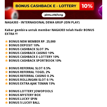
NAGA303 - INTERNASIONAL DEWA GRUP (IDN PLAY)
Kabar gembira untuk member NAGA303 telah Hadir BONUS
EXTRA !!!
BONUS NEW MEMBER RP. 25,000
BONUS DEPOSIT 10%
BONUS CASHBACK SLOT 3%
BONUS CASHBACK CASINO 10%
BONUS CASHBACK E-LOTTERY 10%
BONUS CASHBACK SPORTBOOK 10%
BONUS REFERRAL SLOT 0.5%
BONUS REFERRAL TOGEL 2%
BONUS REFERRAL CASINO 0.2%
BONUS ROLLINGAN SLOT 0.1%
BONUS EXTRA AJAK TEMAN 15%
BONUS LOTTERY JOWOPOOLS
BONUS MYSTERY BOX
BONUS LUCKY SPIN
BONUS 5 LUCKY BALL