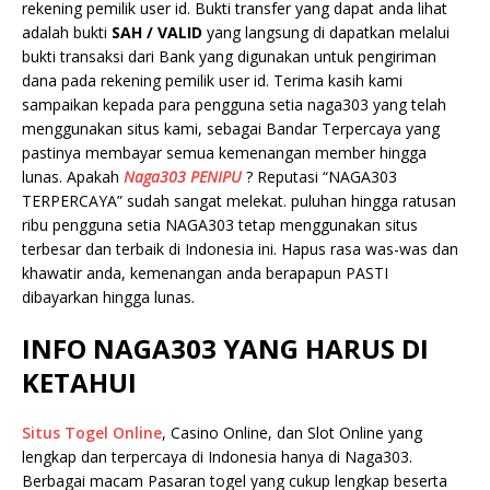
rekening pemilik user id. Bukti transfer yang dapat anda lihat
adalah bukti
SAH / VALID
yang langsung di dapatkan melalui
bukti transaksi dari Bank yang digunakan untuk pengiriman
dana pada rekening pemilik user id. Terima kasih kami
sampaikan kepada para pengguna setia naga303 yang telah
menggunakan situs kami, sebagai Bandar Terpercaya yang
pastinya membayar semua kemenangan member hingga
lunas. Apakah
Naga303
PENIPU
? Reputasi “NAGA303
TERPERCAYA” sudah sangat melekat. puluhan hingga ratusan
ribu pengguna setia NAGA303 tetap menggunakan situs
terbesar dan terbaik di Indonesia ini. Hapus rasa was-was dan
khawatir anda, kemenangan anda berapapun PASTI
dibayarkan hingga lunas.
INFO NAGA303 YANG HARUS DI
KETAHUI
Situs Togel Online
, Casino Online, dan Slot Online yang
lengkap dan terpercaya di Indonesia hanya di Naga303.
Berbagai macam Pasaran togel yang cukup lengkap beserta