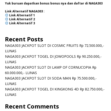
Yuk buruan dapatkan bonus bonus nya dan daftar di NAGA303
Link Alternatif NAGA303 :
Link Alternatif
1
Link Alternatif
2
Link Alternatif 3
Recent Posts
NAGA303 JACKPOT SLOT DI COSMIC FRUITS Rp 72.500.000,-
LUNAS
NAGA303 JACKPOT TOGEL DI JOWOPOOLS Rp 90.250.000,-
LUNAS
NAGA303 JACKPOT SLOT DI LAMP OF CORNUCOPIA Rp
60.000.000,- LUNAS
NAGA303 JACKPOT SLOT DI SODA MAN Rp 75.500.000,-
LUNAS
NAGA303 JACKPOT TOGEL DI KINGKONG 4D Rp 82.750.000,-
LUNAS
Recent Comments