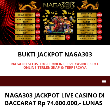
BUKTI JACKPOT NAGA303
NAGA303 SITUS TOGEL ONLINE, LIVE CASINO, SLOT
ONLINE TERLENGKAP & TERPERCAYA
NAGA303 JACKPOT LIVE CASINO DI
BACCARAT Rp 74.600.000,- LUNAS