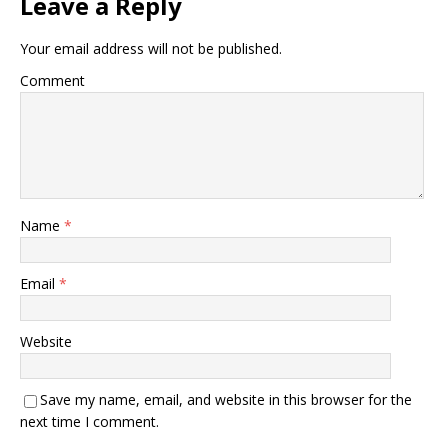
Leave a Reply
Your email address will not be published.
Comment
Name
*
Email
*
Website
Save my name, email, and website in this browser for the
next time I comment.