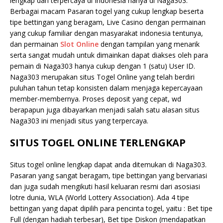
lengkap dan terpercaya di Indonesia hanya di Naga303.
Berbagai macam Pasaran togel yang cukup lengkap beserta
tipe bettingan yang beragam, Live Casino dengan permainan
yang cukup familiar dengan masyarakat indonesia tentunya,
dan permainan
Slot Online
dengan tampilan yang menarik
serta sangat mudah untuk dimainkan dapat diakses oleh para
pemain di Naga303 hanya cukup dengan 1 (satu) User ID.
Naga303 merupakan situs Togel Online yang telah berdiri
puluhan tahun tetap konsisten dalam menjaga kepercayaan
member-membernya. Proses deposit yang cepat, wd
berapapun juga dibayarkan menjadi salah satu alasan situs
Naga303 ini menjadi situs yang terpercaya.
SITUS TOGEL ONLINE TERLENGKAP
Situs togel online lengkap dapat anda ditemukan di Naga303.
Pasaran yang sangat beragam, tipe bettingan yang bervariasi
dan juga sudah mengikuti hasil keluaran resmi dari asosiasi
lotre dunia, WLA (World Lottery Association). Ada 4 tipe
bettingan yang dapat dipilih para pencinta togel, yaitu : Bet tipe
Full (dengan hadiah terbesar), Bet tipe Diskon (mendapatkan