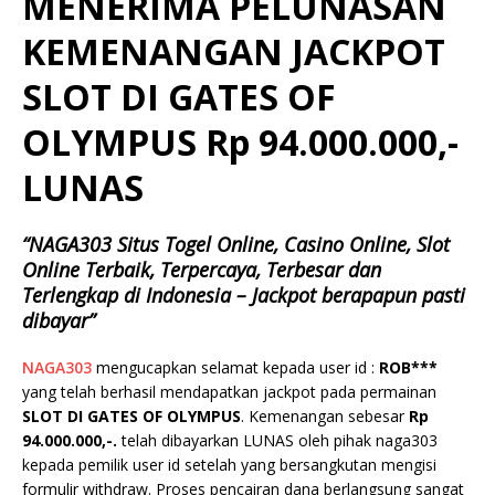
MENERIMA PELUNASAN
KEMENANGAN JACKPOT
SLOT DI GATES OF
OLYMPUS Rp 94.000.000,-
LUNAS
“NAGA303 Situs Togel Online, Casino Online, Slot
Online Terbaik, Terpercaya, Terbesar dan
Terlengkap di Indonesia – Jackpot berapapun pasti
dibayar”
NAGA303
mengucapkan selamat kepada user id :
ROB***
yang telah berhasil mendapatkan jackpot pada permainan
SLOT DI GATES OF OLYMPUS
. Kemenangan sebesar
Rp
94.000.000,-.
telah dibayarkan LUNAS oleh pihak naga303
kepada pemilik user id setelah yang bersangkutan mengisi
formulir withdraw. Proses pencairan dana berlangsung sangat