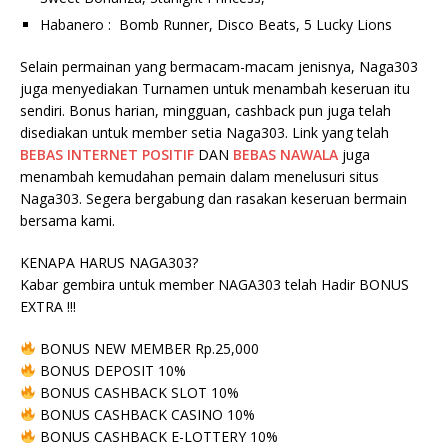
Habanero : Bomb Runner, Disco Beats, 5 Lucky Lions
Selain permainan yang bermacam-macam jenisnya, Naga303
juga menyediakan Turnamen untuk menambah keseruan itu
sendiri. Bonus harian, mingguan, cashback pun juga telah
disediakan untuk member setia Naga303. Link yang telah
BEBAS INTERNET
POSITIF
DAN
BEBAS NAWALA
juga
menambah kemudahan pemain dalam menelusuri situs
Naga303. Segera bergabung dan rasakan keseruan bermain
bersama kami.
KENAPA HARUS NAGA303?
Kabar gembira untuk member NAGA303 telah Hadir BONUS
EXTRA !!!
BONUS NEW MEMBER Rp.25,000
BONUS DEPOSIT 10%
BONUS CASHBACK SLOT 10%
BONUS CASHBACK CASINO 10%
BONUS CASHBACK E-LOTTERY 10%