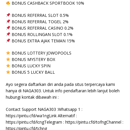
BONUS CASHBACK SPORTBOOK 10%
BONUS REFERRAL SLOT 0.5%
BONUS REFERRAL TOGEL 2%
BONUS REFERRAL CASINO 0.2%
BONUS ROLLINGAN SLOT 0.1%
BONUS EXTRA AJAK TEMAN 15%
BONUS LOTTERY JOWOPOOLS
BONUS MYSTERY BOX
BONUS LUCKY SPIN
BONUS 5 LUCKY BALL
Ayo segera daftarkan diri anda pada situs terpercaya kami
hanya di NAGA303. Untuk info pendaftaran lebih lanjut boleh
hubungi kontak dibawah ini :
Contact Support NAGA303 :Whatsapp 1 :
https://pintu.cfd/wa1ngLink Alternatif :
https://pintu.cfd/lcngTelegram : https://pintu.cfd/tofngChannel :
https://pintu.cfd/tchng