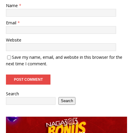
Name
*
Email
*
Website
Save my name, email, and website in this browser for the
next time I comment.
Search
Search