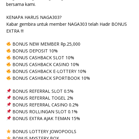
bersama kami.
KENAPA HARUS NAGA303?
Kabar gembira untuk member NAGA303 telah Hadir BONUS
EXTRA !!!
BONUS NEW MEMBER Rp.25,000
BONUS DEPOSIT 10%
BONUS CASHBACK SLOT 10%
BONUS CASHBACK CASINO 10%
BONUS CASHBACK E-LOTTERY 10%
BONUS CASHBACK SPORTBOOK 10%
BONUS REFERRAL SLOT 0.5%
BONUS REFERRAL TOGEL 2%
BONUS REFERRAL CASINO 0.2%
BONUS ROLLINGAN SLOT 0.1%
BONUS EXTRA AJAK TEMAN 15%
BONUS LOTTERY JOWOPOOLS
BONUS MYSTERY BOX