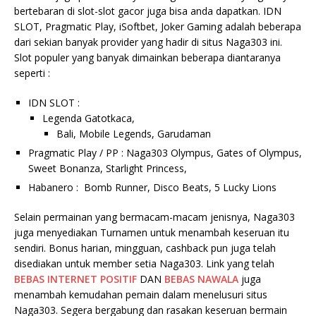
bertebaran di slot-slot gacor juga bisa anda dapatkan. IDN
SLOT, Pragmatic Play, iSoftbet, Joker Gaming adalah beberapa
dari sekian banyak provider yang hadir di situs Naga303 ini.
Slot populer yang banyak dimainkan beberapa diantaranya
seperti :
IDN SLOT :
Legenda Gatotkaca,
Bali, Mobile Legends, Garudaman
Pragmatic Play / PP : Naga303 Olympus, Gates of Olympus,
Sweet Bonanza, Starlight Princess,
Habanero : Bomb Runner, Disco Beats, 5 Lucky Lions
Selain permainan yang bermacam-macam jenisnya, Naga303
juga menyediakan Turnamen untuk menambah keseruan itu
sendiri. Bonus harian, mingguan, cashback pun juga telah
disediakan untuk member setia Naga303. Link yang telah
BEBAS INTERNET
POSITIF
DAN
BEBAS NAWALA
juga
menambah kemudahan pemain dalam menelusuri situs
Naga303. Segera bergabung dan rasakan keseruan bermain