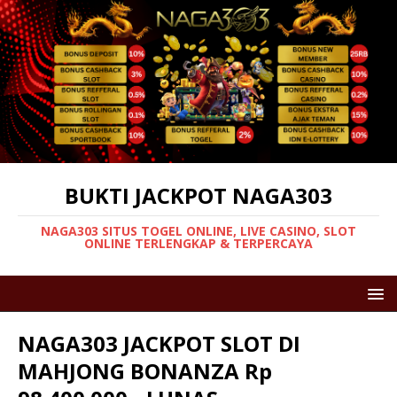
BUKTI JACKPOT NAGA303
NAGA303 SITUS TOGEL ONLINE, LIVE CASINO, SLOT
ONLINE TERLENGKAP & TERPERCAYA
NAGA303 JACKPOT SLOT DI
MAHJONG BONANZA Rp