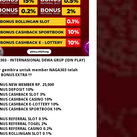
303 - INTERNASIONAL DEWA GRUP (IDN PLAY)
r gembira untuk member NAGA303 telah
 BONUS EXTRA !!!
NUS NEW MEMBER RP. 25,000
NUS DEPOSIT 10%
NUS CASHBACK SLOT 3%
NUS CASHBACK CASINO 10%
NUS CASHBACK E-LOTTERY 10%
NUS CASHBACK SPORTBOOK 10%
NUS REFERRAL SLOT 0.5%
NUS REFERRAL TOGEL 2%
NUS REFERRAL CASINO 0.2%
NUS ROLLINGAN SLOT 0.1%