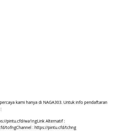
erpercaya kami hanya di NAGA303. Untuk info pendaftaran
:
//pintu.cfd/wa1ngLink Alternatif :
cfd/tofngChannel : https://pintu.cfd/tchng