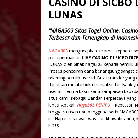
CASINO DI SICBO D
LUNAS
“NAGA303 Situs Togel Online, Casino 
Terbesar dan Terlengkap di Indonesi
NAGA303
mengucapkan selamat kepada user
pada permainan
LIVE CASINO DI SICBO DIC
LUNAS oleh pihak naga303 kepada pemilik use
Proses pencairan dana berlangsung sangat 
rekening pemilik user id. Bukti transfer yang
dapatkan melalui bukti transaksi dari Bank 
user id. Terima kasih kami sampaikan kepa
situs kami, sebagai Bandar Terpercaya ya
lunas. Apakah
Naga303
PENIPU
? Reputasi “
hingga ratusan ribu pengguna setia NAGA303
ini. Hapus rasa was-was dan khawatir anda
lunas.