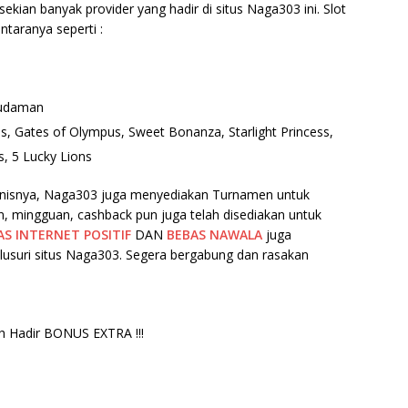
ekian banyak provider yang hadir di situs Naga303 ini. Slot
taranya seperti :
rudaman
s, Gates of Olympus, Sweet Bonanza, Starlight Princess,
, 5 Lucky Lions
nisnya, Naga303 juga menyediakan Turnamen untuk
n, mingguan, cashback pun juga telah disediakan untuk
AS INTERNET
POSITIF
DAN
BEBAS NAWALA
juga
uri situs Naga303. Segera bergabung dan rasakan
 Hadir BONUS EXTRA !!!