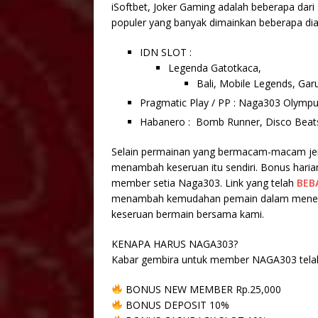
iSoftbet, Joker Gaming adalah beberapa dari s
populer yang banyak dimainkan beberapa dian
IDN SLOT :
Legenda Gatotkaca,
Bali, Mobile Legends, Ga
Pragmatic Play / PP : Naga303 Olympu
Habanero : Bomb Runner, Disco Beats
Selain permainan yang bermacam-macam je
menambah keseruan itu sendiri. Bonus haria
member setia Naga303. Link yang telah
BEB
menambah kemudahan pemain dalam menelus
keseruan bermain bersama kami.
KENAPA HARUS NAGA303?
Kabar gembira untuk member NAGA303 telah
BONUS NEW MEMBER Rp.25,000
BONUS DEPOSIT 10%