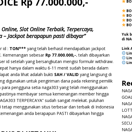
ICE Rp 77.000.000,-
BO
BO
BO
BO
BO
Online, Slot Online Terbaik, Terpercaya,
Yuk b
a – Jackpot berapapun pasti dibayar”
di N
 id :
TON***
yang telah berhasil mendapatkan jackpot
Link 
Li
E
. Kemenangan sebesar
Rp 77.000.000,-.
telah dibayarkan
Li
r id setelah yang bersangkutan mengisi formulir withdraw.
Lin
cepat hanya dalam waktu 6-11 menit sudah berada dalam
 dapat anda lihat adalah bukti
SAH / VALID
yang langsung di
yang digunakan untuk pengiriman dana pada rekening pemilik
Re
da para pengguna setia naga303 yang telah menggunakan
NAGA
ng pastinya membayar semua kemenangan member hingga
GOAL
NAGA303 TERPERCAYA” sudah sangat melekat. puluhan
NAGA
 tetap menggunakan situs terbesar dan terbaik di Indonesia
LOTT
, kemenangan anda berapapun PASTI dibayarkan hingga
NAGA
SECU
NAGA