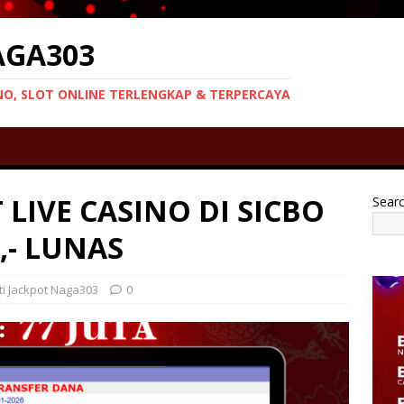
AGA303
INO, SLOT ONLINE TERLENGKAP & TERPERCAYA
LIVE CASINO DI SICBO
Sear
0,- LUNAS
ti Jackpot Naga303
0