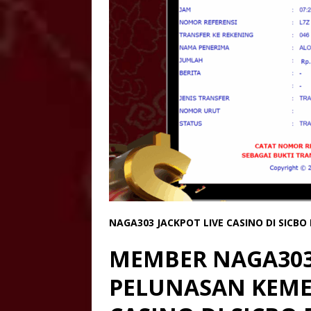
NAGA303 JACKPOT LIVE CASINO DI SICBO D
MEMBER NAGA30
PELUNASAN KEME