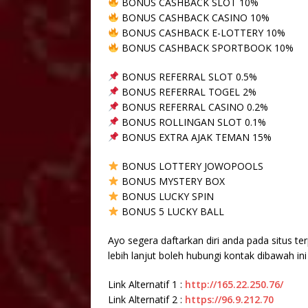
BONUS CASHBACK SLOT 10%
BONUS CASHBACK CASINO 10%
BONUS CASHBACK E-LOTTERY 10%
BONUS CASHBACK SPORTBOOK 10%
BONUS REFERRAL SLOT 0.5%
BONUS REFERRAL TOGEL 2%
BONUS REFERRAL CASINO 0.2%
BONUS ROLLINGAN SLOT 0.1%
BONUS EXTRA AJAK TEMAN 15%
BONUS LOTTERY JOWOPOOLS
BONUS MYSTERY BOX
BONUS LUCKY SPIN
BONUS 5 LUCKY BALL
Ayo segera daftarkan diri anda pada situs t
lebih lanjut boleh hubungi kontak dibawah ini 
Link Alternatif 1 :
http://165.22.250.76/
Link Alternatif 2 :
https://96.9.212.70