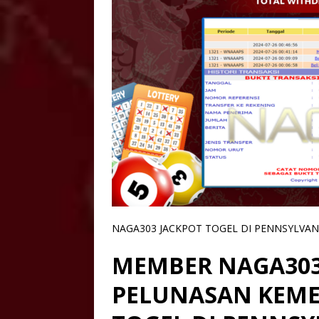
NAGA303 JACKPOT TOGEL DI PENNSYLVANIA
MEMBER NAGA30
PELUNASAN KEM