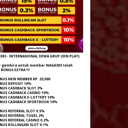
303 - INTERNASIONAL DEWA GRUP (IDN PLAY)
r gembira untuk member NAGA303 telah
 BONUS EXTRA !!!
NUS NEW MEMBER RP. 25,000
NUS DEPOSIT 10%
NUS CASHBACK SLOT 3%
NUS CASHBACK CASINO 10%
NUS CASHBACK E-LOTTERY 10%
NUS CASHBACK SPORTBOOK 10%
NUS REFERRAL SLOT 0.5%
NUS REFERRAL TOGEL 2%
NUS REFERRAL CASINO 0.2%
NUS ROLLINGAN SLOT 0.1%