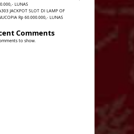
50.000,- LUNAS
303 JACKPOT SLOT DI LAMP OF
UCOPIA Rp 60.000.000,- LUNAS
cent Comments
omments to show.