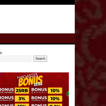
ch
Search