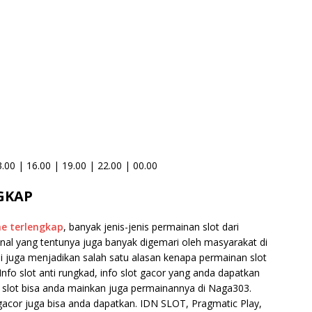
3.00 | 16.00 | 19.00 | 22.00 | 00.00
GKAP
ne terlengkap
, banyak jenis-jenis permainan slot dari
ional yang tentunya juga banyak digemari oleh masyarakat di
i juga menjadikan salah satu alasan kenapa permainan slot
Info slot anti rungkad, info slot gacor yang anda dapatkan
 slot bisa anda mainkan juga permainannya di Naga303.
gacor juga bisa anda dapatkan. IDN SLOT, Pragmatic Play,