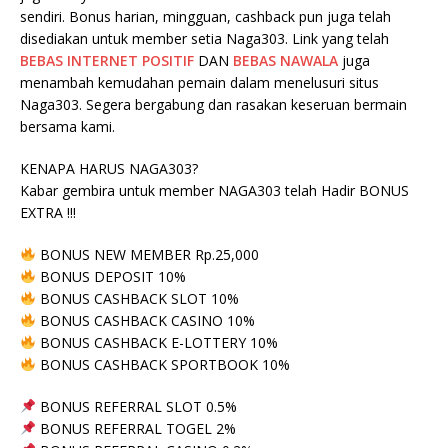
sendiri. Bonus harian, mingguan, cashback pun juga telah
disediakan untuk member setia Naga303. Link yang telah
BEBAS INTERNET POSITIF
DAN
BEBAS NAWALA
juga
menambah kemudahan pemain dalam menelusuri situs
Naga303. Segera bergabung dan rasakan keseruan bermain
bersama kami.
KENAPA HARUS NAGA303?
Kabar gembira untuk member NAGA303 telah Hadir BONUS
EXTRA !!!
BONUS NEW MEMBER Rp.25,000
BONUS DEPOSIT 10%
BONUS CASHBACK SLOT 10%
BONUS CASHBACK CASINO 10%
BONUS CASHBACK E-LOTTERY 10%
BONUS CASHBACK SPORTBOOK 10%
BONUS REFERRAL SLOT 0.5%
BONUS REFERRAL TOGEL 2%