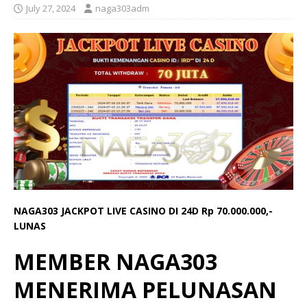
July 27, 2024
naga303adm
NAGA303 JACKPOT LIVE CASINO
DI 24D Rp 70.000.000,-
LUNAS
MEMBER NAGA303
MENERIMA PELUNASAN