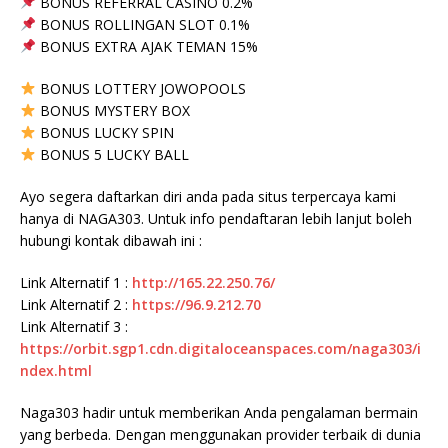
BONUS REFERRAL CASINO 0.2%
BONUS ROLLINGAN SLOT 0.1%
BONUS EXTRA AJAK TEMAN 15%
BONUS LOTTERY JOWOPOOLS
BONUS MYSTERY BOX
BONUS LUCKY SPIN
BONUS 5 LUCKY BALL
Ayo segera daftarkan diri anda pada situs terpercaya kami
hanya di NAGA303. Untuk info pendaftaran lebih lanjut boleh
hubungi kontak dibawah ini :
Link Alternatif 1 :
http://165.22.250.76/
Link Alternatif 2 :
https://96.9.212.70
Link Alternatif 3 :
https://orbit.sgp1.cdn.digitaloceanspaces.com/naga303/i
ndex.html
Naga303 hadir untuk memberikan Anda pengalaman bermain
yang berbeda. Dengan menggunakan provider terbaik di dunia