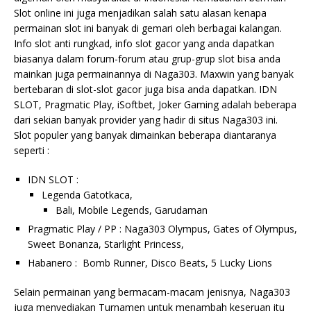
Slot online ini juga menjadikan salah satu alasan kenapa
permainan slot ini banyak di gemari oleh berbagai kalangan.
Info slot anti rungkad, info slot gacor yang anda dapatkan
biasanya dalam forum-forum atau grup-grup slot bisa anda
mainkan juga permainannya di Naga303. Maxwin yang banyak
bertebaran di slot-slot gacor juga bisa anda dapatkan. IDN
SLOT, Pragmatic Play, iSoftbet, Joker Gaming adalah beberapa
dari sekian banyak provider yang hadir di situs Naga303 ini.
Slot populer yang banyak dimainkan beberapa diantaranya
seperti :
IDN SLOT :
Legenda Gatotkaca,
Bali, Mobile Legends, Garudaman
Pragmatic Play / PP : Naga303 Olympus, Gates of Olympus,
Sweet Bonanza, Starlight Princess,
Habanero : Bomb Runner, Disco Beats, 5 Lucky Lions
Selain permainan yang bermacam-macam jenisnya, Naga303
juga menyediakan Turnamen untuk menambah keseruan itu