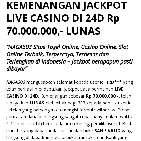
KEMENANGAN JACKPOT
LIVE CASINO DI 24D Rp
70.000.000,- LUNAS
“NAGA303 Situs Togel Online, Casino Online, Slot
Online Terbaik, Terpercaya, Terbesar dan
Terlengkap di Indonesia – Jackpot berapapun pasti
dibayar”
NAGA303
mengucapkan selamat kepada user id :
IRD***
yang
telah berhasil mendapatkan jackpot pada permainan
LIVE
CASINO
DI 24D
. Kemenangan sebesar
Rp
70.000.000
,-.
telah
dibayarkan
LUNAS
oleh pihak naga303 kepada pemilik user id
setelah yang bersangkutan mengisi formulir withdraw. Proses
pencairan dana berlangsung sangat cepat hanya dalam waktu
6-11 menit sudah berada dalam rekening pemilik user id. Bukti
transfer yang dapat anda lihat adalah bukti
SAH / VALID
yang
langsung di dapatkan melalui bukti transaksi dari Bank yang