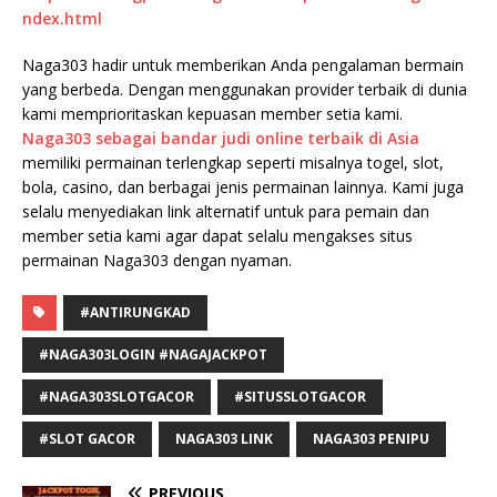
ndex.html
Naga303 hadir untuk memberikan Anda pengalaman bermain
yang berbeda. Dengan menggunakan provider terbaik di dunia
kami memprioritaskan kepuasan member setia kami.
Naga303 sebagai bandar judi online terbaik di Asia
memiliki permainan terlengkap seperti misalnya togel, slot,
bola, casino, dan berbagai jenis permainan lainnya. Kami juga
selalu menyediakan link alternatif untuk para pemain dan
member setia kami agar dapat selalu mengakses situs
permainan Naga303 dengan nyaman.
#ANTIRUNGKAD
#NAGA303LOGIN #NAGAJACKPOT
#NAGA303SLOTGACOR
#SITUSSLOTGACOR
#SLOT GACOR
NAGA303 LINK
NAGA303 PENIPU
PREVIOUS