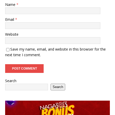
Name
*
Email
*
Website
Save my name, email, and website in this browser for the
next time I comment.
Search
Search