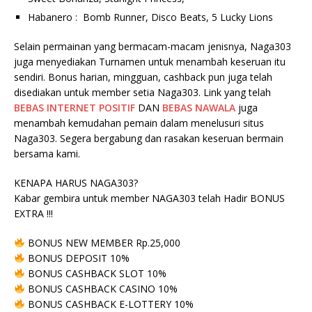
Habanero : Bomb Runner, Disco Beats, 5 Lucky Lions
Selain permainan yang bermacam-macam jenisnya, Naga303
juga menyediakan Turnamen untuk menambah keseruan itu
sendiri. Bonus harian, mingguan, cashback pun juga telah
disediakan untuk member setia Naga303. Link yang telah
BEBAS INTERNET POSITIF
DAN
BEBAS NAWALA
juga
menambah kemudahan pemain dalam menelusuri situs
Naga303. Segera bergabung dan rasakan keseruan bermain
bersama kami.
KENAPA HARUS NAGA303?
Kabar gembira untuk member NAGA303 telah Hadir BONUS
EXTRA !!!
BONUS NEW MEMBER Rp.25,000
BONUS DEPOSIT 10%
BONUS CASHBACK SLOT 10%
BONUS CASHBACK CASINO 10%
BONUS CASHBACK E-LOTTERY 10%