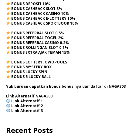
BONUS DEPOSIT 10%
BONUS CASHBACK SLOT 3%
BONUS CASHBACK CASINO 10%
BONUS CASHBACK E-LOTTERY 10%
BONUS CASHBACK SPORTBOOK 10%
BONUS REFERRAL SLOT 0.5%
BONUS REFERRAL TOGEL 2%
BONUS REFERRAL CASINO 0.2%
BONUS ROLLINGAN SLOT 0.1%
BONUS EXTRA AJAK TEMAN 15%
BONUS LOTTERY JOWOPOOLS
BONUS MYSTERY BOX
BONUS LUCKY SPIN
BONUS 5 LUCKY BALL
Yuk buruan dapatkan bonus bonus nya dan daftar di NAGA303
Link Alternatif NAGA303 :
Link Alternatif
1
Link Alternatif
2
Link Alternatif 3
Recent Posts