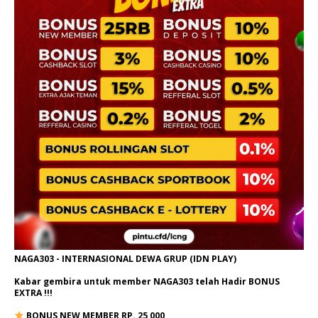
NAGA303 - INTERNASIONAL DEWA GRUP (IDN PLAY)
Kabar gembira untuk member NAGA303 telah Hadir BONUS
EXTRA !!!
BONUS NEW MEMBER RP. 25,000