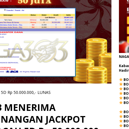
NAGA
Kaba
Hadir
BO
BO
BO
D Rp 50.000.000,- LUNAS
BO
BO
BO
3 MENERIMA
BO
ENANGAN JACKPOT
BO
BO
BO