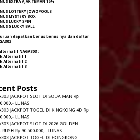
NUS EXTRA AJAK TEMAN 15%
NUS LOTTERY JOWOPOOLS
NUS MYSTERY BOX
NUS LUCKY SPIN
NUS 5 LUCKY BALL
uruan dapatkan bonus bonus nya dan daftar
AGA303
Alternatif NAGA303 :
nk Alternatif
1
nk Alternatif
2
k Alternatif 3
cent Posts
303 JACKPOT SLOT DI SODA MAN Rp
00.000,- LUNAS
303 JACKPOT TOGEL DI KINGKONG 4D Rp
50.000,- LUNAS
303 JACKPOT SLOT DI 2026 GOLDEN
 RUSH Rp 90.500.000,- LUNAS
303 JACKPOT TOGEL DI HONGKONG