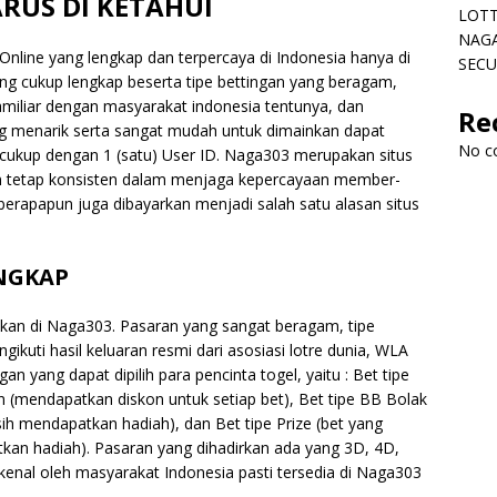
RUS DI KETAHUI
LOTT
NAGA
 Online yang lengkap dan terpercaya di Indonesia hanya di
SECU
g cukup lengkap beserta tipe bettingan yang beragam,
miliar dengan masyarakat indonesia tentunya, dan
Re
g menarik serta sangat mudah untuk dimainkan dapat
No c
cukup dengan 1 (satu) User ID. Naga303 merupakan situs
hun tetap konsisten dalam menjaga kepercayaan member-
erapapun juga dibayarkan menjadi salah satu alasan situs
ENGKAP
ukan di Naga303. Pasaran yang sangat beragam, tipe
ikuti hasil keluaran resmi dari asosiasi lotre dunia, WLA
gan yang dapat dipilih para pencinta togel, yaitu : Bet tipe
on (mendapatkan diskon untuk setiap bet), Bet tipe BB Bolak
masih mendapatkan hadiah), dan Bet tipe Prize (bet yang
atkan hadiah). Pasaran yang dihadirkan ada yang 3D, 4D,
kenal oleh masyarakat Indonesia pasti tersedia di Naga303