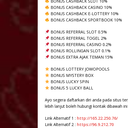
BONUS CASHBACK SLOT 10%
BONUS CASHBACK CASINO 10%
BONUS CASHBACK E-LOTTERY 10%
BONUS CASHBACK SPORTBOOK 10%
BONUS REFERRAL SLOT 0.5%
BONUS REFERRAL TOGEL 2%
BONUS REFERRAL CASINO 0.2%
BONUS ROLLINGAN SLOT 0.1%
BONUS EXTRA AJAK TEMAN 15%
BONUS LOTTERY JOWOPOOLS
BONUS MYSTERY BOX
BONUS LUCKY SPIN
BONUS 5 LUCKY BALL
Ayo segera daftarkan diri anda pada situs t
lebih lanjut boleh hubungi kontak dibawah ini 
Link Alternatif 1 :
http://165.22.250.76/
Link Alternatif 2 :
https://96.9.212.70