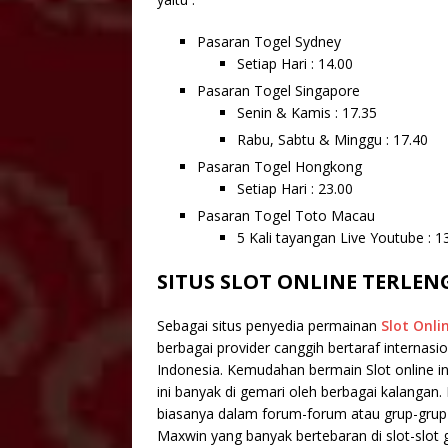
Pasaran Togel Sydney
Setiap Hari : 14.00
Pasaran Togel Singapore
Senin & Kamis : 17.35
Rabu, Sabtu & Minggu : 17.40
Pasaran Togel Hongkong
Setiap Hari : 23.00
Pasaran Togel Toto Macau
5 Kali tayangan Live Youtube : 1
SITUS SLOT ONLINE TERLEN
Sebagai situs penyedia permainan
Slot Onli
berbagai provider canggih bertaraf internas
Indonesia. Kemudahan bermain Slot online in
ini banyak di gemari oleh berbagai kalangan. 
biasanya dalam forum-forum atau grup-grup
Maxwin yang banyak bertebaran di slot-slot 