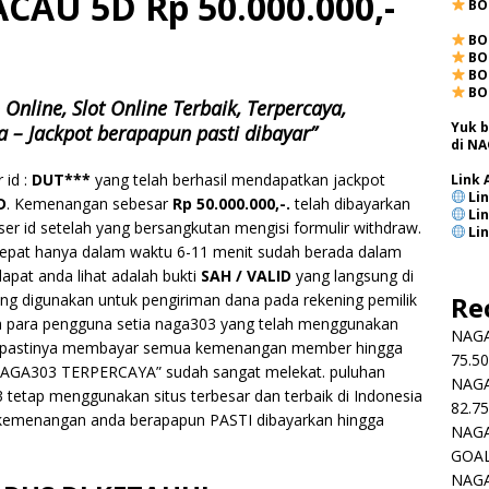
CAU 5D Rp 50.000.000,-
BO
BO
BO
BO
BO
Online, Slot Online Terbaik, Terpercaya,
Yuk b
a – Jackpot berapapun pasti dibayar”
di N
id :
DUT***
yang telah berhasil mendapatkan jackpot
Link 
Li
D
. Kemenangan sebesar
Rp 50.000.000,-.
telah dibayarkan
Li
er id setelah yang bersangkutan mengisi formulir withdraw.
Lin
cepat hanya dalam waktu 6-11 menit sudah berada dalam
 dapat anda lihat adalah bukti
SAH / VALID
yang langsung di
yang digunakan untuk pengiriman dana pada rekening pemilik
Re
da para pengguna setia naga303 yang telah menggunakan
NAGA
ng pastinya membayar semua kemenangan member hingga
75.5
NAGA303 TERPERCAYA” sudah sangat melekat. puluhan
NAGA
 tetap menggunakan situs terbesar dan terbaik di Indonesia
82.7
, kemenangan anda berapapun PASTI dibayarkan hingga
NAGA
GOAL
NAGA