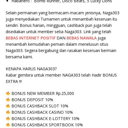
Habanero : Bomb Runner, Disco Beats, 5 Lucky Lions
Selain permainan yang bermacam-macam jenisnya, Naga303
juga menyediakan Turnamen untuk menambah keseruan itu
sendiri. Bonus harian, mingguan, cashback pun juga telah
disediakan untuk member setia Naga303. Link yang telah
BEBAS INTERNET POSITIF
DAN
BEBAS NAWALA
juga
menambah kemudahan pemain dalam menelusuri situs
Naga303. Segera bergabung dan rasakan keseruan bermain
bersama kami.
KENAPA HARUS NAGA303?
Kabar gembira untuk member NAGA303 telah Hadir BONUS
EXTRA !!!
BONUS NEW MEMBER Rp.25,000
BONUS DEPOSIT 10%
BONUS CASHBACK SLOT 10%
BONUS CASHBACK CASINO 10%
BONUS CASHBACK E-LOTTERY 10%
BONUS CASHBACK SPORTBOOK 10%