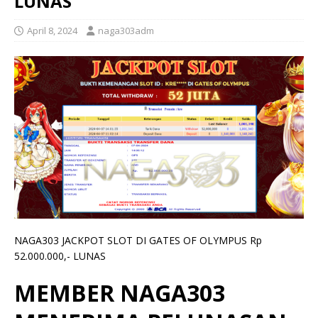
LUNAS
April 8, 2024
naga303adm
NAGA303 JACKPOT SLOT DI GATES OF OLYMPUS Rp
52.000.000,- LUNAS
MEMBER NAGA303