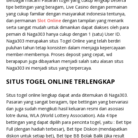
Berbagai macam Pasaran togel yang cukup lengkap beserta
tipe bettingan yang beragam, Live Casino dengan permainan
yang cukup familiar dengan masyarakat indonesia tentunya,
dan permainan
Slot Online
dengan tampilan yang menarik
serta sangat mudah untuk dimainkan dapat diakses oleh para
pemain di Naga303 hanya cukup dengan 1 (satu) User ID.
Naga303 merupakan situs Togel Online yang telah berdiri
puluhan tahun tetap konsisten dalam menjaga kepercayaan
member-membernya. Proses deposit yang cepat, wd
berapapun juga dibayarkan menjadi salah satu alasan situs
Naga303 ini menjadi situs yang terpercaya.
SITUS TOGEL ONLINE TERLENGKAP
Situs togel online lengkap dapat anda ditemukan di Naga303.
Pasaran yang sangat beragam, tipe bettingan yang bervariasi
dan juga sudah mengikuti hasil keluaran resmi dari asosiasi
lotre dunia, WLA (World Lottery Association). Ada 4 tipe
bettingan yang dapat dipilih para pencinta togel, yaitu : Bet tipe
Full (dengan hadiah terbesar), Bet tipe Diskon (mendapatkan
diskon untuk setiap bet), Bet tipe BB Bolak Balik (jika result