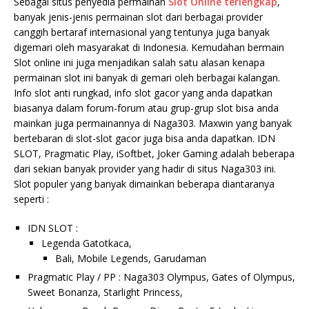
Sebagai situs penyedia permainan
Slot Online terlengkap
,
banyak jenis-jenis permainan slot dari berbagai provider
canggih bertaraf internasional yang tentunya juga banyak
digemari oleh masyarakat di Indonesia. Kemudahan bermain
Slot online ini juga menjadikan salah satu alasan kenapa
permainan slot ini banyak di gemari oleh berbagai kalangan.
Info slot anti rungkad, info slot gacor yang anda dapatkan
biasanya dalam forum-forum atau grup-grup slot bisa anda
mainkan juga permainannya di Naga303. Maxwin yang banyak
bertebaran di slot-slot gacor juga bisa anda dapatkan. IDN
SLOT, Pragmatic Play, iSoftbet, Joker Gaming adalah beberapa
dari sekian banyak provider yang hadir di situs Naga303 ini.
Slot populer yang banyak dimainkan beberapa diantaranya
seperti :
IDN SLOT :
Legenda Gatotkaca,
Bali, Mobile Legends, Garudaman
Pragmatic Play / PP : Naga303 Olympus, Gates of Olympus,
Sweet Bonanza, Starlight Princess,