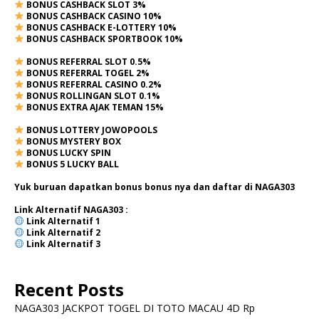
BONUS CASHBACK SLOT 3%
BONUS CASHBACK CASINO 10%
BONUS CASHBACK E-LOTTERY 10%
BONUS CASHBACK SPORTBOOK 10%
BONUS REFERRAL SLOT 0.5%
BONUS REFERRAL TOGEL 2%
BONUS REFERRAL CASINO 0.2%
BONUS ROLLINGAN SLOT 0.1%
BONUS EXTRA AJAK TEMAN 15%
BONUS LOTTERY JOWOPOOLS
BONUS MYSTERY BOX
BONUS LUCKY SPIN
BONUS 5 LUCKY BALL
Yuk buruan dapatkan bonus bonus nya dan daftar di NAGA303
Link Alternatif NAGA303 :
Link Alternatif
1
Link Alternatif
2
Link Alternatif 3
Recent Posts
NAGA303 JACKPOT TOGEL DI TOTO MACAU 4D Rp