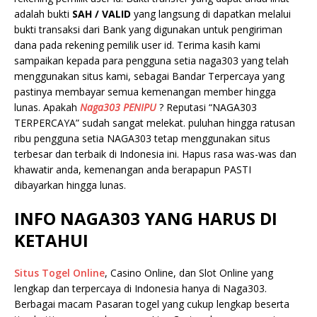
adalah bukti
SAH / VALID
yang langsung di dapatkan melalui
bukti transaksi dari Bank yang digunakan untuk pengiriman
dana pada rekening pemilik user id. Terima kasih kami
sampaikan kepada para pengguna setia naga303 yang telah
menggunakan situs kami, sebagai Bandar Terpercaya yang
pastinya membayar semua kemenangan member hingga
lunas. Apakah
Naga303
PENIPU
? Reputasi “NAGA303
TERPERCAYA” sudah sangat melekat. puluhan hingga ratusan
ribu pengguna setia NAGA303 tetap menggunakan situs
terbesar dan terbaik di Indonesia ini. Hapus rasa was-was dan
khawatir anda, kemenangan anda berapapun PASTI
dibayarkan hingga lunas.
INFO NAGA303 YANG HARUS DI
KETAHUI
Situs Togel Online
, Casino Online, dan Slot Online yang
lengkap dan terpercaya di Indonesia hanya di Naga303.
Berbagai macam Pasaran togel yang cukup lengkap beserta