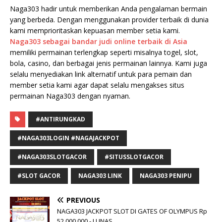
Naga303 hadir untuk memberikan Anda pengalaman bermain
yang berbeda. Dengan menggunakan provider terbaik di dunia
kami memprioritaskan kepuasan member setia kami.
Naga303 sebagai bandar judi online terbaik di Asia
memiliki permainan terlengkap seperti misalnya togel, slot,
bola, casino, dan berbagai jenis permainan lainnya. Kami juga
selalu menyediakan link alternatif untuk para pemain dan
member setia kami agar dapat selalu mengakses situs
permainan Naga303 dengan nyaman.
#ANTIRUNGKAD
#NAGA303LOGIN #NAGAJACKPOT
#NAGA303SLOTGACOR
#SITUSSLOTGACOR
#SLOT GACOR
NAGA303 LINK
NAGA303 PENIPU
PREVIOUS
NAGA303 JACKPOT SLOT DI GATES OF OLYMPUS Rp
52.000.000,- LUNAS