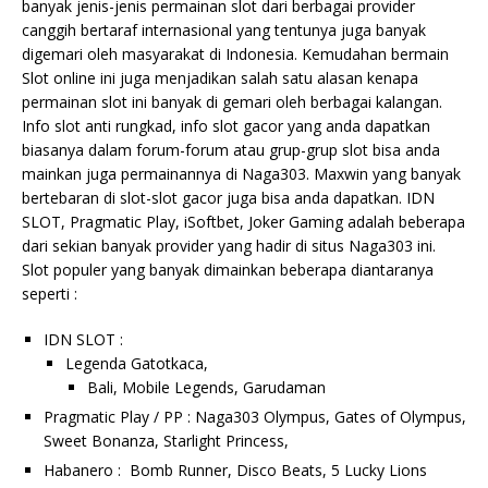
banyak jenis-jenis permainan slot dari berbagai provider
canggih bertaraf internasional yang tentunya juga banyak
digemari oleh masyarakat di Indonesia. Kemudahan bermain
Slot online ini juga menjadikan salah satu alasan kenapa
permainan slot ini banyak di gemari oleh berbagai kalangan.
Info slot anti rungkad, info slot gacor yang anda dapatkan
biasanya dalam forum-forum atau grup-grup slot bisa anda
mainkan juga permainannya di Naga303. Maxwin yang banyak
bertebaran di slot-slot gacor juga bisa anda dapatkan. IDN
SLOT, Pragmatic Play, iSoftbet, Joker Gaming adalah beberapa
dari sekian banyak provider yang hadir di situs Naga303 ini.
Slot populer yang banyak dimainkan beberapa diantaranya
seperti :
IDN SLOT :
Legenda Gatotkaca,
Bali, Mobile Legends, Garudaman
Pragmatic Play / PP : Naga303 Olympus, Gates of Olympus,
Sweet Bonanza, Starlight Princess,
Habanero : Bomb Runner, Disco Beats, 5 Lucky Lions