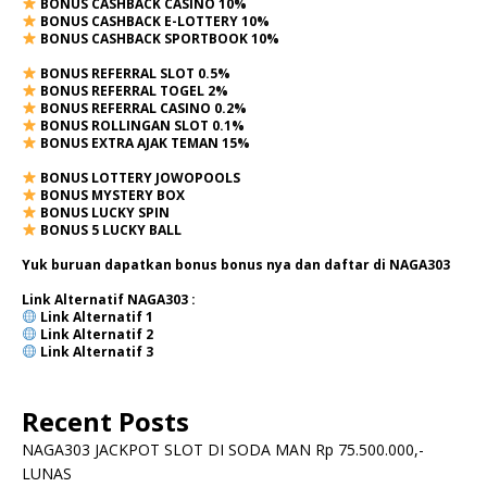
BONUS CASHBACK CASINO 10%
BONUS CASHBACK E-LOTTERY 10%
BONUS CASHBACK SPORTBOOK 10%
BONUS REFERRAL SLOT 0.5%
BONUS REFERRAL TOGEL 2%
BONUS REFERRAL CASINO 0.2%
BONUS ROLLINGAN SLOT 0.1%
BONUS EXTRA AJAK TEMAN 15%
BONUS LOTTERY JOWOPOOLS
BONUS MYSTERY BOX
BONUS LUCKY SPIN
BONUS 5 LUCKY BALL
Yuk buruan dapatkan bonus bonus nya dan daftar di NAGA303
Link Alternatif NAGA303 :
Link Alternatif
1
Link Alternatif
2
Link Alternatif 3
Recent Posts
NAGA303 JACKPOT SLOT DI SODA MAN Rp 75.500.000,-
LUNAS