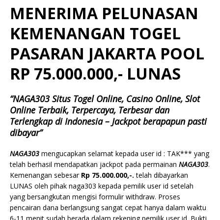
MENERIMA PELUNASAN
KEMENANGAN TOGEL
PASARAN JAKARTA POOL
RP 75.000.000,- LUNAS
“NAGA303 Situs Togel Online, Casino Online, Slot
Online Terbaik, Terpercaya, Terbesar dan
Terlengkap di Indonesia – Jackpot berapapun pasti
dibayar”
NAGA303
mengucapkan selamat kepada user id : TAK*** yang
telah berhasil mendapatkan jackpot pada permainan
NAGA303
.
Kemenangan sebesar
Rp 75.000.000,-.
telah dibayarkan
LUNAS oleh pihak naga303 kepada pemilik user id setelah
yang bersangkutan mengisi formulir withdraw. Proses
pencairan dana berlangsung sangat cepat hanya dalam waktu
6-11 menit sudah berada dalam rekening pemilik user id. Bukti