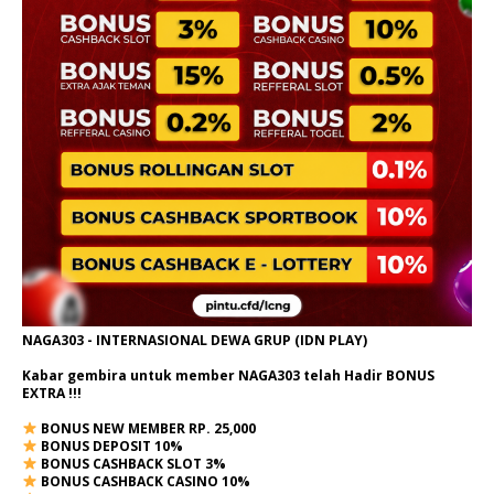
NAGA303 - INTERNASIONAL DEWA GRUP (IDN PLAY)
Kabar gembira untuk member NAGA303 telah Hadir BONUS
EXTRA !!!
BONUS NEW MEMBER RP. 25,000
BONUS DEPOSIT 10%
BONUS CASHBACK SLOT 3%
BONUS CASHBACK CASINO 10%