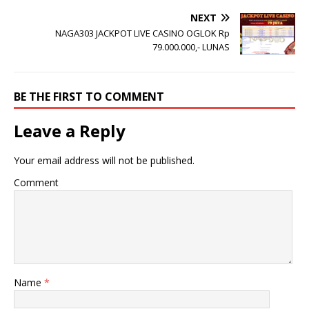
NEXT
NAGA303 JACKPOT LIVE CASINO OGLOK Rp
79.000.000,- LUNAS
BE THE FIRST TO COMMENT
Leave a Reply
Your email address will not be published.
Comment
Name
*