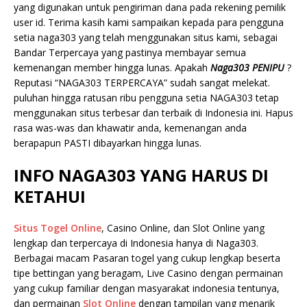
yang digunakan untuk pengiriman dana pada rekening pemilik
user id. Terima kasih kami sampaikan kepada para pengguna
setia naga303 yang telah menggunakan situs kami, sebagai
Bandar Terpercaya yang pastinya membayar semua
kemenangan member hingga lunas. Apakah
Naga303
PENIPU
?
Reputasi “NAGA303 TERPERCAYA” sudah sangat melekat.
puluhan hingga ratusan ribu pengguna setia NAGA303 tetap
menggunakan situs terbesar dan terbaik di Indonesia ini. Hapus
rasa was-was dan khawatir anda, kemenangan anda
berapapun PASTI dibayarkan hingga lunas.
INFO NAGA303 YANG HARUS DI
KETAHUI
Situs Togel Online
, Casino Online, dan Slot Online yang
lengkap dan terpercaya di Indonesia hanya di Naga303.
Berbagai macam Pasaran togel yang cukup lengkap beserta
tipe bettingan yang beragam, Live Casino dengan permainan
yang cukup familiar dengan masyarakat indonesia tentunya,
dan permainan
Slot Online
dengan tampilan yang menarik