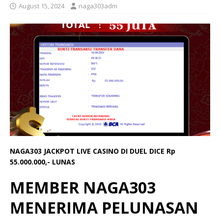
August 15, 2024
naga303adm
NAGA303 JACKPOT LIVE CASINO DI DUEL DICE Rp
55.000.000,- LUNAS
MEMBER NAGA303
MENERIMA PELUNASAN