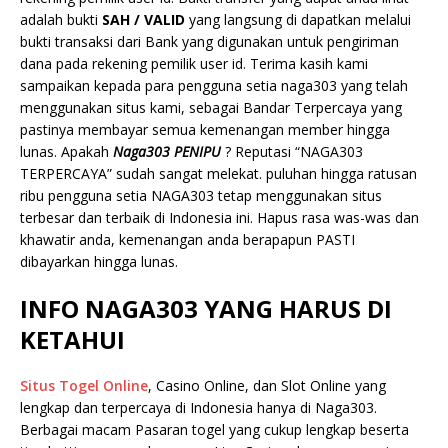
adalah bukti
SAH / VALID
yang langsung di dapatkan melalui
bukti transaksi dari Bank yang digunakan untuk pengiriman
dana pada rekening pemilik user id. Terima kasih kami
sampaikan kepada para pengguna setia naga303 yang telah
menggunakan situs kami, sebagai Bandar Terpercaya yang
pastinya membayar semua kemenangan member hingga
lunas. Apakah
Naga303
PENIPU
? Reputasi “NAGA303
TERPERCAYA” sudah sangat melekat. puluhan hingga ratusan
ribu pengguna setia NAGA303 tetap menggunakan situs
terbesar dan terbaik di Indonesia ini. Hapus rasa was-was dan
khawatir anda, kemenangan anda berapapun PASTI
dibayarkan hingga lunas.
INFO NAGA303 YANG HARUS DI
KETAHUI
Situs Togel Online
, Casino Online, dan Slot Online yang
lengkap dan terpercaya di Indonesia hanya di Naga303.
Berbagai macam Pasaran togel yang cukup lengkap beserta