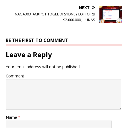
NEXT
NAGA303 JACKPOT TOGEL DI SYDNEY LOTTO Rp
92.000.000,- LUNAS
BE THE FIRST TO COMMENT
Leave a Reply
Your email address will not be published.
Comment
Name
*