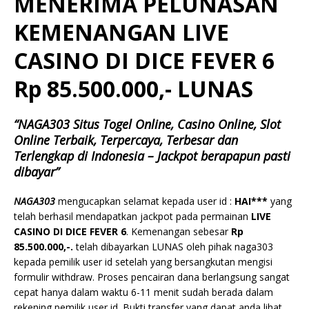
MENERIMA PELUNASAN
KEMENANGAN LIVE
CASINO DI DICE FEVER 6
Rp 85.500.000,- LUNAS
“NAGA303 Situs Togel Online, Casino Online, Slot
Online Terbaik, Terpercaya, Terbesar dan
Terlengkap di Indonesia – Jackpot berapapun pasti
dibayar”
NAGA303
mengucapkan selamat kepada user id :
HAI***
yang
telah berhasil mendapatkan jackpot pada permainan
LIVE
CASINO DI DICE FEVER 6
. Kemenangan sebesar
Rp
85.500.000,-.
telah dibayarkan LUNAS oleh pihak naga303
kepada pemilik user id setelah yang bersangkutan mengisi
formulir withdraw. Proses pencairan dana berlangsung sangat
cepat hanya dalam waktu 6-11 menit sudah berada dalam
rekening pemilik user id. Bukti transfer yang dapat anda lihat