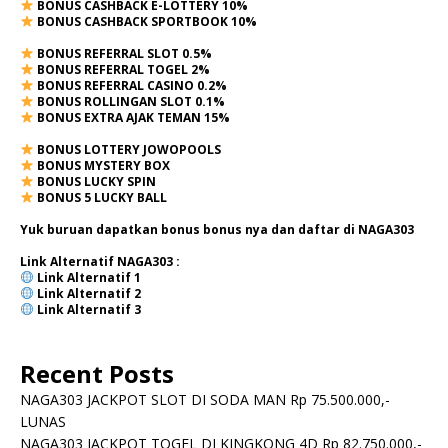
BONUS CASHBACK E-LOTTERY 10%
BONUS CASHBACK SPORTBOOK 10%
BONUS REFERRAL SLOT 0.5%
BONUS REFERRAL TOGEL 2%
BONUS REFERRAL CASINO 0.2%
BONUS ROLLINGAN SLOT 0.1%
BONUS EXTRA AJAK TEMAN 15%
BONUS LOTTERY JOWOPOOLS
BONUS MYSTERY BOX
BONUS LUCKY SPIN
BONUS 5 LUCKY BALL
Yuk buruan dapatkan bonus bonus nya dan daftar di NAGA303
Link Alternatif NAGA303 :
Link Alternatif
1
Link Alternatif
2
Link Alternatif 3
Recent Posts
NAGA303 JACKPOT SLOT DI SODA MAN Rp 75.500.000,-
LUNAS
NAGA303 JACKPOT TOGEL DI KINGKONG 4D Rp 82.750.000,-