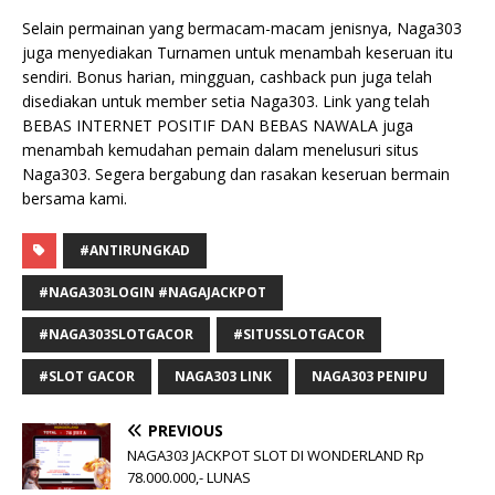
Selain permainan yang bermacam-macam jenisnya, Naga303
juga menyediakan Turnamen untuk menambah keseruan itu
sendiri. Bonus harian, mingguan, cashback pun juga telah
disediakan untuk member setia Naga303. Link yang telah
BEBAS INTERNET POSITIF DAN BEBAS NAWALA juga
menambah kemudahan pemain dalam menelusuri situs
Naga303. Segera bergabung dan rasakan keseruan bermain
bersama kami.
#ANTIRUNGKAD
#NAGA303LOGIN #NAGAJACKPOT
#NAGA303SLOTGACOR
#SITUSSLOTGACOR
#SLOT GACOR
NAGA303 LINK
NAGA303 PENIPU
PREVIOUS
NAGA303 JACKPOT SLOT DI WONDERLAND Rp
78.000.000,- LUNAS