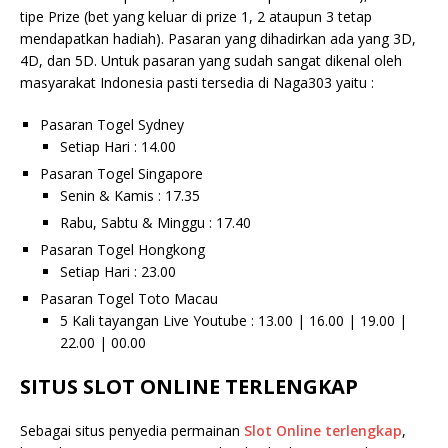
tipe Prize (bet yang keluar di prize 1, 2 ataupun 3 tetap
mendapatkan hadiah). Pasaran yang dihadirkan ada yang 3D,
4D, dan 5D. Untuk pasaran yang sudah sangat dikenal oleh
masyarakat Indonesia pasti tersedia di Naga303 yaitu :
Pasaran Togel Sydney
Setiap Hari : 14.00
Pasaran Togel Singapore
Senin & Kamis : 17.35
Rabu, Sabtu & Minggu : 17.40
Pasaran Togel Hongkong
Setiap Hari : 23.00
Pasaran Togel Toto Macau
5 Kali tayangan Live Youtube : 13.00 | 16.00 | 19.00 |
22.00 | 00.00
SITUS SLOT ONLINE TERLENGKAP
Sebagai situs penyedia permainan
Slot Online terlengkap
,