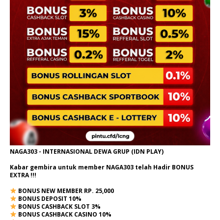
NAGA303 - INTERNASIONAL DEWA GRUP (IDN PLAY)
Kabar gembira untuk member NAGA303 telah Hadir BONUS
EXTRA !!!
BONUS NEW MEMBER RP. 25,000
BONUS DEPOSIT 10%
BONUS CASHBACK SLOT 3%
BONUS CASHBACK CASINO 10%