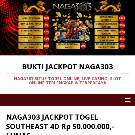
BUKTI JACKPOT NAGA303
NAGA303 SITUS TOGEL ONLINE, LIVE CASINO, SLOT
ONLINE TERLENGKAP & TERPERCAYA
NAGA303 JACKPOT TOGEL
SOUTHEAST 4D Rp 50.000.000,-