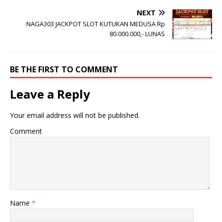
NEXT
NAGA303 JACKPOT SLOT KUTUKAN MEDUSA Rp
80.000.000,- LUNAS
BE THE FIRST TO COMMENT
Leave a Reply
Your email address will not be published.
Comment
Name
*