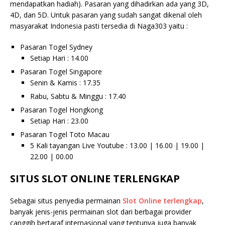
mendapatkan hadiah). Pasaran yang dihadirkan ada yang 3D,
4D, dan 5D. Untuk pasaran yang sudah sangat dikenal oleh
masyarakat Indonesia pasti tersedia di Naga303 yaitu :
Pasaran Togel Sydney
Setiap Hari : 14.00
Pasaran Togel Singapore
Senin & Kamis : 17.35
Rabu, Sabtu & Minggu : 17.40
Pasaran Togel Hongkong
Setiap Hari : 23.00
Pasaran Togel Toto Macau
5 Kali tayangan Live Youtube : 13.00 | 16.00 | 19.00 |
22.00 | 00.00
SITUS SLOT ONLINE TERLENGKAP
Sebagai situs penyedia permainan
Slot Online terlengkap
,
banyak jenis-jenis permainan slot dari berbagai provider
canggih bertaraf internasional yang tentunya juga banyak