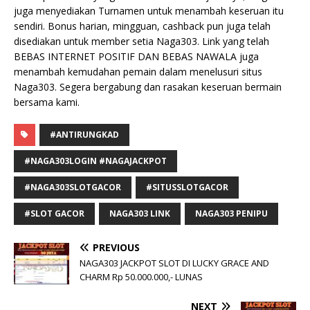
juga menyediakan Turnamen untuk menambah keseruan itu
sendiri. Bonus harian, mingguan, cashback pun juga telah
disediakan untuk member setia Naga303. Link yang telah
BEBAS INTERNET POSITIF DAN BEBAS NAWALA juga
menambah kemudahan pemain dalam menelusuri situs
Naga303. Segera bergabung dan rasakan keseruan bermain
bersama kami.
#ANTIRUNGKAD
#NAGA303LOGIN #NAGAJACKPOT
#NAGA303SLOTGACOR
#SITUSSLOTGACOR
#SLOT GACOR
NAGA303 LINK
NAGA303 PENIPU
PREVIOUS
NAGA303 JACKPOT SLOT DI LUCKY GRACE AND
CHARM Rp 50.000.000,- LUNAS
NEXT