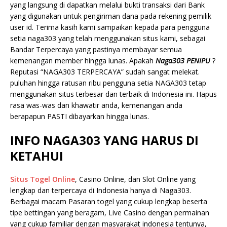
yang langsung di dapatkan melalui bukti transaksi dari Bank
yang digunakan untuk pengiriman dana pada rekening pemilik
user id. Terima kasih kami sampaikan kepada para pengguna
setia naga303 yang telah menggunakan situs kami, sebagai
Bandar Terpercaya yang pastinya membayar semua
kemenangan member hingga lunas. Apakah
Naga303
PENIPU
?
Reputasi “NAGA303 TERPERCAYA” sudah sangat melekat.
puluhan hingga ratusan ribu pengguna setia NAGA303 tetap
menggunakan situs terbesar dan terbaik di Indonesia ini. Hapus
rasa was-was dan khawatir anda, kemenangan anda
berapapun PASTI dibayarkan hingga lunas.
INFO NAGA303 YANG HARUS DI
KETAHUI
Situs Togel Online
, Casino Online, dan Slot Online yang
lengkap dan terpercaya di Indonesia hanya di Naga303.
Berbagai macam Pasaran togel yang cukup lengkap beserta
tipe bettingan yang beragam, Live Casino dengan permainan
yang cukup familiar dengan masyarakat indonesia tentunya,