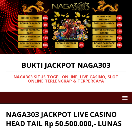
BUKTI JACKPOT NAGA303
NAGA303 SITUS TOGEL ONLINE, LIVE CASINO, SLOT
ONLINE TERLENGKAP & TERPERCAYA
NAGA303 JACKPOT LIVE CASINO
HEAD TAIL Rp 50.500.000,- LUNAS