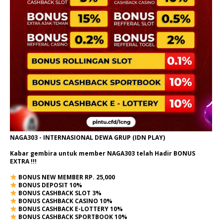
NAGA303 - INTERNASIONAL DEWA GRUP (IDN PLAY)
Kabar gembira untuk member NAGA303 telah Hadir BONUS
EXTRA !!!
BONUS NEW MEMBER RP. 25,000
BONUS DEPOSIT 10%
BONUS CASHBACK SLOT 3%
BONUS CASHBACK CASINO 10%
BONUS CASHBACK E-LOTTERY 10%
BONUS CASHBACK SPORTBOOK 10%