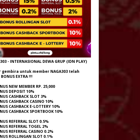
303 - INTERNASIONAL DEWA GRUP (IDN PLAY)
r gembira untuk member NAGA303 telah
 BONUS EXTRA !!!
NUS NEW MEMBER RP. 25,000
NUS DEPOSIT 10%
NUS CASHBACK SLOT 3%
NUS CASHBACK CASINO 10%
NUS CASHBACK E-LOTTERY 10%
NUS CASHBACK SPORTBOOK 10%
NUS REFERRAL SLOT 0.5%
NUS REFERRAL TOGEL 2%
NUS REFERRAL CASINO 0.2%
NUS ROLLINGAN SLOT 0.1%