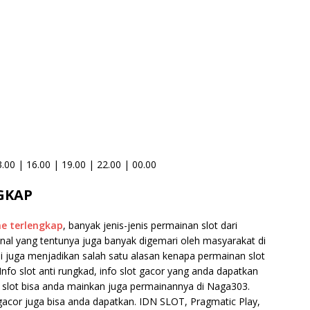
3.00 | 16.00 | 19.00 | 22.00 | 00.00
GKAP
ne terlengkap
, banyak jenis-jenis permainan slot dari
ional yang tentunya juga banyak digemari oleh masyarakat di
i juga menjadikan salah satu alasan kenapa permainan slot
Info slot anti rungkad, info slot gacor yang anda dapatkan
 slot bisa anda mainkan juga permainannya di Naga303.
gacor juga bisa anda dapatkan. IDN SLOT, Pragmatic Play,