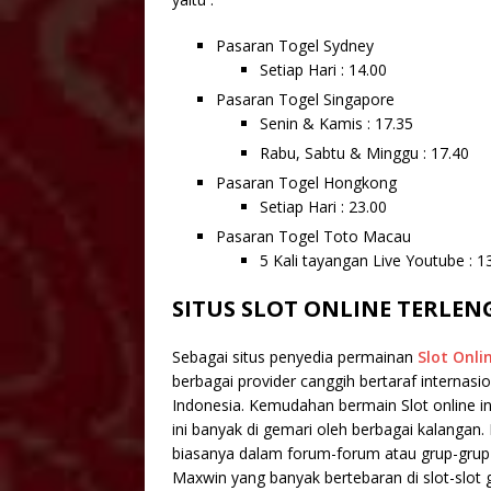
Pasaran Togel Sydney
Setiap Hari : 14.00
Pasaran Togel Singapore
Senin & Kamis : 17.35
Rabu, Sabtu & Minggu : 17.40
Pasaran Togel Hongkong
Setiap Hari : 23.00
Pasaran Togel Toto Macau
5 Kali tayangan Live Youtube : 1
SITUS SLOT ONLINE TERLEN
Sebagai situs penyedia permainan
Slot Onli
berbagai provider canggih bertaraf internas
Indonesia. Kemudahan bermain Slot online in
ini banyak di gemari oleh berbagai kalangan. 
biasanya dalam forum-forum atau grup-grup
Maxwin yang banyak bertebaran di slot-slot 