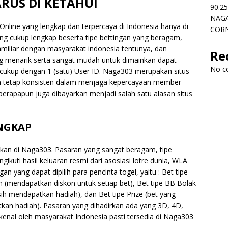
RUS DI KETAHUI
90.2
NAGA
 Online yang lengkap dan terpercaya di Indonesia hanya di
CORN
g cukup lengkap beserta tipe bettingan yang beragam,
miliar dengan masyarakat indonesia tentunya, dan
Re
g menarik serta sangat mudah untuk dimainkan dapat
No c
cukup dengan 1 (satu) User ID. Naga303 merupakan situs
hun tetap konsisten dalam menjaga kepercayaan member-
erapapun juga dibayarkan menjadi salah satu alasan situs
ENGKAP
ukan di Naga303. Pasaran yang sangat beragam, tipe
ikuti hasil keluaran resmi dari asosiasi lotre dunia, WLA
gan yang dapat dipilih para pencinta togel, yaitu : Bet tipe
on (mendapatkan diskon untuk setiap bet), Bet tipe BB Bolak
masih mendapatkan hadiah), dan Bet tipe Prize (bet yang
atkan hadiah). Pasaran yang dihadirkan ada yang 3D, 4D,
kenal oleh masyarakat Indonesia pasti tersedia di Naga303