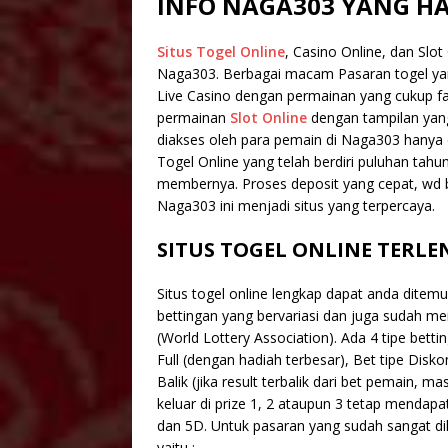
INFO NAGA303 YANG HA
Situs Togel Online
, Casino Online, dan Slot
Naga303. Berbagai macam Pasaran togel yan
Live Casino dengan permainan yang cukup fa
permainan
Slot Online
dengan tampilan yan
diakses oleh para pemain di Naga303 hanya 
Togel Online yang telah berdiri puluhan ta
membernya. Proses deposit yang cepat, wd b
Naga303 ini menjadi situs yang terpercaya.
SITUS TOGEL ONLINE TERL
Situs togel online lengkap dapat anda ditem
bettingan yang bervariasi dan juga sudah meng
(World Lottery Association). Ada 4 tipe bettin
Full (dengan hadiah terbesar), Bet tipe Disk
Balik (jika result terbalik dari bet pemain, 
keluar di prize 1, 2 ataupun 3 tetap mendap
dan 5D. Untuk pasaran yang sudah sangat di
yaitu :