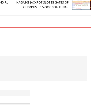
24D Rp
NAGA303 JACKPOT SLOT DI GATES OF
OLYMPUS Rp 57.000.000,- LUNAS