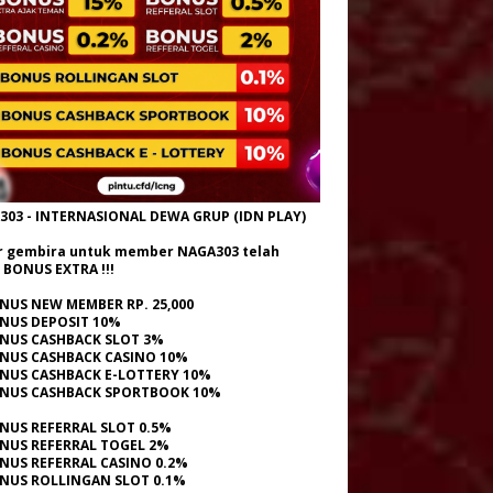
303 - INTERNASIONAL DEWA GRUP (IDN PLAY)
r gembira untuk member NAGA303 telah
 BONUS EXTRA !!!
NUS NEW MEMBER RP. 25,000
NUS DEPOSIT 10%
NUS CASHBACK SLOT 3%
NUS CASHBACK CASINO 10%
NUS CASHBACK E-LOTTERY 10%
NUS CASHBACK SPORTBOOK 10%
NUS REFERRAL SLOT 0.5%
NUS REFERRAL TOGEL 2%
NUS REFERRAL CASINO 0.2%
NUS ROLLINGAN SLOT 0.1%