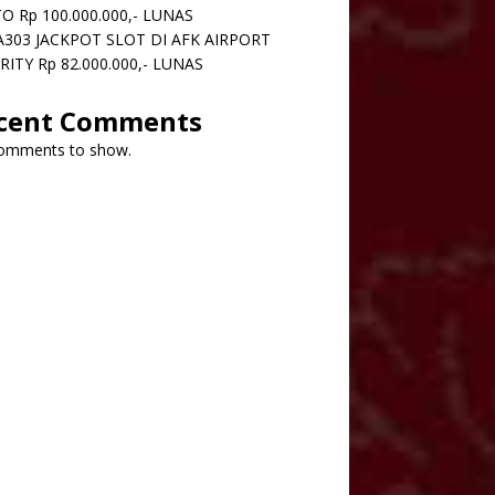
O Rp 100.000.000,- LUNAS
303 JACKPOT SLOT DI AFK AIRPORT
RITY Rp 82.000.000,- LUNAS
cent Comments
omments to show.