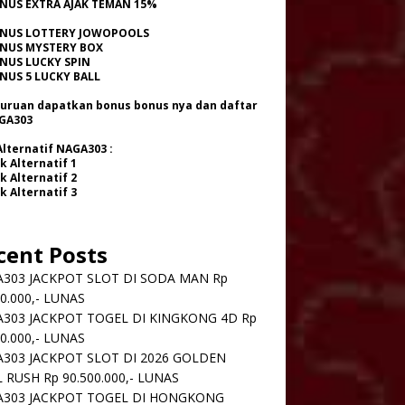
NUS EXTRA AJAK TEMAN 15%
NUS LOTTERY JOWOPOOLS
NUS MYSTERY BOX
NUS LUCKY SPIN
NUS 5 LUCKY BALL
uruan dapatkan bonus bonus nya dan daftar
AGA303
Alternatif NAGA303 :
nk Alternatif
1
nk Alternatif
2
k Alternatif 3
cent Posts
303 JACKPOT SLOT DI SODA MAN Rp
00.000,- LUNAS
303 JACKPOT TOGEL DI KINGKONG 4D Rp
50.000,- LUNAS
303 JACKPOT SLOT DI 2026 GOLDEN
 RUSH Rp 90.500.000,- LUNAS
303 JACKPOT TOGEL DI HONGKONG