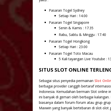
Pasaran Togel Sydney
Setiap Hari : 14.00
Pasaran Togel Singapore
Senin & Kamis : 17.35
Rabu, Sabtu & Minggu : 17.40
Pasaran Togel Hongkong
Setiap Hari : 23.00
Pasaran Togel Toto Macau
5 Kali tayangan Live Youtube : 1
SITUS SLOT ONLINE TERLEN
Sebagai situs penyedia permainan
Slot Onli
berbagai provider canggih bertaraf internas
Indonesia. Kemudahan bermain Slot online in
ini banyak di gemari oleh berbagai kalangan. 
biasanya dalam forum-forum atau grup-grup
Maxwin yang banyak bertebaran di slot-slot 