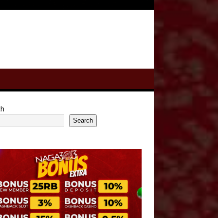
ch
Search