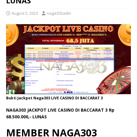
LUNAS
August 5, 2023
naga303adm
Bukti Jackpot Naga303 LIVE CASINO DI BACCARAT 3
NAGA303 JACKPOT LIVE CASINO DI BACCARAT 3 Rp
68.500.000,- LUNAS
MEMBER NAGA303