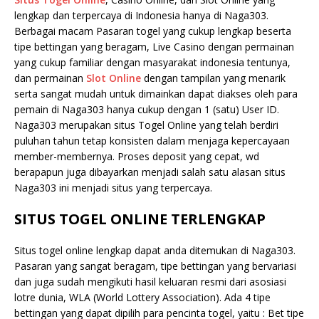
lengkap dan terpercaya di Indonesia hanya di Naga303.
Berbagai macam Pasaran togel yang cukup lengkap beserta
tipe bettingan yang beragam, Live Casino dengan permainan
yang cukup familiar dengan masyarakat indonesia tentunya,
dan permainan
Slot Online
dengan tampilan yang menarik
serta sangat mudah untuk dimainkan dapat diakses oleh para
pemain di Naga303 hanya cukup dengan 1 (satu) User ID.
Naga303 merupakan situs Togel Online yang telah berdiri
puluhan tahun tetap konsisten dalam menjaga kepercayaan
member-membernya. Proses deposit yang cepat, wd
berapapun juga dibayarkan menjadi salah satu alasan situs
Naga303 ini menjadi situs yang terpercaya.
SITUS TOGEL ONLINE TERLENGKAP
Situs togel online lengkap dapat anda ditemukan di Naga303.
Pasaran yang sangat beragam, tipe bettingan yang bervariasi
dan juga sudah mengikuti hasil keluaran resmi dari asosiasi
lotre dunia, WLA (World Lottery Association). Ada 4 tipe
bettingan yang dapat dipilih para pencinta togel, yaitu : Bet tipe