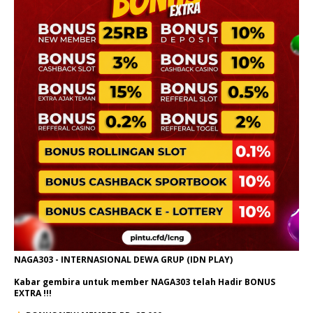
NAGA303 - INTERNASIONAL DEWA GRUP (IDN PLAY)
Kabar gembira untuk member NAGA303 telah Hadir BONUS
EXTRA !!!