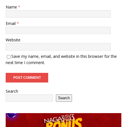
Name
*
Email
*
Website
Save my name, email, and website in this browser for the
next time I comment.
Search
Search