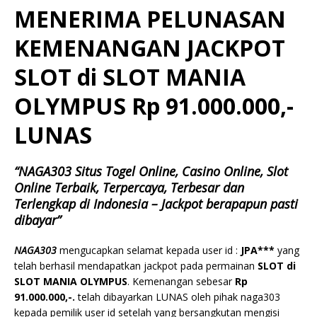
MENERIMA PELUNASAN
KEMENANGAN JACKPOT
SLOT di SLOT MANIA
OLYMPUS Rp 91.000.000,-
LUNAS
“NAGA303 Situs Togel Online, Casino Online, Slot
Online Terbaik, Terpercaya, Terbesar dan
Terlengkap di Indonesia – Jackpot berapapun pasti
dibayar”
NAGA303
mengucapkan selamat kepada user id :
JPA***
yang
telah berhasil mendapatkan jackpot pada permainan
SLOT di
SLOT MANIA OLYMPUS
. Kemenangan sebesar
Rp
91.000.000
,-.
telah dibayarkan LUNAS oleh pihak naga303
kepada pemilik user id setelah yang bersangkutan mengisi