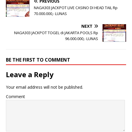
PREVIOUS
NAGA303 JACKPOT LIVE CASINO DI HEAD TAIL Rp
70.000.000,- LUNAS
NEXT
NAGA303 JACKPOT TOGEL di JAKARTA POOLS Rp
96.000.000,- LUNAS
BE THE FIRST TO COMMENT
Leave a Reply
Your email address will not be published.
Comment