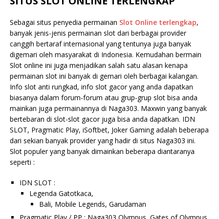
SITUS SLOT ONLINE TERLENGKAP
Sebagai situs penyedia permainan
Slot Online terlengkap
,
banyak jenis-jenis permainan slot dari berbagai provider
canggih bertaraf internasional yang tentunya juga banyak
digemari oleh masyarakat di Indonesia. Kemudahan bermain
Slot online ini juga menjadikan salah satu alasan kenapa
permainan slot ini banyak di gemari oleh berbagai kalangan.
Info slot anti rungkad, info slot gacor yang anda dapatkan
biasanya dalam forum-forum atau grup-grup slot bisa anda
mainkan juga permainannya di Naga303. Maxwin yang banyak
bertebaran di slot-slot gacor juga bisa anda dapatkan. IDN
SLOT, Pragmatic Play, iSoftbet, Joker Gaming adalah beberapa
dari sekian banyak provider yang hadir di situs Naga303 ini.
Slot populer yang banyak dimainkan beberapa diantaranya
seperti :
IDN SLOT :
Legenda Gatotkaca,
Bali, Mobile Legends, Garudaman
Pragmatic Play / PP : Naga303 Olympus, Gates of Olympus,