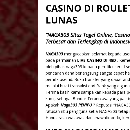
CASINO DI ROULETT
LUNAS
“NAGA303 Situs Togel Online, Casino 
Terbesar dan Terlengkap di Indonesi
NAGA303
mengucapkan selamat kepada user
pada permainan
LIVE CASINO DI 48D
. Kem
oleh pihak naga303 kepada pemilik user id s
pencairan dana berlangsung sangat cepat h
pemilik user id. Bukti transfer yang dapat and
melalui bukti transaksi dari Bank yang digun
Terima kasih kami sampaikan kepada para p
kami, sebagai Bandar Terpercaya yang pas
Apakah
Naga303
PENIPU
? Reputasi “NAGA30
ratusan ribu pengguna setia NAGA303 tetap m
Hapus rasa was-was dan khawatir anda, kem