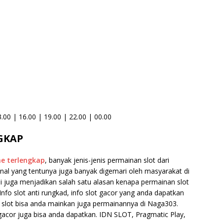
3.00 | 16.00 | 19.00 | 22.00 | 00.00
GKAP
ne terlengkap
, banyak jenis-jenis permainan slot dari
ional yang tentunya juga banyak digemari oleh masyarakat di
i juga menjadikan salah satu alasan kenapa permainan slot
Info slot anti rungkad, info slot gacor yang anda dapatkan
 slot bisa anda mainkan juga permainannya di Naga303.
gacor juga bisa anda dapatkan. IDN SLOT, Pragmatic Play,