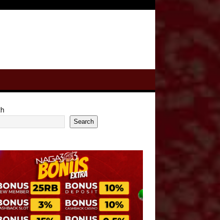
ch
Search