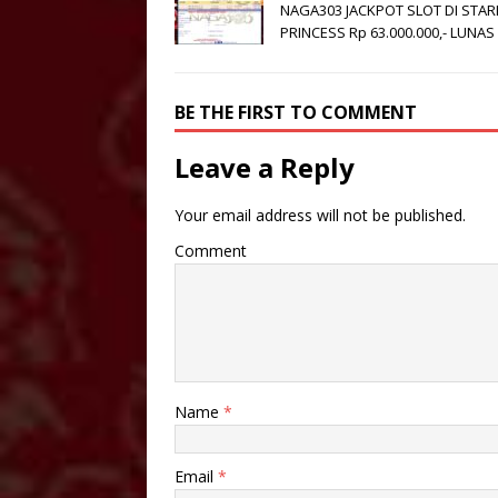
NAGA303 JACKPOT SLOT DI STAR
PRINCESS Rp 63.000.000,- LUNAS
BE THE FIRST TO COMMENT
Leave a Reply
Your email address will not be published.
Comment
Name
*
Email
*