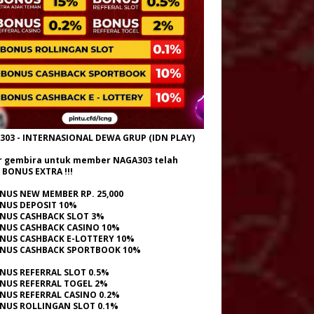
303 - INTERNASIONAL DEWA GRUP (IDN PLAY)
r gembira untuk member NAGA303 telah
 BONUS EXTRA !!!
NUS NEW MEMBER RP. 25,000
NUS DEPOSIT 10%
NUS CASHBACK SLOT 3%
NUS CASHBACK CASINO 10%
NUS CASHBACK E-LOTTERY 10%
NUS CASHBACK SPORTBOOK 10%
NUS REFERRAL SLOT 0.5%
NUS REFERRAL TOGEL 2%
NUS REFERRAL CASINO 0.2%
NUS ROLLINGAN SLOT 0.1%