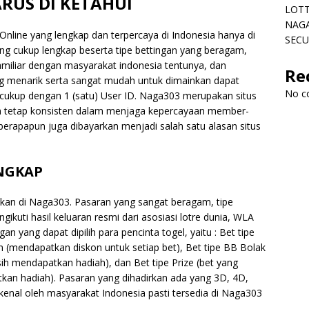
RUS DI KETAHUI
LOTT
NAGA
 Online yang lengkap dan terpercaya di Indonesia hanya di
SECU
g cukup lengkap beserta tipe bettingan yang beragam,
miliar dengan masyarakat indonesia tentunya, dan
Re
g menarik serta sangat mudah untuk dimainkan dapat
No c
cukup dengan 1 (satu) User ID. Naga303 merupakan situs
hun tetap konsisten dalam menjaga kepercayaan member-
erapapun juga dibayarkan menjadi salah satu alasan situs
ENGKAP
ukan di Naga303. Pasaran yang sangat beragam, tipe
ikuti hasil keluaran resmi dari asosiasi lotre dunia, WLA
gan yang dapat dipilih para pencinta togel, yaitu : Bet tipe
on (mendapatkan diskon untuk setiap bet), Bet tipe BB Bolak
masih mendapatkan hadiah), dan Bet tipe Prize (bet yang
atkan hadiah). Pasaran yang dihadirkan ada yang 3D, 4D,
kenal oleh masyarakat Indonesia pasti tersedia di Naga303