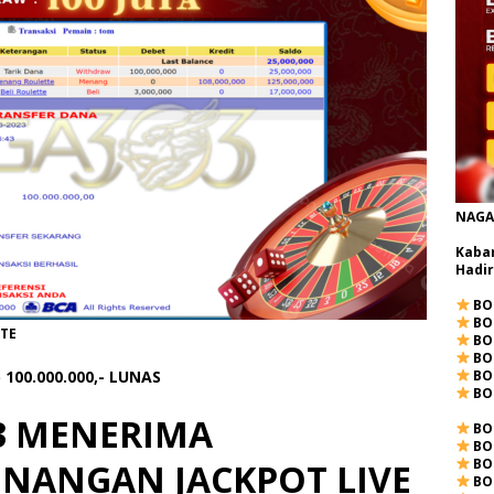
NAGA
Kaba
Hadir
BO
BO
TTE
BO
BO
 100.000.000,- LUNAS
BO
BO
3 MENERIMA
BO
BO
BO
NANGAN JACKPOT LIVE
BO