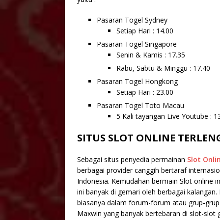
Pasaran Togel Sydney
Setiap Hari : 14.00
Pasaran Togel Singapore
Senin & Kamis : 17.35
Rabu, Sabtu & Minggu : 17.40
Pasaran Togel Hongkong
Setiap Hari : 23.00
Pasaran Togel Toto Macau
5 Kali tayangan Live Youtube : 1
SITUS SLOT ONLINE TERLEN
Sebagai situs penyedia permainan
Slot Onli
berbagai provider canggih bertaraf internas
Indonesia. Kemudahan bermain Slot online in
ini banyak di gemari oleh berbagai kalangan. 
biasanya dalam forum-forum atau grup-grup
Maxwin yang banyak bertebaran di slot-slot 