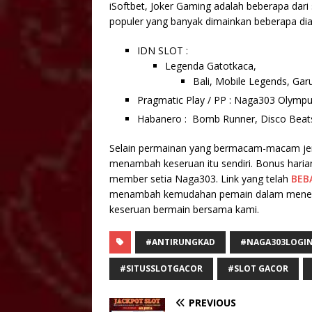
iSoftbet, Joker Gaming adalah beberapa dari s
populer yang banyak dimainkan beberapa dian
IDN SLOT :
Legenda Gatotkaca,
Bali, Mobile Legends, Ga
Pragmatic Play / PP : Naga303 Olympu
Habanero : Bomb Runner, Disco Beats
Selain permainan yang bermacam-macam je
menambah keseruan itu sendiri. Bonus haria
member setia Naga303. Link yang telah
BEB
menambah kemudahan pemain dalam menelus
keseruan bermain bersama kami.
#ANTIRUNGKAD
#NAGA303LOGIN
#SITUSSLOTGACOR
#SLOT GACOR
PREVIOUS