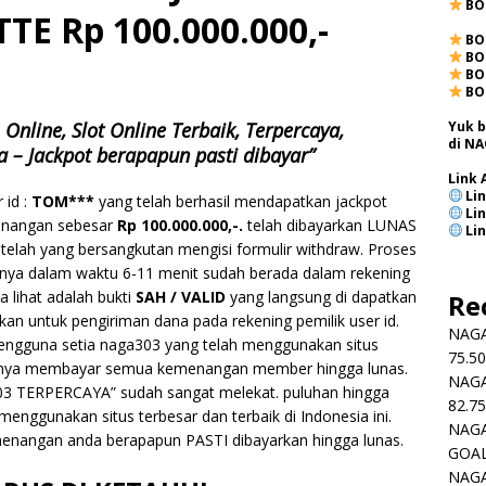
BO
E Rp 100.000.000,-
BO
BO
BO
BO
Online, Slot Online Terbaik, Terpercaya,
Yuk b
di N
a – Jackpot berapapun pasti dibayar”
Link 
Li
 id :
TOM***
yang telah berhasil mendapatkan jackpot
Li
enangan sebesar
Rp
100.000.000
,-.
telah dibayarkan LUNAS
Lin
etelah yang bersangkutan mengisi formulir withdraw. Proses
anya dalam waktu 6-11 menit sudah berada dalam rekening
a lihat adalah bukti
SAH / VALID
yang langsung di dapatkan
Re
akan untuk pengiriman dana pada rekening pemilik user id.
NAGA
engguna setia naga303 yang telah menggunakan situs
75.5
tinya membayar semua kemenangan member hingga lunas.
NAGA
3 TERPERCAYA” sudah sangat melekat. puluhan hingga
82.7
enggunakan situs terbesar dan terbaik di Indonesia ini.
NAGA
enangan anda berapapun PASTI dibayarkan hingga lunas.
GOAL
NAGA