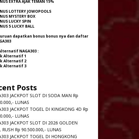
NUS EXTRA AJAK TEMAN 15%
NUS LOTTERY JOWOPOOLS
NUS MYSTERY BOX
NUS LUCKY SPIN
NUS 5 LUCKY BALL
uruan dapatkan bonus bonus nya dan daftar
AGA303
Alternatif NAGA303 :
nk Alternatif
1
nk Alternatif
2
k Alternatif 3
cent Posts
303 JACKPOT SLOT DI SODA MAN Rp
00.000,- LUNAS
303 JACKPOT TOGEL DI KINGKONG 4D Rp
50.000,- LUNAS
303 JACKPOT SLOT DI 2026 GOLDEN
 RUSH Rp 90.500.000,- LUNAS
303 JACKPOT TOGEL DI HONGKONG