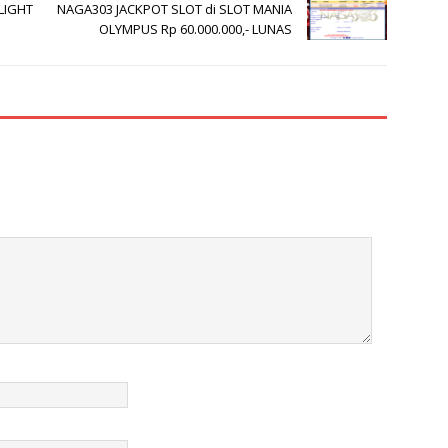
LIGHT
NAGA303 JACKPOT SLOT di SLOT MANIA
OLYMPUS Rp 60.000.000,- LUNAS