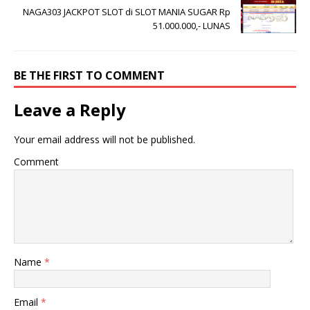
NAGA303 JACKPOT SLOT di SLOT MANIA SUGAR Rp
51.000.000,- LUNAS
BE THE FIRST TO COMMENT
Leave a Reply
Your email address will not be published.
Comment
Name
*
Email
*