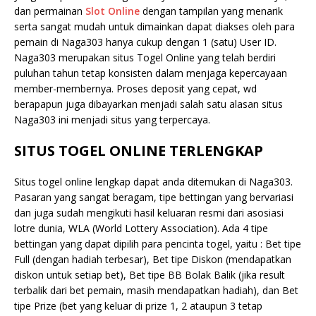
dan permainan
Slot Online
dengan tampilan yang menarik
serta sangat mudah untuk dimainkan dapat diakses oleh para
pemain di Naga303 hanya cukup dengan 1 (satu) User ID.
Naga303 merupakan situs Togel Online yang telah berdiri
puluhan tahun tetap konsisten dalam menjaga kepercayaan
member-membernya. Proses deposit yang cepat, wd
berapapun juga dibayarkan menjadi salah satu alasan situs
Naga303 ini menjadi situs yang terpercaya.
SITUS TOGEL ONLINE TERLENGKAP
Situs togel online lengkap dapat anda ditemukan di Naga303.
Pasaran yang sangat beragam, tipe bettingan yang bervariasi
dan juga sudah mengikuti hasil keluaran resmi dari asosiasi
lotre dunia, WLA (World Lottery Association). Ada 4 tipe
bettingan yang dapat dipilih para pencinta togel, yaitu : Bet tipe
Full (dengan hadiah terbesar), Bet tipe Diskon (mendapatkan
diskon untuk setiap bet), Bet tipe BB Bolak Balik (jika result
terbalik dari bet pemain, masih mendapatkan hadiah), dan Bet
tipe Prize (bet yang keluar di prize 1, 2 ataupun 3 tetap