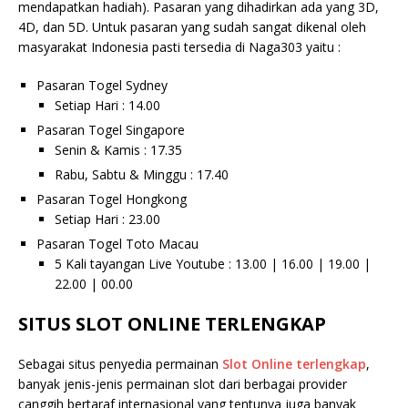
mendapatkan hadiah). Pasaran yang dihadirkan ada yang 3D,
4D, dan 5D. Untuk pasaran yang sudah sangat dikenal oleh
masyarakat Indonesia pasti tersedia di Naga303 yaitu :
Pasaran Togel Sydney
Setiap Hari : 14.00
Pasaran Togel Singapore
Senin & Kamis : 17.35
Rabu, Sabtu & Minggu : 17.40
Pasaran Togel Hongkong
Setiap Hari : 23.00
Pasaran Togel Toto Macau
5 Kali tayangan Live Youtube : 13.00 | 16.00 | 19.00 |
22.00 | 00.00
SITUS SLOT ONLINE TERLENGKAP
Sebagai situs penyedia permainan
Slot Online terlengkap
,
banyak jenis-jenis permainan slot dari berbagai provider
canggih bertaraf internasional yang tentunya juga banyak