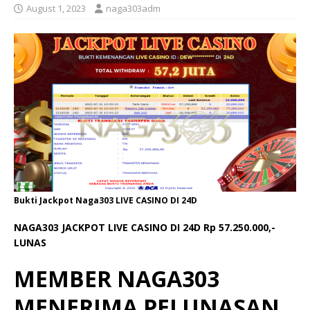
August 1, 2023
naga303adm
Bukti Jackpot Naga303 LIVE CASINO DI 24D
NAGA303 JACKPOT LIVE CASINO DI 24D Rp 57.250.000,-
LUNAS
MEMBER NAGA303
MENERIMA PELUNASAN