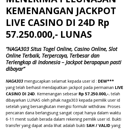
KEMENANGAN JACKPOT
LIVE CASINO DI 24D Rp
57.250.000,- LUNAS
“NAGA303 Situs Togel Online, Casino Online, Slot
Online Terbaik, Terpercaya, Terbesar dan
Terlengkap di Indonesia – Jackpot berapapun pasti
dibayar”
NAGA303
mengucapkan selamat kepada user id :
DEW***
yang telah berhasil mendapatkan jackpot pada permainan
LIVE
CASINO DI 24D
. Kemenangan sebesar
Rp
57.250.000
,-.
telah
dibayarkan LUNAS oleh pihak naga303 kepada pemilik user id
setelah yang bersangkutan mengisi formulir withdraw. Proses
pencairan dana berlangsung sangat cepat hanya dalam waktu
6-11 menit sudah berada dalam rekening pemilik user id. Bukti
transfer yang dapat anda lihat adalah bukti
SAH / VALID
yang