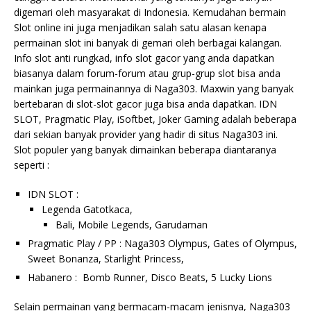
digemari oleh masyarakat di Indonesia. Kemudahan bermain
Slot online ini juga menjadikan salah satu alasan kenapa
permainan slot ini banyak di gemari oleh berbagai kalangan.
Info slot anti rungkad, info slot gacor yang anda dapatkan
biasanya dalam forum-forum atau grup-grup slot bisa anda
mainkan juga permainannya di Naga303. Maxwin yang banyak
bertebaran di slot-slot gacor juga bisa anda dapatkan. IDN
SLOT, Pragmatic Play, iSoftbet, Joker Gaming adalah beberapa
dari sekian banyak provider yang hadir di situs Naga303 ini.
Slot populer yang banyak dimainkan beberapa diantaranya
seperti :
IDN SLOT :
Legenda Gatotkaca,
Bali, Mobile Legends, Garudaman
Pragmatic Play / PP : Naga303 Olympus, Gates of Olympus,
Sweet Bonanza, Starlight Princess,
Habanero : Bomb Runner, Disco Beats, 5 Lucky Lions
Selain permainan yang bermacam-macam jenisnya, Naga303