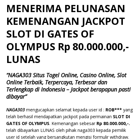
MENERIMA PELUNASAN
KEMENANGAN JACKPOT
SLOT DI GATES OF
OLYMPUS Rp 80.000.000,-
LUNAS
“NAGA303 Situs Togel Online, Casino Online, Slot
Online Terbaik, Terpercaya, Terbesar dan
Terlengkap di Indonesia – Jackpot berapapun pasti
dibayar”
NAGA303
mengucapkan selamat kepada user id :
ROB***
yang
telah berhasil mendapatkan jackpot pada permainan
SLOT DI
GATES OF OLYMPUS
. Kemenangan sebesar
Rp 80.000.000,-.
telah dibayarkan LUNAS oleh pihak naga303 kepada pemilik
user id setelah yang bersangkutan mengisi formulir withdraw.