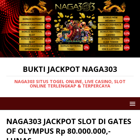
BUKTI JACKPOT NAGA303
NAGA303 SITUS TOGEL ONLINE, LIVE CASINO, SLOT
ONLINE TERLENGKAP & TERPERCAYA
NAGA303 JACKPOT SLOT DI GATES
OF OLYMPUS Rp 80.000.000,-