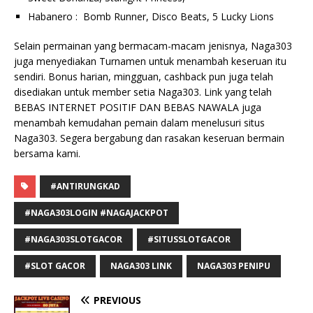
Habanero : Bomb Runner, Disco Beats, 5 Lucky Lions
Selain permainan yang bermacam-macam jenisnya, Naga303
juga menyediakan Turnamen untuk menambah keseruan itu
sendiri. Bonus harian, mingguan, cashback pun juga telah
disediakan untuk member setia Naga303. Link yang telah
BEBAS INTERNET POSITIF DAN BEBAS NAWALA juga
menambah kemudahan pemain dalam menelusuri situs
Naga303. Segera bergabung dan rasakan keseruan bermain
bersama kami.
#ANTIRUNGKAD
#NAGA303LOGIN #NAGAJACKPOT
#NAGA303SLOTGACOR
#SITUSSLOTGACOR
#SLOT GACOR
NAGA303 LINK
NAGA303 PENIPU
PREVIOUS