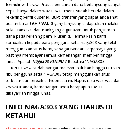
formulir withdraw. Proses pencairan dana berlangsung sangat
cepat hanya dalam waktu 6-11 menit sudah berada dalam
rekening pemilik user id. Bukti transfer yang dapat anda lihat
adalah bukti
SAH / VALID
yang langsung di dapatkan melalui
bukti transaksi dari Bank yang digunakan untuk pengiriman
dana pada rekening pemilik user id. Terima kasih kami
sampaikan kepada para pengguna setia naga303 yang telah
menggunakan situs kami, sebagai Bandar Terpercaya yang
pastinya membayar semua kemenangan member hingga
lunas. Apakah
Naga303
PENIPU
? Reputasi “NAGA303
TERPERCAYA” sudah sangat melekat. puluhan hingga ratusan
ribu pengguna setia NAGA303 tetap menggunakan situs
terbesar dan terbaik di Indonesia ini. Hapus rasa was-was dan
khawatir anda, kemenangan anda berapapun PASTI
dibayarkan hingga lunas.
INFO NAGA303 YANG HARUS DI
KETAHUI
Situs Togel Online
, Casino Online, dan Slot Online yang