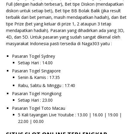
Full (dengan hadiah terbesar), Bet tipe Diskon (mendapatkan
diskon untuk setiap bet), Bet tipe BB Bolak Balik (jika result
terbalik dari bet pemain, masih mendapatkan hadiah), dan Bet
tipe Prize (bet yang keluar di prize 1, 2 ataupun 3 tetap
mendapatkan hadiah). Pasaran yang dihadirkan ada yang 3D,
4D, dan 5D. Untuk pasaran yang sudah sangat dikenal oleh
masyarakat Indonesia pasti tersedia di Naga303 yaitu :
Pasaran Togel Sydney
Setiap Hari : 14.00
Pasaran Togel Singapore
Senin & Kamis : 17.35
Rabu, Sabtu & Minggu : 17.40
Pasaran Togel Hongkong
Setiap Hari : 23.00
Pasaran Togel Toto Macau
5 Kali tayangan Live Youtube : 13.00 | 16.00 | 19.00 |
22.00 | 00.00