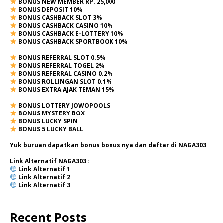
BONUS NEW MEMBER RP. 25,000
BONUS DEPOSIT 10%
BONUS CASHBACK SLOT 3%
BONUS CASHBACK CASINO 10%
BONUS CASHBACK E-LOTTERY 10%
BONUS CASHBACK SPORTBOOK 10%
BONUS REFERRAL SLOT 0.5%
BONUS REFERRAL TOGEL 2%
BONUS REFERRAL CASINO 0.2%
BONUS ROLLINGAN SLOT 0.1%
BONUS EXTRA AJAK TEMAN 15%
BONUS LOTTERY JOWOPOOLS
BONUS MYSTERY BOX
BONUS LUCKY SPIN
BONUS 5 LUCKY BALL
Yuk buruan dapatkan bonus bonus nya dan daftar di NAGA303
Link Alternatif NAGA303 :
Link Alternatif
1
Link Alternatif
2
Link Alternatif 3
Recent Posts