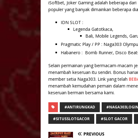
iSoftbet, Joker Gaming adalah beberapa dari s
populer yang banyak dimainkan beberapa dian
IDN SLOT :
Legenda Gatotkaca,
Bali, Mobile Legends, Ga
Pragmatic Play / PP : Naga303 Olympu
Habanero : Bomb Runner, Disco Beats
Selain permainan yang bermacam-macam je
menambah keseruan itu sendiri. Bonus haria
member setia Naga303. Link yang telah
BEB
menambah kemudahan pemain dalam menelus
keseruan bermain bersama kami.
#ANTIRUNGKAD
#NAGA303LOGIN
#SITUSSLOTGACOR
#SLOT GACOR
PREVIOUS