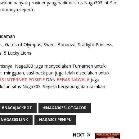
ekian banyak provider yang hadir di situs Naga303 ini. Slot
taranya seperti :
rudaman
s, Gates of Olympus, Sweet Bonanza, Starlight Princess,
, 5 Lucky Lions
nisnya, Naga303 juga menyediakan Turnamen untuk
n, mingguan, cashback pun juga telah disediakan untuk
AS INTERNET POSITIF
DAN
BEBAS NAWALA
juga
uri situs Naga303. Segera bergabung dan rasakan
 #NAGAJACKPOT
#NAGA303SLOTGACOR
NAGA303 LINK
NAGA303 PENIPU
NEXT