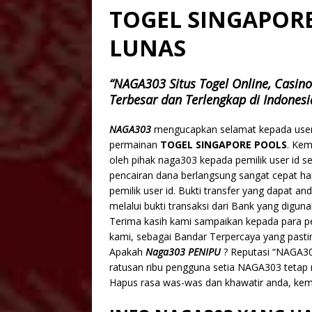
TOGEL SINGAPORE 
LUNAS
“NAGA303 Situs Togel Online, Casino 
Terbesar dan Terlengkap di Indonesi
NAGA303
mengucapkan selamat kepada user
permainan
TOGEL SINGAPORE POOLS
. Ke
oleh pihak naga303 kepada pemilik user id s
pencairan dana berlangsung sangat cepat h
pemilik user id. Bukti transfer yang dapat and
melalui bukti transaksi dari Bank yang digun
Terima kasih kami sampaikan kepada para p
kami, sebagai Bandar Terpercaya yang pas
Apakah
Naga303
PENIPU
? Reputasi “NAGA30
ratusan ribu pengguna setia NAGA303 tetap m
Hapus rasa was-was dan khawatir anda, kem