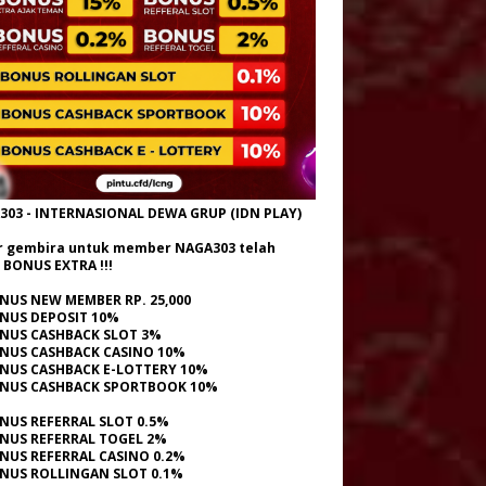
303 - INTERNASIONAL DEWA GRUP (IDN PLAY)
r gembira untuk member NAGA303 telah
 BONUS EXTRA !!!
NUS NEW MEMBER RP. 25,000
NUS DEPOSIT 10%
NUS CASHBACK SLOT 3%
NUS CASHBACK CASINO 10%
NUS CASHBACK E-LOTTERY 10%
NUS CASHBACK SPORTBOOK 10%
NUS REFERRAL SLOT 0.5%
NUS REFERRAL TOGEL 2%
NUS REFERRAL CASINO 0.2%
NUS ROLLINGAN SLOT 0.1%