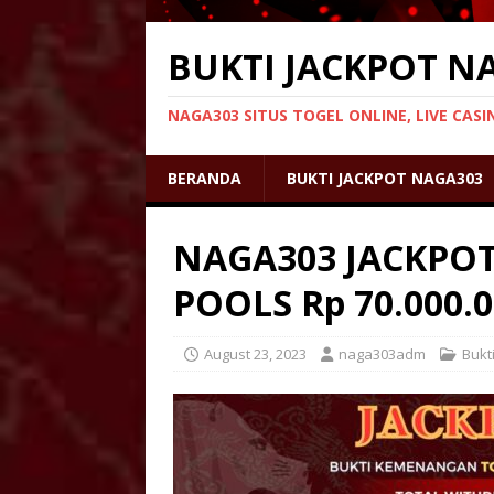
BUKTI JACKPOT N
NAGA303 SITUS TOGEL ONLINE, LIVE CAS
BERANDA
BUKTI JACKPOT NAGA303
NAGA303 JACKPOT
POOLS Rp 70.000.
August 23, 2023
naga303adm
Bukt