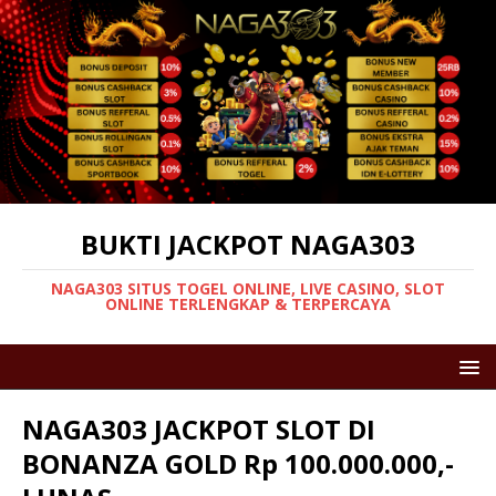
BUKTI JACKPOT NAGA303
NAGA303 SITUS TOGEL ONLINE, LIVE CASINO, SLOT
ONLINE TERLENGKAP & TERPERCAYA
NAGA303 JACKPOT SLOT DI
BONANZA GOLD Rp 100.000.000,-