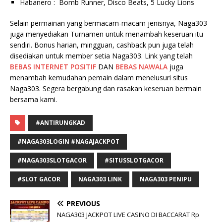
Habanero : Bomb Runner, Disco Beats, 5 Lucky Lions
Selain permainan yang bermacam-macam jenisnya, Naga303
juga menyediakan Turnamen untuk menambah keseruan itu
sendiri. Bonus harian, mingguan, cashback pun juga telah
disediakan untuk member setia Naga303. Link yang telah
BEBAS INTERNET POSITIF
DAN
BEBAS NAWALA
juga
menambah kemudahan pemain dalam menelusuri situs
Naga303. Segera bergabung dan rasakan keseruan bermain
bersama kami.
#ANTIRUNGKAD
#NAGA303LOGIN #NAGAJACKPOT
#NAGA303SLOTGACOR
#SITUSSLOTGACOR
#SLOT GACOR
NAGA303 LINK
NAGA303 PENIPU
PREVIOUS
NAGA303 JACKPOT LIVE CASINO DI BACCARAT Rp