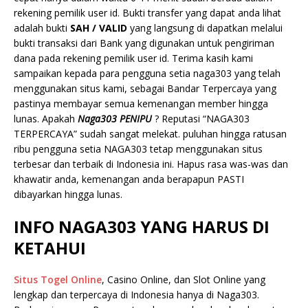
rekening pemilik user id. Bukti transfer yang dapat anda lihat
adalah bukti
SAH / VALID
yang langsung di dapatkan melalui
bukti transaksi dari Bank yang digunakan untuk pengiriman
dana pada rekening pemilik user id. Terima kasih kami
sampaikan kepada para pengguna setia naga303 yang telah
menggunakan situs kami, sebagai Bandar Terpercaya yang
pastinya membayar semua kemenangan member hingga
lunas. Apakah
Naga303
PENIPU
? Reputasi “NAGA303
TERPERCAYA” sudah sangat melekat. puluhan hingga ratusan
ribu pengguna setia NAGA303 tetap menggunakan situs
terbesar dan terbaik di Indonesia ini. Hapus rasa was-was dan
khawatir anda, kemenangan anda berapapun PASTI
dibayarkan hingga lunas.
INFO NAGA303 YANG HARUS DI
KETAHUI
Situs Togel Online
, Casino Online, dan Slot Online yang
lengkap dan terpercaya di Indonesia hanya di Naga303.