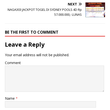
NEXT
NAGA303 JACKPOT TOGEL DI SYDNEY POOLS 4D Rp
57.000.000,- LUNAS
BE THE FIRST TO COMMENT
Leave a Reply
Your email address will not be published.
Comment
Name
*