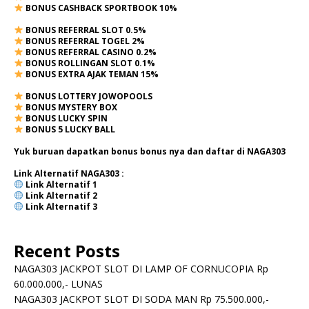
BONUS CASHBACK SPORTBOOK 10%
BONUS REFERRAL SLOT 0.5%
BONUS REFERRAL TOGEL 2%
BONUS REFERRAL CASINO 0.2%
BONUS ROLLINGAN SLOT 0.1%
BONUS EXTRA AJAK TEMAN 15%
BONUS LOTTERY JOWOPOOLS
BONUS MYSTERY BOX
BONUS LUCKY SPIN
BONUS 5 LUCKY BALL
Yuk buruan dapatkan bonus bonus nya dan daftar di NAGA303
Link Alternatif NAGA303 :
Link Alternatif
1
Link Alternatif
2
Link Alternatif 3
Recent Posts
NAGA303 JACKPOT SLOT DI LAMP OF CORNUCOPIA Rp
60.000.000,- LUNAS
NAGA303 JACKPOT SLOT DI SODA MAN Rp 75.500.000,-