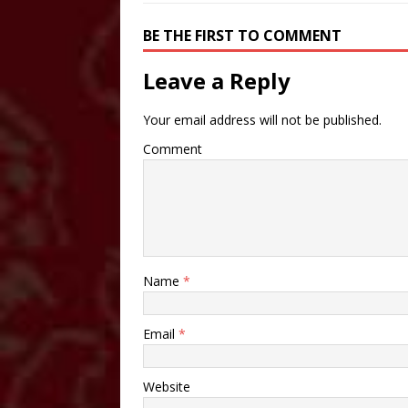
BE THE FIRST TO COMMENT
Leave a Reply
Your email address will not be published.
Comment
Name
*
Email
*
Website