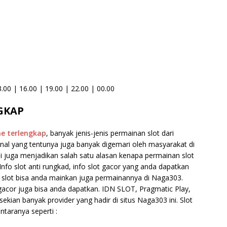
3.00 | 16.00 | 19.00 | 22.00 | 00.00
GKAP
ne terlengkap
, banyak jenis-jenis permainan slot dari
ional yang tentunya juga banyak digemari oleh masyarakat di
i juga menjadikan salah satu alasan kenapa permainan slot
Info slot anti rungkad, info slot gacor yang anda dapatkan
 slot bisa anda mainkan juga permainannya di Naga303.
gacor juga bisa anda dapatkan. IDN SLOT, Pragmatic Play,
ekian banyak provider yang hadir di situs Naga303 ini. Slot
taranya seperti :