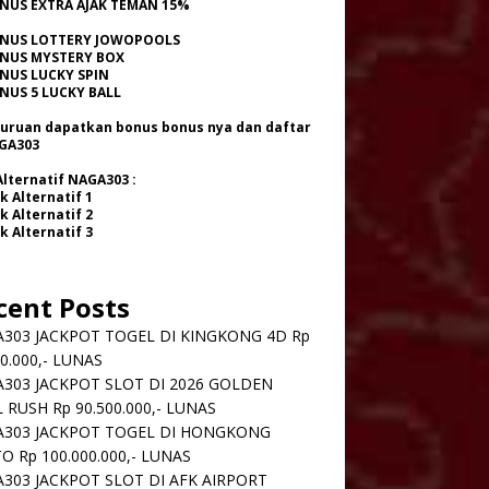
NUS EXTRA AJAK TEMAN 15%
NUS LOTTERY JOWOPOOLS
NUS MYSTERY BOX
NUS LUCKY SPIN
NUS 5 LUCKY BALL
uruan dapatkan bonus bonus nya dan daftar
AGA303
Alternatif NAGA303 :
nk Alternatif
1
nk Alternatif
2
k Alternatif 3
cent Posts
303 JACKPOT TOGEL DI KINGKONG 4D Rp
50.000,- LUNAS
303 JACKPOT SLOT DI 2026 GOLDEN
 RUSH Rp 90.500.000,- LUNAS
303 JACKPOT TOGEL DI HONGKONG
O Rp 100.000.000,- LUNAS
303 JACKPOT SLOT DI AFK AIRPORT