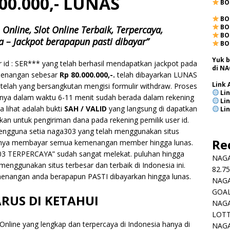
00.000
,- LUNAS
BO
BO
BO
Online, Slot Online Terbaik, Terpercaya,
BO
a – Jackpot berapapun pasti dibayar”
BO
Yuk b
d : SER*** yang telah berhasil mendapatkan jackpot pada
di N
menangan sebesar
Rp
80.000.000
,-.
telah dibayarkan LUNAS
Link 
etelah yang bersangkutan mengisi formulir withdraw. Proses
Li
anya dalam waktu 6-11 menit sudah berada dalam rekening
Li
a lihat adalah bukti
SAH / VALID
yang langsung di dapatkan
Lin
akan untuk pengiriman dana pada rekening pemilik user id.
engguna setia naga303 yang telah menggunakan situs
Re
tinya membayar semua kemenangan member hingga lunas.
3 TERPERCAYA” sudah sangat melekat. puluhan hingga
NAGA
enggunakan situs terbesar dan terbaik di Indonesia ini.
82.7
enangan anda berapapun PASTI dibayarkan hingga lunas.
NAGA
GOAL
RUS DI KETAHUI
NAGA
LOTT
 Online yang lengkap dan terpercaya di Indonesia hanya di
NAGA