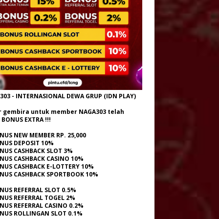
303 - INTERNASIONAL DEWA GRUP (IDN PLAY)
r gembira untuk member NAGA303 telah
 BONUS EXTRA !!!
NUS NEW MEMBER RP. 25,000
NUS DEPOSIT 10%
NUS CASHBACK SLOT 3%
NUS CASHBACK CASINO 10%
NUS CASHBACK E-LOTTERY 10%
NUS CASHBACK SPORTBOOK 10%
NUS REFERRAL SLOT 0.5%
NUS REFERRAL TOGEL 2%
NUS REFERRAL CASINO 0.2%
NUS ROLLINGAN SLOT 0.1%