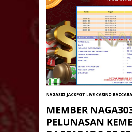
NAGA303 JACKPOT LIVE CASINO BACCARAT
MEMBER NAGA30
PELUNASAN KEME