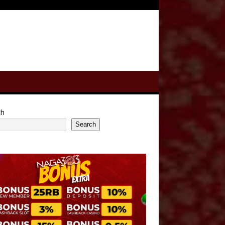
ch
Search