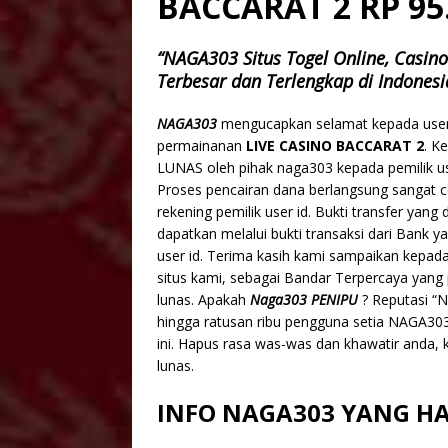
BACCARAT 2 RP 95
“NAGA303 Situs Togel Online, Casino 
Terbesar dan Terlengkap di Indonesi
NAGA303
mengucapkan selamat kepada user
permainanan
LIVE CASINO BACCARAT 2
. K
LUNAS oleh pihak naga303 kepada pemilik use
Proses pencairan dana berlangsung sangat 
rekening pemilik user id. Bukti transfer yang
dapatkan melalui bukti transaksi dari Bank 
user id. Terima kasih kami sampaikan kepa
situs kami, sebagai Bandar Terpercaya ya
lunas. Apakah
Naga303
PENIPU
? Reputasi “
hingga ratusan ribu pengguna setia NAGA303
ini. Hapus rasa was-was dan khawatir anda
lunas.
INFO NAGA303 YANG HA