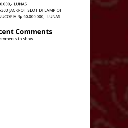
50.000,- LUNAS
303 JACKPOT SLOT DI LAMP OF
UCOPIA Rp 60.000.000,- LUNAS
cent Comments
omments to show.