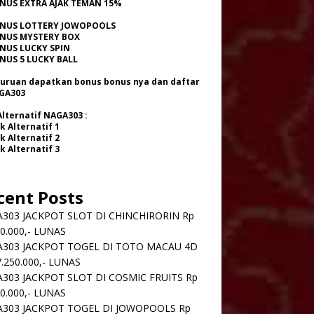
NUS EXTRA AJAK TEMAN 15%
NUS LOTTERY JOWOPOOLS
NUS MYSTERY BOX
NUS LUCKY SPIN
NUS 5 LUCKY BALL
uruan dapatkan bonus bonus nya dan daftar
AGA303
Alternatif NAGA303 :
nk Alternatif
1
nk Alternatif
2
k Alternatif 3
cent Posts
303 JACKPOT SLOT DI CHINCHIRORIN Rp
00.000,- LUNAS
303 JACKPOT TOGEL DI TOTO MACAU 4D
7.250.000,- LUNAS
303 JACKPOT SLOT DI COSMIC FRUITS Rp
00.000,- LUNAS
303 JACKPOT TOGEL DI JOWOPOOLS Rp