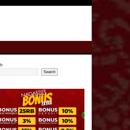
ch
Search