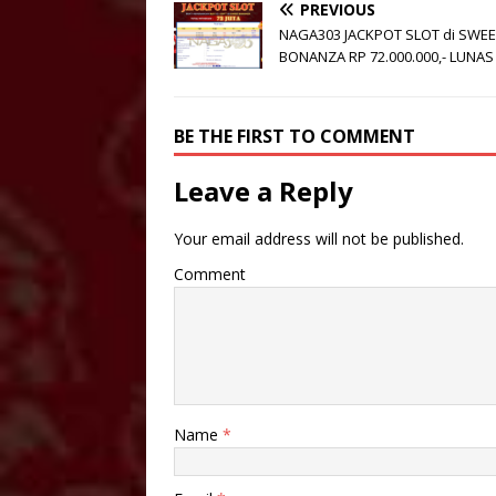
PREVIOUS
NAGA303 JACKPOT SLOT di SWEE
BONANZA RP 72.000.000,- LUNAS
BE THE FIRST TO COMMENT
Leave a Reply
Your email address will not be published.
Comment
Name
*