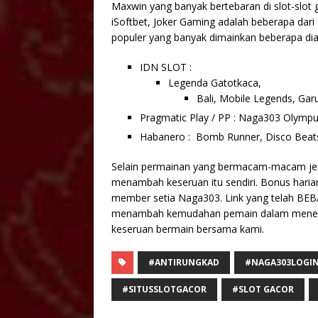
Maxwin yang banyak bertebaran di slot-slot 
iSoftbet, Joker Gaming adalah beberapa dari s
populer yang banyak dimainkan beberapa dian
IDN SLOT :
Legenda Gatotkaca,
Bali, Mobile Legends, Ga
Pragmatic Play / PP : Naga303 Olympu
Habanero : Bomb Runner, Disco Beats
Selain permainan yang bermacam-macam je
menambah keseruan itu sendiri. Bonus haria
member setia Naga303. Link yang telah 
menambah kemudahan pemain dalam menelus
keseruan bermain bersama kami.
#ANTIRUNGKAD
#NAGA303LOGIN
#SITUSSLOTGACOR
#SLOT GACOR