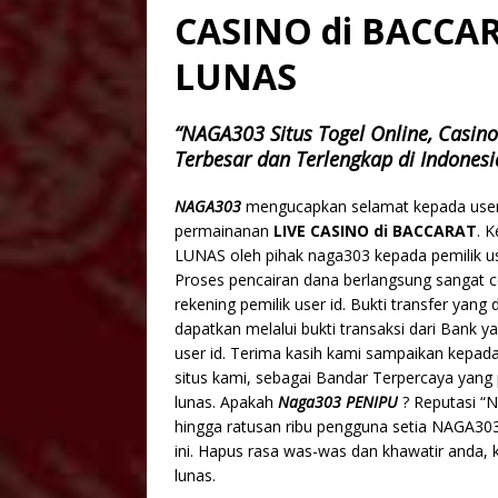
CASINO di BACCARA
LUNAS
“NAGA303 Situs Togel Online, Casino 
Terbesar dan Terlengkap di Indonesi
NAGA303
mengucapkan selamat kepada user
permainanan
LIVE CASINO di BACCARAT
. 
LUNAS oleh pihak naga303 kepada pemilik use
Proses pencairan dana berlangsung sangat 
rekening pemilik user id. Bukti transfer yang
dapatkan melalui bukti transaksi dari Bank 
user id. Terima kasih kami sampaikan kepa
situs kami, sebagai Bandar Terpercaya ya
lunas. Apakah
Naga303
PENIPU
? Reputasi “
hingga ratusan ribu pengguna setia NAGA303
ini. Hapus rasa was-was dan khawatir anda
lunas.