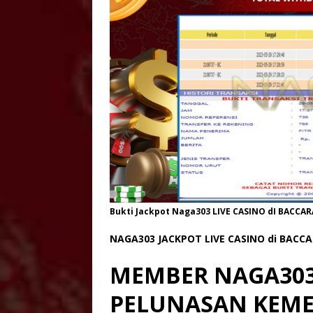
Bukti Jackpot Naga303 LIVE CASINO dI BACCA
NAGA303 JACKPOT LIVE CASINO di BACCAR
MEMBER NAGA30
PELUNASAN KEME