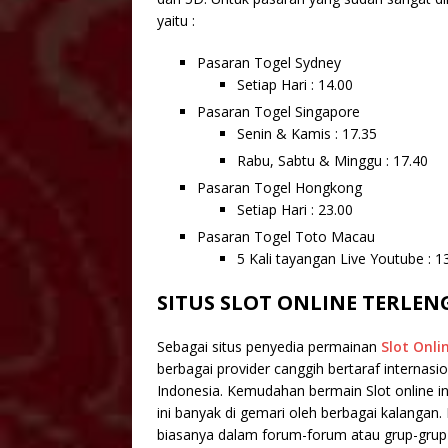
yaitu :
Pasaran Togel Sydney
Setiap Hari : 14.00
Pasaran Togel Singapore
Senin & Kamis : 17.35
Rabu, Sabtu & Minggu : 17.40
Pasaran Togel Hongkong
Setiap Hari : 23.00
Pasaran Togel Toto Macau
5 Kali tayangan Live Youtube : 1
SITUS SLOT ONLINE TERLEN
Sebagai situs penyedia permainan
Slot Onli
berbagai provider canggih bertaraf internas
Indonesia. Kemudahan bermain Slot online in
ini banyak di gemari oleh berbagai kalangan. 
biasanya dalam forum-forum atau grup-grup