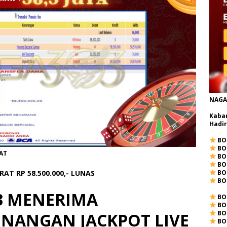
NAGA
Kaba
Hadir
BO
BO
RAT
BO
BO
AT RP 58.500.000,- LUNAS
BO
BO
3 MENERIMA
BO
BO
BO
NANGAN JACKPOT LIVE
BO