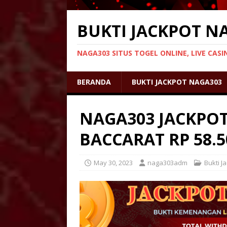
BUKTI JACKPOT N
NAGA303 SITUS TOGEL ONLINE, LIVE CAS
BERANDA
BUKTI JACKPOT NAGA303
NAGA303 JACKPOT 
BACCARAT RP 58.5
May 30, 2023
naga303adm
Bukti J