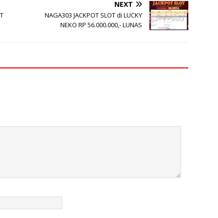
NEXT
T
NAGA303 JACKPOT SLOT di LUCKY
NEKO RP 56.000.000,- LUNAS