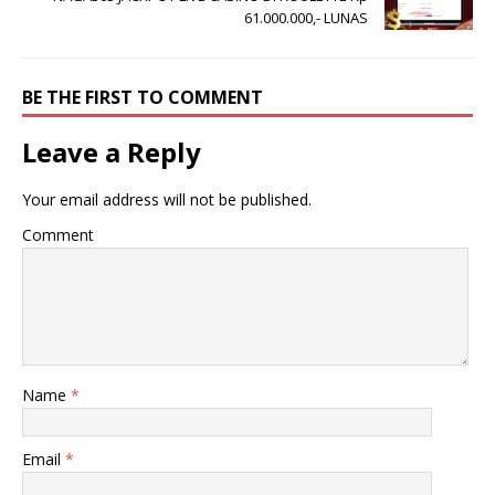
61.000.000,- LUNAS
BE THE FIRST TO COMMENT
Leave a Reply
Your email address will not be published.
Comment
Name
*
Email
*