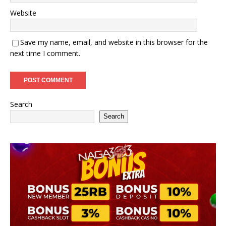
Website
Save my name, email, and website in this browser for the
next time I comment.
Search
Search