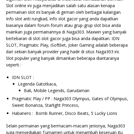
Slot online ini juga menjadikan salah satu alasan kenapa
permainan slot ini banyak di gemari oleh berbagai kalangan.
Info slot anti rungkad, info slot gacor yang anda dapatkan
biasanya dalam forum-forum atau grup-grup slot bisa anda
mainkan juga permainannya di Naga303. Maxwin yang banyak
bertebaran di slot-slot gacor juga bisa anda dapatkan. IDN
SLOT, Pragmatic Play, iSoftbet, Joker Gaming adalah beberapa
dari sekian banyak provider yang hadir di situs Naga303 ini.
Slot populer yang banyak dimainkan beberapa diantaranya
seperti :
IDN SLOT :
Legenda Gatotkaca,
Bali, Mobile Legends, Garudaman
Pragmatic Play / PP : Naga303 Olympus, Gates of Olympus,
Sweet Bonanza, Starlight Princess,
Habanero : Bomb Runner, Disco Beats, 5 Lucky Lions
Selain permainan yang bermacam-macam jenisnya, Naga303
juga menyediakan Turnamen untuk menambah keseruan itu