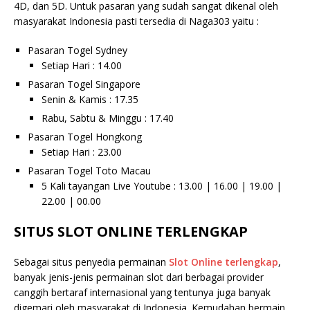
4D, dan 5D. Untuk pasaran yang sudah sangat dikenal oleh
masyarakat Indonesia pasti tersedia di Naga303 yaitu :
Pasaran Togel Sydney
Setiap Hari : 14.00
Pasaran Togel Singapore
Senin & Kamis : 17.35
Rabu, Sabtu & Minggu : 17.40
Pasaran Togel Hongkong
Setiap Hari : 23.00
Pasaran Togel Toto Macau
5 Kali tayangan Live Youtube : 13.00 | 16.00 | 19.00 |
22.00 | 00.00
SITUS SLOT ONLINE TERLENGKAP
Sebagai situs penyedia permainan
Slot Online terlengkap
,
banyak jenis-jenis permainan slot dari berbagai provider
canggih bertaraf internasional yang tentunya juga banyak
digemari oleh masyarakat di Indonesia. Kemudahan bermain