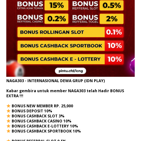
NAGA303 - INTERNASIONAL DEWA GRUP (IDN PLAY)
Kabar gembira untuk member NAGA303 telah Hadir BONUS
EXTRA !!!
BONUS NEW MEMBER RP. 25,000
BONUS DEPOSIT 10%
BONUS CASHBACK SLOT 3%
BONUS CASHBACK CASINO 10%
BONUS CASHBACK E-LOTTERY 10%
BONUS CASHBACK SPORTBOOK 10%