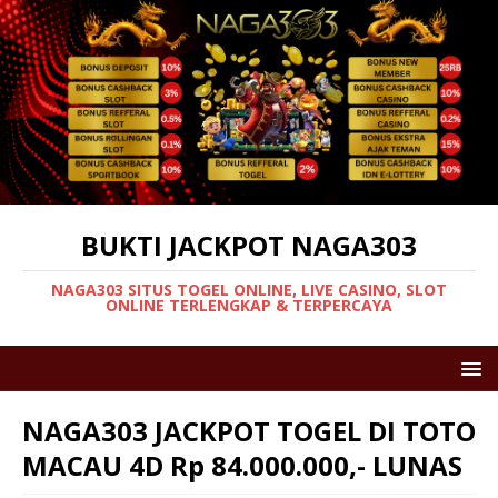
BUKTI JACKPOT NAGA303
NAGA303 SITUS TOGEL ONLINE, LIVE CASINO, SLOT
ONLINE TERLENGKAP & TERPERCAYA
NAGA303 JACKPOT TOGEL DI TOTO
MACAU 4D Rp 84.000.000,- LUNAS