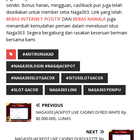
sendiri. Bonus harian, mingguan, cashback pun juga telah
disediakan untuk member setia Naga303. Link yang telah
BEBAS INTERNET POSITIF
DAN
BEBAS NAWALA
juga
menambah kemudahan pemain dalam menelusuri situs
Naga303. Segera bergabung dan rasakan keseruan bermain
bersama kami.
#ANTIRUNGKAD
#NAGA303LOGIN #NAGAJACKPOT
#NAGA303SLOTGACOR
#SITUSSLOTGACOR
#SLOT GACOR
NAGA303 LINK
NAGA303 PENIPU
PREVIOUS
NAGA303 JACKPOT LIVE CASINO DI RED WHITE Rp
82.000.000,- LUNAS
NEXT
NAGA303 JACKPOT LIVE CASINO DI ROULETTE Rp