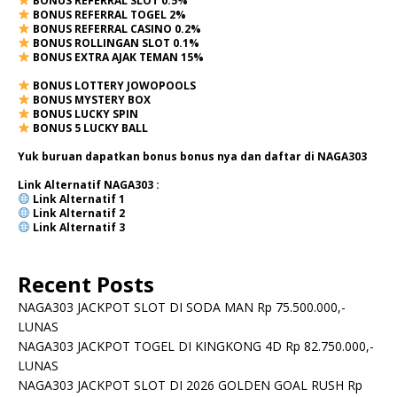
BONUS REFERRAL SLOT 0.5%
BONUS REFERRAL TOGEL 2%
BONUS REFERRAL CASINO 0.2%
BONUS ROLLINGAN SLOT 0.1%
BONUS EXTRA AJAK TEMAN 15%
BONUS LOTTERY JOWOPOOLS
BONUS MYSTERY BOX
BONUS LUCKY SPIN
BONUS 5 LUCKY BALL
Yuk buruan dapatkan bonus bonus nya dan daftar di NAGA303
Link Alternatif NAGA303 :
Link Alternatif
1
Link Alternatif
2
Link Alternatif 3
Recent Posts
NAGA303 JACKPOT SLOT DI SODA MAN Rp 75.500.000,-
LUNAS
NAGA303 JACKPOT TOGEL DI KINGKONG 4D Rp 82.750.000,-
LUNAS
NAGA303 JACKPOT SLOT DI 2026 GOLDEN GOAL RUSH Rp